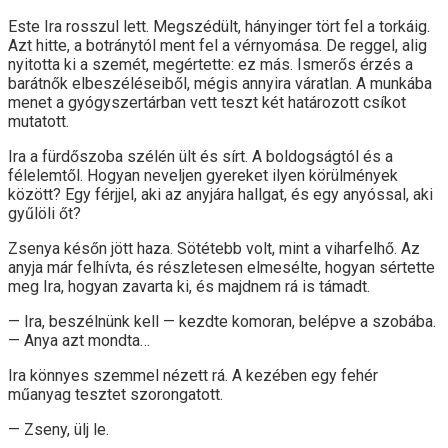
Este Ira rosszul lett. Megszédült, hányinger tört fel a torkáig.
Azt hitte, a botránytól ment fel a vérnyomása. De reggel, alig
nyitotta ki a szemét, megértette: ez más. Ismerős érzés a
barátnők elbeszéléseiből, mégis annyira váratlan. A munkába
menet a gyógyszertárban vett teszt két határozott csíkot
mutatott.
Ira a fürdőszoba szélén ült és sírt. A boldogságtól és a
félelemtől. Hogyan neveljen gyereket ilyen körülmények
között? Egy férjjel, aki az anyjára hallgat, és egy anyóssal, aki
gyűlöli őt?
Zsenya későn jött haza. Sötétebb volt, mint a viharfelhő. Az
anyja már felhívta, és részletesen elmesélte, hogyan sértette
meg Ira, hogyan zavarta ki, és majdnem rá is támadt.
— Ira, beszélnünk kell — kezdte komoran, belépve a szobába.
— Anya azt mondta…
Ira könnyes szemmel nézett rá. A kezében egy fehér
műanyag tesztet szorongatott.
— Zseny, ülj le.