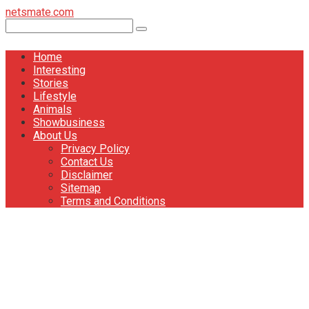
Перейти
netsmate.com
к
Поиск:
контенту
Home
Interesting
Stories
Lifestyle
Animals
Showbusiness
About Us
Privacy Policy
Contact Us
Disclaimer
Sitemap
Terms and Conditions