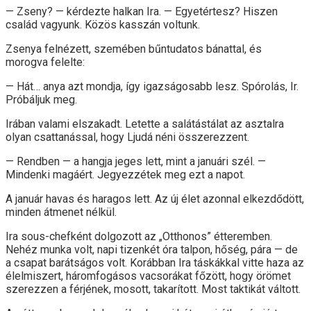
— Zseny? — kérdezte halkan Ira. — Egyetértesz? Hiszen
család vagyunk. Közös kasszán voltunk.
Zsenya felnézett, szemében bűntudatos bánattal, és
morogva felelte:
— Hát… anya azt mondja, így igazságosabb lesz. Spórolás, Ir.
Próbáljuk meg.
Irában valami elszakadt. Letette a salátástálat az asztalra
olyan csattanással, hogy Ljudá néni összerezzent.
— Rendben — a hangja jeges lett, mint a januári szél. —
Mindenki magáért. Jegyezzétek meg ezt a napot.
A január havas és haragos lett. Az új élet azonnal elkezdődött,
minden átmenet nélkül.
Ira sous-chefként dolgozott az „Otthonos” étteremben.
Nehéz munka volt, napi tizenkét óra talpon, hőség, pára — de
a csapat barátságos volt. Korábban Ira táskákkal vitte haza az
élelmiszert, háromfogásos vacsorákat főzött, hogy örömet
szerezzen a férjének, mosott, takarított. Most taktikát váltott.