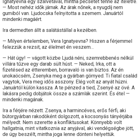
Ignatyevna egy szalvétával, mintha pecsétet tenne az ítéletre.
— Most nehéz idők járnak. Az árak nőnek, a nyugdíj nem
gumiból van. Ljudocska felnyitotta a szemem. Januártól
mindenki magáért.
Ira dermedten állt a salátástállal a kezében.
— Milyen értelemben, Vera Ignatyevna? Hiszen a férjemmel
felezzük a rezsit, az élelmet én veszem…
— Hát úgy! — vágott közbe Ljudá néni, szemrebbenés nélkül
villára tűzve egy darab sült húst. — Neked, Irka, ott a
fizetésed az étteremben, borravaló is van biztos. Az én
unokaöcsém, Zsenyka meg a gyárban görnyed. Ti fiatal család
vagytok, Vera meg idős asszony. Elég volt az anyát húzni.
Januártól külön kassza. A te pénzed a tied, Zsenyé az övé. A
lakásra pedig dobjátok össze a számlák szerint. És étel —
mindenki magának.
Ira a férjére nézett. Zsenya, a harmincéves, erős férfi, aki
bútorgyárban rakodóként dolgozott, a kocsonyás tányérjába
mélyedt. Nem szerette a konfliktusokat. Könnyebb volt
hallgatnia, mint vitatkoznia az anyjával, aki vendégségbe jött,
de úgy beszélt, mintha joga lenne dönteni helyettük.