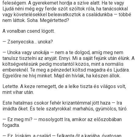
feleségem. A gyerekemet hordja a szíve alatt. Ha te vagy
Ljudá néni még egy ferde szót szóltok róla, ha tanácsokkal
vagy követelésekkel beleavatkoztok a családunkba — többé
nem láttok. Soha. Megértetted?
A vonalban csend lógott.
— Zsenyecska… unoka?
— Unoka vagy unokája — nem a te dolgod, amíg meg nem
tanulsz tisztelni az anyját. Ennyi. Mi a saját fejünk után élünk. A
költségvetésünk pedig mostantól közös, mint a normális
embereknél. Te meg a pénzedet költsd magadra és Ljudára.
Egyelőre ne hívj minket. Majd én hívlak, ha készen állok.
Letette. A keze remegett, de a lelke tiszta és világos volt,
mint vihar után.
Este hatalmas csokor fehér krizantémmal jött haza — Ira
imádta őket. És tele szatyrokkal: marhahús, gyümölcs, túró.
— Ez meg mi? — mosolygott Ira, amikor az előszobában
fogadta.
— Ez, Iriskám, a család — felkapta őt a karjába, óvatosan,