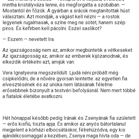
mintha kristályváza lenne, és megforgatta a szobában. —
Mostantól én főzök. A gyárban a srácok megtanítottak húst
választani. Azt mondják, a vágást kell nézni — a rostok
legyenek rugalmasak, a színe meg ne sötét, hanem szép
piros. És kefirben kell pácolni. Eszel saslikot?
— Eszem — nevetett Ira.
Az igazságosság nem az, amikor megbüntetik a vétkeseket.
Az igazságosság az, amikor az emberek kijózanodnak, és
elkezdik értékelni azt, amijük van.
Vera Ignatyevna megszelídült. Ljudá néni próbált még
csipkelődni, de a nővére gyorsan leintette: az egyetlen fia
elvesztésének és az unoka nem látásának félelme
erősebbnek bizonyult a testvéri befolyásnál. Nem mert többé
a fiatalok életébe avatkozni.
Hét hónappal később pedig Irának és Zsenyának fia született
— erős kisfiú, tiszta apja. És amikor az anyós bátortalanul
megjelent a kórházi elbocsátáskor, félrehúzódva, egy kis
ajándékcsomaggal a kezében, Zsenya maga hívta oda — de