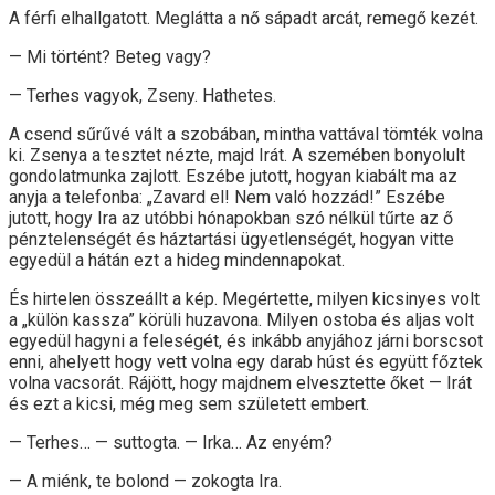
A férfi elhallgatott. Meglátta a nő sápadt arcát, remegő kezét.
— Mi történt? Beteg vagy?
— Terhes vagyok, Zseny. Hathetes.
A csend sűrűvé vált a szobában, mintha vattával tömték volna
ki. Zsenya a tesztet nézte, majd Irát. A szemében bonyolult
gondolatmunka zajlott. Eszébe jutott, hogyan kiabált ma az
anyja a telefonba: „Zavard el! Nem való hozzád!” Eszébe
jutott, hogy Ira az utóbbi hónapokban szó nélkül tűrte az ő
pénztelenségét és háztartási ügyetlenségét, hogyan vitte
egyedül a hátán ezt a hideg mindennapokat.
És hirtelen összeállt a kép. Megértette, milyen kicsinyes volt
a „külön kassza” körüli huzavona. Milyen ostoba és aljas volt
egyedül hagyni a feleségét, és inkább anyjához járni borscsot
enni, ahelyett hogy vett volna egy darab húst és együtt főztek
volna vacsorát. Rájött, hogy majdnem elvesztette őket — Irát
és ezt a kicsi, még meg sem született embert.
— Terhes… — suttogta. — Irka… Az enyém?
— A miénk, te bolond — zokogta Ira.