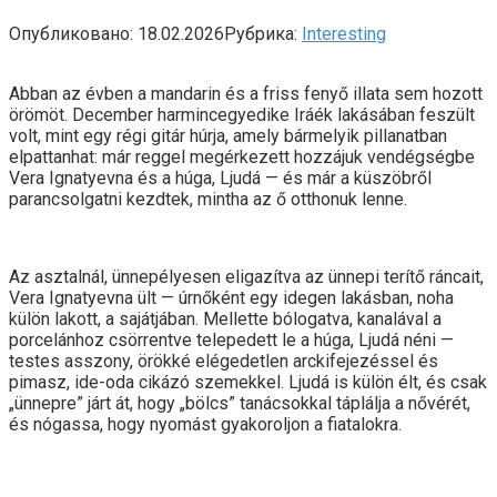
Опубликовано:
18.02.2026
Рубрика:
Interesting
Abban az évben a mandarin és a friss fenyő illata sem hozott
örömöt. December harmincegyedike Iráék lakásában feszült
volt, mint egy régi gitár húrja, amely bármelyik pillanatban
elpattanhat: már reggel megérkezett hozzájuk vendégségbe
Vera Ignatyevna és a húga, Ljudá — és már a küszöbről
parancsolgatni kezdtek, mintha az ő otthonuk lenne.
Az asztalnál, ünnepélyesen eligazítva az ünnepi terítő ráncait,
Vera Ignatyevna ült — úrnőként egy idegen lakásban, noha
külön lakott, a sajátjában. Mellette bólogatva, kanalával a
porcelánhoz csörrentve telepedett le a húga, Ljudá néni —
testes asszony, örökké elégedetlen arckifejezéssel és
pimasz, ide-oda cikázó szemekkel. Ljudá is külön élt, és csak
„ünnepre” járt át, hogy „bölcs” tanácsokkal táplálja a nővérét,
és nógassa, hogy nyomást gyakoroljon a fiatalokra.