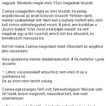
vagyunk. Mindenki magát eteti. Főzz magadnak tésztát.
Zsenya csüggedten rágta az üres tésztát, Ira pedig
arcpakolással az arcán könyvet olvasott. Hirtelen rájött,
mennyi szabadideje lett. Nem kell a tűzhely mellett állni, nem
kell zsíros edényhegyeket mosni. A pénz, ami korábban a
„közös lyukba” folyt, most a kártyáján maradt. Ira vett
magának egy új téli csizmát, amiről két éve álmodott, és
beiratkozott masszázsra.
Két hét múlva Zsenya megoldást talált. Elkezdett az anyjához
járni vacsorázni.
Vera Ignatyevna eleinte diadalmaskodott. A fia mellette! Ljudá
dicsérte:
— Látod, visszaszaladt anyucihoz, nem eteti őt az a
szélhámos nő.
De az öröm nem tartott sokáig.
Zsenya egészséges férfi volt, farkasétvággyal. Műszak után
fél fazék levest megevett, másodikat kért, teát ivott
süteménnyel.