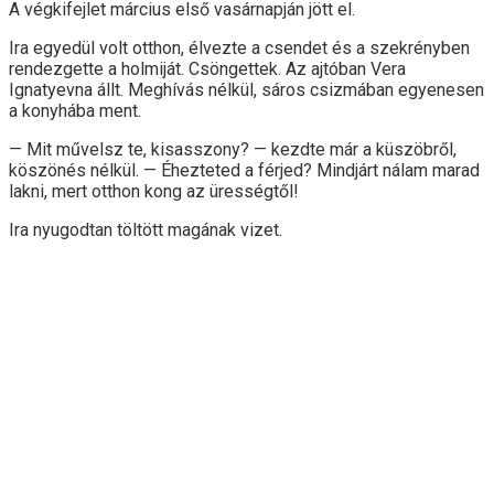
A végkifejlet március első vasárnapján jött el.
Ira egyedül volt otthon, élvezte a csendet és a szekrényben
rendezgette a holmiját. Csöngettek. Az ajtóban Vera
Ignatyevna állt. Meghívás nélkül, sáros csizmában egyenesen
a konyhába ment.
— Mit művelsz te, kisasszony? — kezdte már a küszöbről,
köszönés nélkül. — Éhezteted a férjed? Mindjárt nálam marad
lakni, mert otthon kong az ürességtől!
Ira nyugodtan töltött magának vizet.