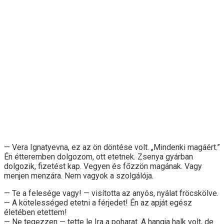
— Vera Ignatyevna, ez az ön döntése volt. „Mindenki magáért.”
Én étteremben dolgozom, ott etetnek. Zsenya gyárban
dolgozik, fizetést kap. Vegyen és főzzön magának. Vagy
menjen menzára. Nem vagyok a szolgálója.
— Te a felesége vagy! — visította az anyós, nyálat fröcskölve.
— A kötelességed etetni a férjedet! Én az apját egész
életében etettem!
— Ne tegezzen — tette le Ira a poharat. A hangja halk volt, de