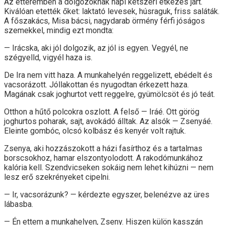
Az étteremben a dolgozóknak napi kétszeri étkezés járt.
Kiválóan etették őket: laktató levesek, húsraguk, friss saláták.
A főszakács, Misa bácsi, nagydarab örmény férfi jóságos
szemekkel, mindig ezt mondta:
— Irácska, aki jól dolgozik, az jól is egyen. Vegyél, ne
szégyelld, vigyél haza is.
De Ira nem vitt haza. A munkahelyén reggelizett, ebédelt és
vacsorázott. Jóllakottan és nyugodtan érkezett haza.
Magának csak joghurtot vett reggelre, gyümölcsöt és jó teát.
Otthon a hűtő polcokra oszlott. A felső — Iráé. Ott görög
joghurtos poharak, sajt, avokádó álltak. Az alsók — Zsenyáé.
Eleinte gombóc, olcsó kolbász és kenyér volt rajtuk.
Zsenya, aki hozzászokott a házi fasírthoz és a tartalmas
borscsokhoz, hamar elszontyolodott. A rakodómunkához
kalória kell. Szendvicseken sokáig nem lehet kihúzni — nem
lesz erő szekrényeket cipelni.
— Ir, vacsorázunk? — kérdezte egyszer, belenézve az üres
lábasba.
— Én ettem a munkahelyen, Zseny. Hiszen külön kasszán