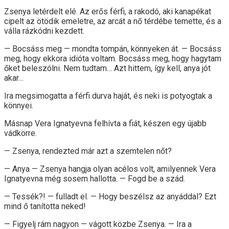
Zsenya letérdelt elé. Az erős férfi, a rakodó, aki kanapékat
cipelt az ötödik emeletre, az arcát a nő térdébe temette, és a
válla rázkódni kezdett.
— Bocsáss meg — mondta tompán, könnyeken át. — Bocsáss
meg, hogy ekkora idióta voltam. Bocsáss meg, hogy hagytam
őket beleszólni. Nem tudtam… Azt hittem, így kell, anya jót
akar…
Ira megsimogatta a férfi durva haját, és neki is potyogtak a
könnyei.
Másnap Vera Ignatyevna felhívta a fiát, készen egy újabb
vádkörre.
— Zsenya, rendezted már azt a szemtelen nőt?
— Anya — Zsenya hangja olyan acélos volt, amilyennek Vera
Ignatyevna még sosem hallotta. — Fogd be a szád.
— Tessék?! — fulladt el. — Hogy beszélsz az anyáddal? Ezt
mind ő tanította neked!
— Figyelj rám nagyon — vágott közbe Zsenya. — Ira a