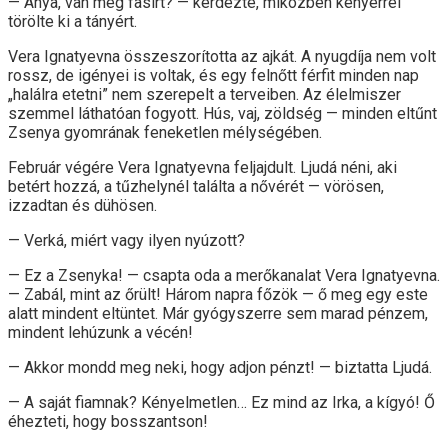
— Anya, van még fasírt? — kérdezte, miközben kenyérrel
törölte ki a tányért.
Vera Ignatyevna összeszorította az ajkát. A nyugdíja nem volt
rossz, de igényei is voltak, és egy felnőtt férfit minden nap
„halálra etetni” nem szerepelt a terveiben. Az élelmiszer
szemmel láthatóan fogyott. Hús, vaj, zöldség — minden eltűnt
Zsenya gyomrának feneketlen mélységében.
Február végére Vera Ignatyevna feljajdult. Ljudá néni, aki
betért hozzá, a tűzhelynél találta a nővérét — vörösen,
izzadtan és dühösen.
— Verká, miért vagy ilyen nyúzott?
— Ez a Zsenyka! — csapta oda a merőkanalat Vera Ignatyevna.
— Zabál, mint az őrült! Három napra főzök — ő meg egy este
alatt mindent eltüntet. Már gyógyszerre sem marad pénzem,
mindent lehúzunk a vécén!
— Akkor mondd meg neki, hogy adjon pénzt! — biztatta Ljudá.
— A saját fiamnak? Kényelmetlen… Ez mind az Irka, a kígyó! Ő
éhezteti, hogy bosszantson!