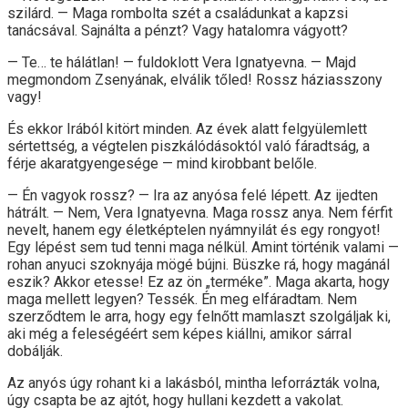
szilárd. — Maga rombolta szét a családunkat a kapzsi
tanácsával. Sajnálta a pénzt? Vagy hatalomra vágyott?
— Te… te hálátlan! — fuldoklott Vera Ignatyevna. — Majd
megmondom Zsenyának, elválik tőled! Rossz háziasszony
vagy!
És ekkor Irából kitört minden. Az évek alatt felgyülemlett
sértettség, a végtelen piszkálódásoktól való fáradtság, a
férje akaratgyengesége — mind kirobbant belőle.
— Én vagyok rossz? — Ira az anyósa felé lépett. Az ijedten
hátrált. — Nem, Vera Ignatyevna. Maga rossz anya. Nem férfit
nevelt, hanem egy életképtelen nyámnyilát és egy rongyot!
Egy lépést sem tud tenni maga nélkül. Amint történik valami —
rohan anyuci szoknyája mögé bújni. Büszke rá, hogy magánál
eszik? Akkor etesse! Ez az ön „terméke”. Maga akarta, hogy
maga mellett legyen? Tessék. Én meg elfáradtam. Nem
szerződtem le arra, hogy egy felnőtt mamlaszt szolgáljak ki,
aki még a feleségéért sem képes kiállni, amikor sárral
dobálják.
Az anyós úgy rohant ki a lakásból, mintha leforrázták volna,
úgy csapta be az ajtót, hogy hullani kezdett a vakolat.