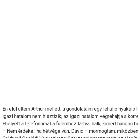
Én elöl ültem Arthur mellett, a gondolataim egy lehulló nyakti
igazi hatalom nem hisztizik; az igazi hatalom végrehajtja a korr
Ehelyett a telefonomat a fülemhez tartva, halk, kimért hangon
– Nem érdekel, ha hétvége van, David – mormogtam, miközben a