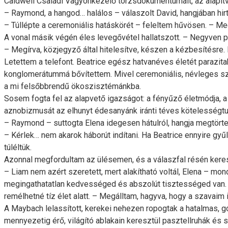
Caldwell Családi Vagyonkezelő törzsdokumentumait, az alapítván
– Raymond, a hangod… halálos – válaszolt David, hangjában hirt
– Túllépte a ceremoniális hatáskörét – feleltem hűvösen. – Me
A vonal másik végén éles levegővétel hallatszott. – Negyven p
– Megírva, közjegyző által hitelesítve, készen a kézbesítésre
Letettem a telefont. Beatrice egész hatvanéves életét parazita
konglomerátummá bővítettem. Mivel ceremoniális, névleges szere
a mi felsőbbrendű ökoszisztémánkba.
Sosem fogta fel az alapvető igazságot: a fényűző életmódja, a
aznobizmusát az elhunyt édesanyánk iránti téves kötelességtud
– Raymond – suttogta Elena idegesen hátulról, hangja megtörte
– Kérlek… nem akarok háborút indítani. Ha Beatrice ennyire gyű
túléltük.
Azonnal megfordultam az ülésemen, és a válaszfal résén ker
– Liam nem azért szeretett, mert alakítható voltál, Elena – mo
megingathatatlan kedvességed és abszolút tisztességed van. Az 
remélhetné tíz élet alatt. – Megálltam, hagyva, hogy a szavaim
A Maybach lelassított, kerekei nehezen ropogtak a hatalmas, gó
mennyezetig érő, világító ablakain keresztül pasztellruhák és s