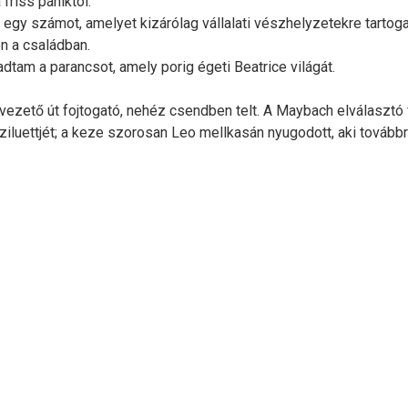
friss pániktól.
egy számot, amelyet kizárólag vállalati vészhelyzetekre tartoga
en a családban.
dtam a parancsot, amely porig égeti Beatrice világát.
vezető út fojtogató, nehéz csendben telt. A Maybach elválasztó f
ziluettjét; a keze szorosan Leo mellkasán nyugodott, aki továbbra