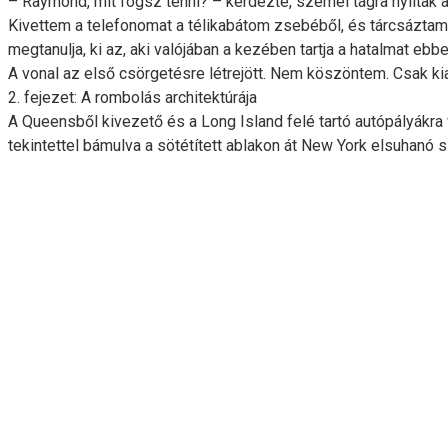
– Raymond, mit fogsz tenni? – kérdezte, szemei tágra nyíltak a 
Kivettem a telefonomat a télikabátom zsebéből, és tárcsáztam 
megtanulja, ki az, aki valójában a kezében tartja a hatalmat ebb
A vonal az első csörgetésre létrejött. Nem köszöntem. Csak kia
2. fejezet: A rombolás architektúrája
A Queensből kivezető és a Long Island felé tartó autópályákra 
tekintettel bámulva a sötétített ablakon át New York elsuhanó s