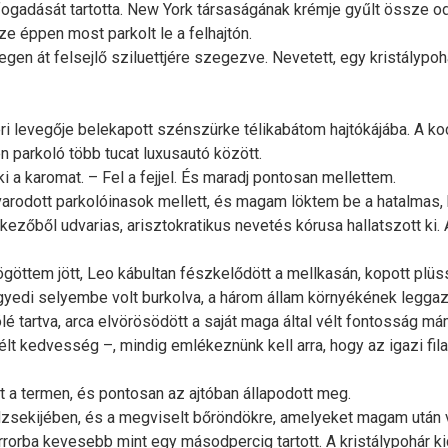
 fogadását tartotta. New York társaságának krémje gyűlt össze o
e éppen most parkolt le a felhajtón.
n át felsejlő sziluettjére szegezve. Nevetett, egy kristálypoh
ri levegője belekapott szénszürke télikabátom hajtókájába. A kocsi
 parkoló több tucat luxusautó között.
 a karomat. – Fel a fejjel. És maradj pontosan mellettem.
odott parkolóinasok mellett, és magam löktem be a hatalmas, k
őből udvarias, arisztokratikus nevetés kórusa hallatszott ki. A l
öttem jött, Leo kábultan fészkelődött a mellkasán, kopott plü
 Egyedi selyembe volt burkolva, a három állam környékének legga
é tartva, arca elvörösödött a saját maga által vélt fontosság má
élt kedvesség –, mindig emlékeznünk kell arra, hogy az igazi fila
ört a termen, és pontosan az ajtóban állapodott meg.
rdzsekijében, és a megviselt bőröndökre, amelyeket magam után
rorba kevesebb mint egy másodpercig tartott. A kristálypohár kic