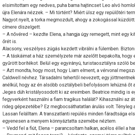
elsimítottam egy nedves, puha barna hajtincset Leo alvó homl
újra Elenára nézzek. – Mi történt? Miért ülsz egy repülőtéri te
Nagyot nyelt, a torka megmozdult, ahogy a zokogással küzdött.
címere díszelgett.
– A nővéred – kezdte Elena, a hangja úgy remegett, mint egy k
őrét is.
Alacsony, veszélyes zúgás kezdett vibrálni a fülemben. Bizton
– A táskáimat a ház személyzete már azelőtt bepakolta, hogy e
gyűrött borítékot. Belül egy egyirányú, turistaosztályra szóló 
– Azt mondta, hogy most, hogy Liam elment, a vérvonal megsza
Caldwell névhez. Társadalmi tehertől nevezett, egy jöttmentnek,
anélkül, hogy az én alsóbb osztálybeli befolyásom lehúzná őt
Jeges düh kristályosodott ki az ereimben. Beatrice mindig is eg
fegyverként használni a fiam tragikus halálát? Kihasználni az 
rideg gépezetébe? Ez megbocsáthatatlan árulás volt. Tényleg azt
Lassan felálltam. A transzatlanti repülés minden fáradtsága els
egyenesen a menyem könnyáztatta szemébe néztem.
– Vedd fel a fiút, Elena – parancsoltam halkan, acélos éllel 