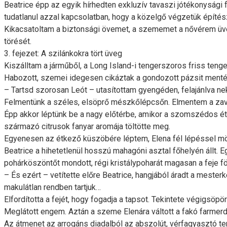
Beatrice épp az egyik hírhedten exkluzív tavaszi jótékonysági
tudatlanul azzal kapcsolatban, hogy a közelgő végzetük építész
Kikacsatoltam a biztonsági övemet, a szememet a nővérem üvege
törését.
3. fejezet: A szilánkokra tört üveg
Kiszálltam a járműből, a Long Island-i tengerszoros friss tenge
Habozott, szemei idegesen cikáztak a gondozott pázsit mentén
– Tartsd szorosan Leót – utasítottam gyengéden, felajánlva neki
Felmentünk a széles, elsöprő mészkőlépcsőn. Elmentem a zavar
Épp akkor léptünk be a nagy előtérbe, amikor a szomszédos étkez
származó citrusok fanyar aromája töltötte meg.
Egyenesen az étkező küszöbére léptem, Elena fél lépéssel mög
Beatrice a hihetetlenül hosszú mahagóni asztal főhelyén állt.
pohárköszöntőt mondott, régi kristálypoharát magasan a feje föl
– És ezért – vetítette előre Beatrice, hangjából áradt a mesterk
makulátlan rendben tartjuk…
Elfordította a fejét, hogy fogadja a tapsot. Tekintete végigsöp
Meglátott engem. Aztán a szeme Elenára váltott a fakó farme
Az átmenet az arrogáns diadalból az abszolút, vérfagyasztó ter