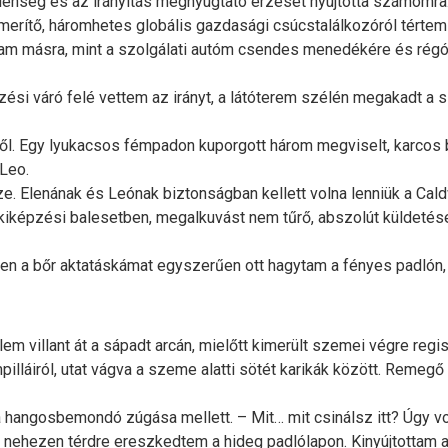
elenség és az irányítás megnyugtató érzését nyújtotta számomr
kimerítő, háromhetes globális gazdasági csúcstalálkozóról tértem
tam másra, mint a szolgálati autóm csendes menedékére és rég
zési váró felé vettem az irányt, a látóterem szélén megakadt a
l. Egy lyukacsos fémpadon kuporgott három megviselt, karcos b
 Leo.
e. Elenának és Leónak biztonságban kellett volna lenniük a Cald
ai kiképzési balesetben, megalkuvást nem tűrő, abszolút külde
n a bőr aktatáskámat egyszerűen ott hagytam a fényes padlón,
em villant át a sápadt arcán, mielőtt kimerült szemei végre regisz
lláiról, utat vágva a szeme alatti sötét karikák között. Remegő 
 a hangosbemondó zúgása mellett. – Mit… mit csinálsz itt? Úgy vo
nehezen térdre ereszkedtem a hideg padlólapon. Kinyújtottam 