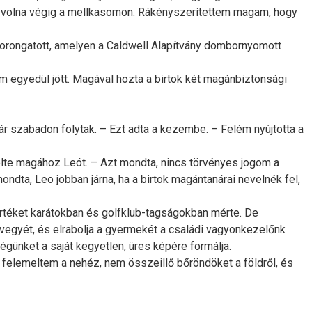
adt volna végig a mellkasomon. Rákényszerítettem magam, hogy
szorongatott, amelyen a Caldwell Alapítvány dombornyomott
m egyedül jött. Magával hozta a birtok két magánbiztonsági
ár szabadon folytak. – Ezt adta a kezembe. – Felém nyújtotta a
lte magához Leót. – Azt mondta, nincs törvényes jogom a
ondta, Leo jobban járna, ha a birtok magántanárai nevelnék fel,
i értéket karátokban és golfklub-tagságokban mérte. De
zvegyét, és elrabolja a gyermekét a családi vagyonkezelőnk
égünket a saját kegyetlen, üres képére formálja.
án felemeltem a nehéz, nem összeillő bőröndöket a földről, és