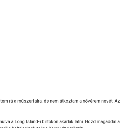
töttem rá a műszerfalra, és nem átkoztam a nővérem nevét. Az
va a Long Island-i birtokon akarlak látni. Hozd magaddal a