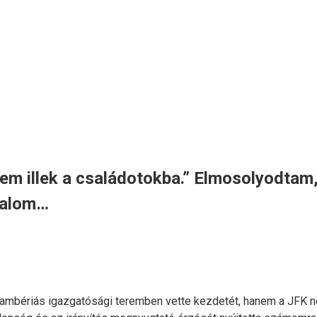
 illek a családotokba.” Elmosolyodtam, é
atalom…
lambériás igazgatósági teremben vette kezdetét, hanem a JFK n