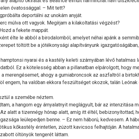
y alapító okiratát és Beatrice elmúlt harminchat havi diszkrecio
elen óvatossággal. – Mit tett?
gpróbálta deportálni az unokám anyját.
erc múlva ott vagyok. Megírjam a kilakoltatási végzést?
. Hozd a fekete mappát.
ként élte le abból a birodalomból, amelyet néhai apánk a semmibő
pet töltött be a jótékonysági alapítványunk igazgatóságában, ős
 hamptonsi nyarai és a kastély keleti szárnyában lévő hatalmas 
atból. Ez a kötelesség abban a pillanatban elpárolgott, hogy me
 a merengésemet, ahogy a gumiabroncsok az aszfaltról a birtokho
löl engem, ha valóban ekkora feszültséget okozok, talán Leónak 
esztül a szemébe néztem.
ndtam, a hangom egy árnyalatnyit meglágyult, bár az intenzitása
alatt a tizennégy hónap alatt, amíg itt éltél, bebizonyítottad, 
 igazsága leülepedjen benne. – Ez nem háború, kedvesem. A hábor
tikus kőkastély érintetlen, zúzott kavicsos felhajtóján. A hatal
zabott öltönyök tengerét láttam.