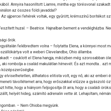
okából. Annyira hasonlított Liamre, mintha egy törésvonal szak
rminálon az összes földi javaddal?
 Az ujjpercei fehérek voltak, egy gyűrött, krémszínű borítékot 
ifeszített huzal. – Beatrice. Hajnalban bement a vendégházba. Ne
sági őrök.
gyáltalán felébredtem volna – folytatta Elena, a könnyei most m
beszállókártya volt a weberi Clevelandbe, Ohio államba.
kadt – csuklott el Elena hangja, miközben még szorosabban öle
 aki rombolja a család makulátlan hírnevét. És azt mondta… azt m
 a középszerűségbe.
y elviselhetetlen, állhatatos elitista volt, egy nő, aki az ember
átmeneti távollétemet arra, hogy erőszakkal elűzze a gyászoló ö
 hitte, hogy a hiányom feljogosítja őt arra, hogy a családi öröks
zállt, helyét hideg, számító adrenalin vette át. Lehajoltam, ném
a hangomban. – Nem Ohioba megyünk.