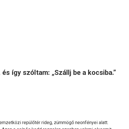
s így szóltam: „Szállj be a kocsiba.”
emzetközi repülőtér rideg, zümmögő neonfényei alatt.