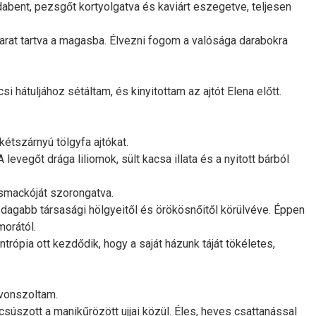
dabent, pezsgőt kortyolgatva és kaviárt eszegetve, teljesen
arat tartva a magasba. Élvezni fogom a valósága darabokra
 hátuljához sétáltam, és kinyitottam az ajtót Elena előtt.
étszárnyú tölgyfa ajtókat.
evegőt drága liliomok, sült kacsa illata és a nyitott bárból
ssmackóját szorongatva.
zdagabb társasági hölgyeitől és örökösnőitől körülvéve. Éppen
morától.
ntrópia ott kezdődik, hogy a saját házunk táját tökéletes,
 vonszoltam.
súszott a manikűrözött ujjai közül. Éles, heves csattanással