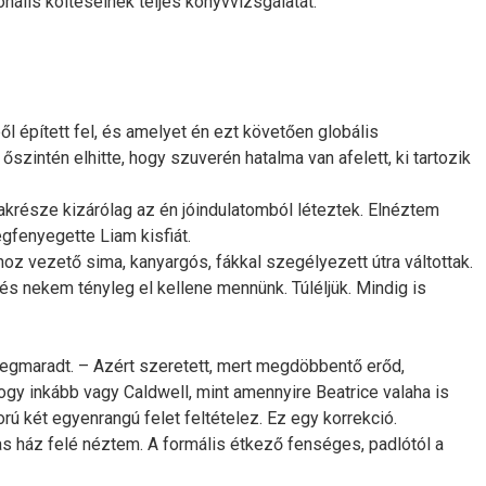
nális költéseinek teljes könyvvizsgálatát.
l épített fel, és amelyet én ezt követően globális
zintén elhitte, hogy szuverén hatalma van afelett, ki tartozik
lakrésze kizárólag az én jóindulatomból léteztek. Elnéztem
gfenyegette Liam kisfiát.
z vezető sima, kanyargós, fákkal szegélyezett útra váltottak.
és nekem tényleg el kellene mennünk. Túléljük. Mindig is
 megmaradt. – Azért szeretett, mert megdöbbentő erőd,
hogy inkább vagy Caldwell, mint amennyire Beatrice valaha is
ú két egyenrangú felet feltételez. Ez egy korrekció.
mas ház felé néztem. A formális étkező fenséges, padlótól a