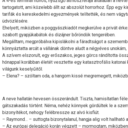
A 4-es terminál hűvös, nyüzsgő atmoszférája általában a névt
tartogatott, ami közelebb állt az abszolút horrorhoz. Épp egy 
tarifák és kereskedelmi egyezmények telítették, és nem vágy
üdvözlésére.
Ehelyett, miközben a poggyászkiadót megkerülve a privát érke
szabott gyapjúkabátok és dizájner bőröndök tengerében.
Megálltam, megpróbálva kipislákolni a fáradtságot a szemembő
könnyáztatta arcát a vállának döntve aludt a négyéves unokám,
A szívem elszorult, egy erőszakos, jeges görcs rándította össz
hónappal korábban életét vesztette egy katasztrofális katon
világunk keselyűitől.
– Elena? – szóltam oda, a hangom kissé megremegett, miközbe
A neve hallatán hevesen összerándult. Tiszta, hamisítatlan félel
gátszakadás történt. Néma, nehéz könnyek gördültek le a szempi
bizonyítékot, nehogy felébressze az alvó kisfiút.
– Raymond… – suttogta bizonytalanul, hangja alig volt hallható
– Az európai delegáció korán végzett – mormogtam, miközben 