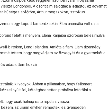
a. Azon a csípős kedd reggelen azonban valami olyasmit
 vissza Londonból. A csontjaim sajogtak a jetlagtől, az agyamat
óta hűséges sofőröm, Arthur megszokott, sztoikus
 szemem egy kopott farmerdzsekin. Éles anomália volt ez a
őrönd felett a menyem, Elena. Karjaiba szorosan belesimulva,
well-birtokon, Long Islanden. Amióta a fiam, Liam tizennégy
tésemmé tettem, hogy megvédjem az özvegyét és a gyermekét a
 és odasiettem hozzá.
trálták, ki vagyok. Abban a pillanatban, hogy felismert,
kézzel nyúlt fel, kétségbeesetten próbálva letörölni a
lt, hogy csak holnap este repülsz vissza.
a kezem, az ujjaim enyhén remegtek, és gyengéden