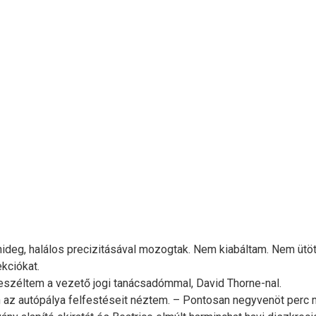
ló hideg, halálos precizitásával mozogtak. Nem kiabáltam. Nem ü
ekciókat.
 beszéltem a vezető jogi tanácsadómmal, David Thorne-nal.
z autópálya felfestéseit néztem. – Pontosan negyvenöt perc múl