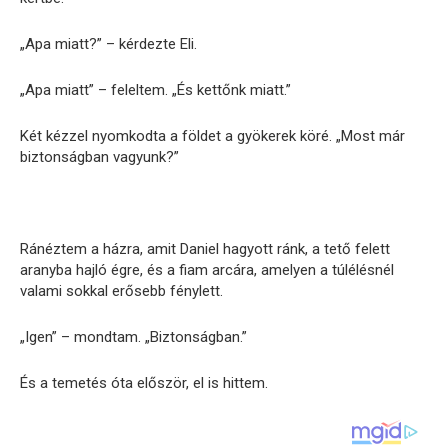
„Apa miatt?” – kérdezte Eli.
„Apa miatt” – feleltem. „És kettőnk miatt.”
Két kézzel nyomkodta a földet a gyökerek köré. „Most már
biztonságban vagyunk?”
Ránéztem a házra, amit Daniel hagyott ránk, a tető felett
aranyba hajló égre, és a fiam arcára, amelyen a túlélésnél
valami sokkal erősebb fénylett.
„Igen” – mondtam. „Biztonságban.”
És a temetés óta először, el is hittem.