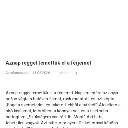
Aznap reggel temettük el a férjemet
Опубликовано:
11.05.2026
Interesting
Aznap reggel temettük el a férjemet. Naplementére az anyja
pofon vágta a hatéves fiamat, ránk mutatott, és azt köpte:
„Fogd a szemetedet, és takarodj ebből a házból!” Átöleltem a
síró kisfiamat, letöröltem a könnyeimet, és a telefonba
suttogtam: „Szükségem van rád. Itt. Most.” Azt hitte,
tehetetlen vagyok. Azt hitte, már nyert. De két órával később