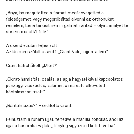
„Anya, ha megütötted a fiamat, megfenyegetted a
feleségemet, vagy megpróbáltad elvenni az otthonukat,
remélem, Lena tanúsít némi irgalmat irántad – olyat, amilyet te
sosem mutattál felé.”
A csend ezután teljes volt.
Aztán megszólalt a seriff: „Grant Vale, jöjjön velem.”
Grant hátrahőkölt. „Miért?”
„Okirat-hamisítás, csalás, az apja hagyatékával kapcsolatos
pénzügyi visszaélés, valamint a ma este elkövetett
bántalmazás miatt.”
„Bántalmazás?” – ordította Grant.
Felhúztam a ruhám ujját, felfedve a már lila foltokat, ahol az
ujjai a húsomba vájtak. „Tényleg vigyáznod kellett volna.”