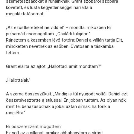
szemeteszsákokat a ruháinknak. Grant szobáról szobára
követett, és lusta kegyetlenséggel narrálta a
megaláztatásomat.
„Az ezüstkereteket ne vidd el” – mondta, miközben Eli
pizsamáit csomagoltam. „Családi tulajdon.”
Ránéztem a kezemben lévő fotóra: Daniel a vállán tartja Elit,
mindketten nevetnek az esőben. Óvatosan a táskámba
tettem.
Grant elállta az ajtót. „Hallottad, amit mondtam?”
„Hallottalak.”
A szeme összeszűkült. „Mindig is túl nyugodt voltál. Daniel ezt
összetévesztette a stílussal. Én jobban tudtam. Az olyan nők,
mint te, beházasodnak a jóba, aztán sírnak, ha törik a
ranglétra.”
Eli összerezzent mögöttem.
Ez volt az a pillanat, amikor abbahagytam a sírást.