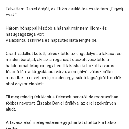
Felvettem Daniel óráját, és Eli kis csuklójára csatoltam. „Figyelj
csak.”
Három hónappal később a háznak már nem liliom- és
hazugságszaga volt.
Palacsinta, zsírkréta és napsütés illata lengte be.
Grant vádalkut kötött; elveszítette az engedélyét, a lakását és
minden barátját, aki az arroganciát összetévesztette a
hatalommal. Marjorie egy bérelt lakásba költözött a város
túlsó felén, a tárgyalására várva; a meghívói válasz nélkül
maradtak, a nevét pedig minden egyesületi tagságból törölték,
ahol egykor elnökölt.
Eli még mindig félt kicsit a felemelt hangtól, de mostanában
többet nevetett. Éjszaka Daniel órájával az éjjeliszekrényén
aludt.
A tavasz első meleg estéjén egy juharfát ültettünk a hátsó
kertbe.