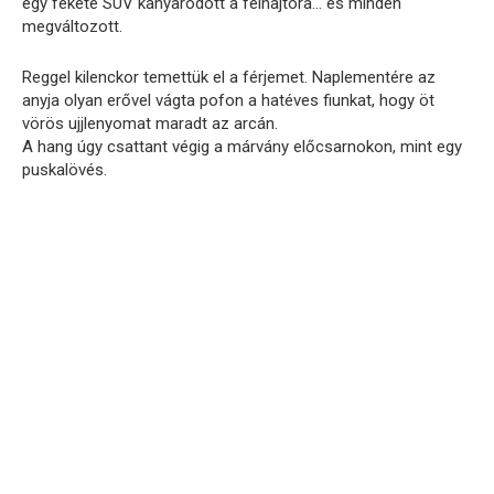
egy fekete SUV kanyarodott a felhajtóra… és minden
megváltozott.
Reggel kilenckor temettük el a férjemet. Naplementére az
anyja olyan erővel vágta pofon a hatéves fiunkat, hogy öt
vörös ujjlenyomat maradt az arcán.
A hang úgy csattant végig a márvány előcsarnokon, mint egy
puskalövés.