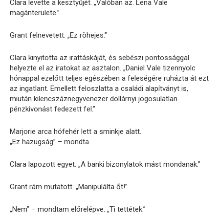
Clara levette a kesztyűjét. „Valóban az. Lena Vale
magánterülete.”
Grant felnevetett. „Ez röhejes.”
Clara kinyitotta az irattáskáját, és sebészi pontossággal
helyezte el az iratokat az asztalon. „Daniel Vale tizennyolc
hónappal ezelőtt teljes egészében a feleségére ruházta át ezt
az ingatlant. Emellett feloszlatta a családi alapítványt is,
miután kilencszáznegyvenezer dollárnyi jogosulatlan
pénzkivonást fedezett fel.”
Marjorie arca hófehér lett a sminkje alatt.
„Ez hazugság” – mondta.
Clara lapozott egyet. „A banki bizonylatok mást mondanak.”
Grant rám mutatott. „Manipulálta őt!”
„Nem” – mondtam előrelépve. „Ti tettétek.”