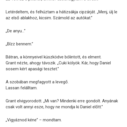
Letérdeltem, és felhúztam a hátizsákja cipzárját. „Menj, ülj le
az első ablakhoz, kicsim. Számold az autókat.”
„De anyu…”
„Bízz bennem.”
Bátran, a könnyeivel küszködve bólintott, és elment.
Grant nézte, ahogy távozik. „Cuki kölyök. Kár, hogy Daniel
sosem kért apasági tesztet.”
A szobában megfagyott a levegő.
Lassan felálltam.
Grant elvigyorodott. „Mi van? Mindenki erre gondolt. Anyának
csak volt annyi esze, hogy ne mondja ki Daniel előtt.”
„Vigyáznod kéne” – mondtam.