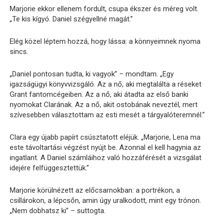
Marjorie ekkor ellenem fordult, csupa ékszer és méreg volt.
„Te kis kígyó. Daniel szégyellné magát.”
Elég közel léptem hozzá, hogy lássa: a könnyeimnek nyoma
sincs.
„Daniel pontosan tudta, ki vagyok” – mondtam. „Egy
igazságügyi könyvvizsgáló. Az a nő, aki megtalálta a réseket
Grant fantomcégeiben. Az a nő, aki átadta az első banki
nyomokat Clarának. Az a nő, akit ostobának neveztél, mert
szívesebben választottam az esti mesét a tárgyalóteremnél.”
Clara egy újabb papírt csúsztatott eléjük. „Marjorie, Lena ma
este távoltartási végzést nyújt be. Azonnal el kell hagynia az
ingatlant. A Daniel számláihoz való hozzáférését a vizsgálat
idejére felfüggesztettük.”
Marjorie körülnézett az előcsarnokban: a portrékon, a
csillárokon, a lépcsőn, amin úgy uralkodott, mint egy trónon.
„Nem dobhatsz ki” – suttogta.