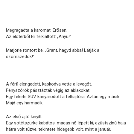
Megragadta a karomat. Erősen.
Az előtérből Eli felkiáltott: „Anyu!”
Marjorie rontott be. „Grant, hagyd abba! Látják a
szomszédok!”
A férfi elengedett, kapkodva vette a levegőt.
Fényszórók pásztázták végig az ablakokat.
Egy fekete SUV kanyarodott a felhajtóra. Aztán egy másik.
Majd egy harmadik.
Az első ajtó kinyílt.
Egy sötétszürke kabátos, magas nő lépett ki; ezüstszínű haja
hátra volt tűzve, tekintete hidegebb volt, mint a január.