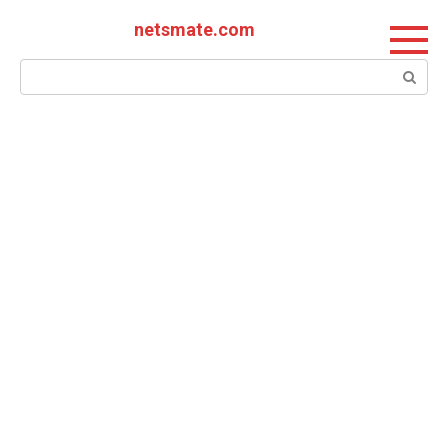
Перейти
netsmate.com
к
контенту
Поиск: