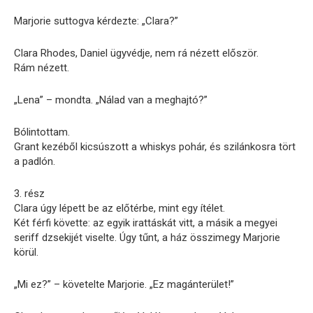
Marjorie suttogva kérdezte: „Clara?”
Clara Rhodes, Daniel ügyvédje, nem rá nézett először.
Rám nézett.
„Lena” – mondta. „Nálad van a meghajtó?”
Bólintottam.
Grant kezéből kicsúszott a whiskys pohár, és szilánkosra tört
a padlón.
3. rész
Clara úgy lépett be az előtérbe, mint egy ítélet.
Két férfi követte: az egyik irattáskát vitt, a másik a megyei
seriff dzsekijét viselte. Úgy tűnt, a ház összimegy Marjorie
körül.
„Mi ez?” – követelte Marjorie. „Ez magánterület!”