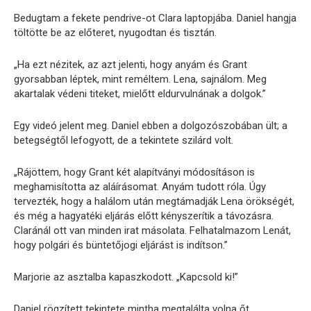
Bedugtam a fekete pendrive-ot Clara laptopjába. Daniel hangja
töltötte be az előteret, nyugodtan és tisztán.
„Ha ezt nézitek, az azt jelenti, hogy anyám és Grant
gyorsabban léptek, mint reméltem. Lena, sajnálom. Meg
akartalak védeni titeket, mielőtt eldurvulnának a dolgok.”
Egy videó jelent meg. Daniel ebben a dolgozószobában ült; a
betegségtől lefogyott, de a tekintete szilárd volt.
„Rájöttem, hogy Grant két alapítványi módosításon is
meghamisította az aláírásomat. Anyám tudott róla. Úgy
tervezték, hogy a halálom után megtámadják Lena örökségét,
és még a hagyatéki eljárás előtt kényszerítik a távozásra.
Claránál ott van minden irat másolata. Felhatalmazom Lenát,
hogy polgári és büntetőjogi eljárást is indítson.”
Marjorie az asztalba kapaszkodott. „Kapcsold ki!”
Daniel rögzített tekintete mintha megtalálta volna őt.