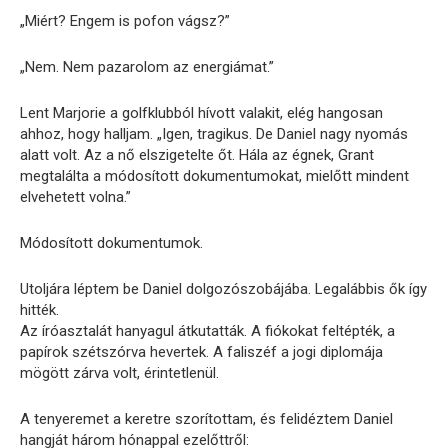
„Miért? Engem is pofon vágsz?”
„Nem. Nem pazarolom az energiámat.”
Lent Marjorie a golfklubból hívott valakit, elég hangosan
ahhoz, hogy halljam. „Igen, tragikus. De Daniel nagy nyomás
alatt volt. Az a nő elszigetelte őt. Hála az égnek, Grant
megtalálta a módosított dokumentumokat, mielőtt mindent
elvehetett volna.”
Módosított dokumentumok.
Utoljára léptem be Daniel dolgozószobájába. Legalábbis ők így
hitték.
Az íróasztalát hanyagul átkutatták. A fiókokat feltépték, a
papírok szétszórva hevertek. A faliszéf a jogi diplomája
mögött zárva volt, érintetlenül.
A tenyeremet a keretre szorítottam, és felidéztem Daniel
hangját három hónappal ezelőttről: