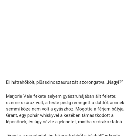
Eli hátrahőkölt, plüssdinoszauruszát szorongatva. „Nagyi?”
Marjorie Vale fekete selyem gyászruhájában állt felette;
szeme száraz volt, a teste pedig remegett a dühtől, aminek
semmi köze nem volt a gyászhoz. Mögötte a férjem bátyja,
Grant, egy pohár whiskyvel a kezében támaszkodott a
lépcsőnek, és úgy nézte a jelenetet, mintha szórakoztatná.
„Fogd a szemetedet, és takarodj ebből a házból!” – köpte