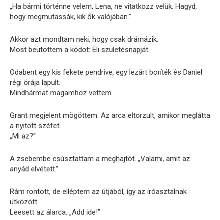
„Ha bármi történne velem, Lena, ne vitatkozz velük. Hagyd,
hogy megmutassák, kik ők valójában.”
Akkor azt mondtam neki, hogy csak drámázik.
Most beütöttem a kódot: Eli születésnapját.
Odabent egy kis fekete pendrive, egy lezárt boríték és Daniel
régi órája lapult.
Mindhármat magamhoz vettem.
Grant megjelent mögöttem. Az arca eltorzult, amikor meglátta
a nyitott széfet.
„Mi az?”
A zsebembe csúsztattam a meghajtót. „Valami, amit az
anyád elvétett.”
Rám rontott, de elléptem az útjából, így az íróasztalnak
ütközött.
Leesett az álarca. „Add ide!”