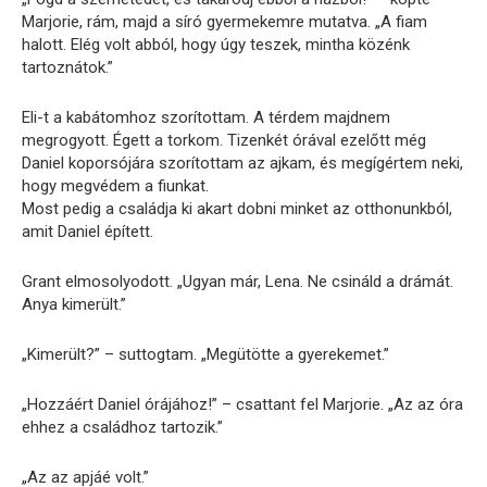
Marjorie, rám, majd a síró gyermekemre mutatva. „A fiam
halott. Elég volt abból, hogy úgy teszek, mintha közénk
tartoznátok.”
Eli-t a kabátomhoz szorítottam. A térdem majdnem
megrogyott. Égett a torkom. Tizenkét órával ezelőtt még
Daniel koporsójára szorítottam az ajkam, és megígértem neki,
hogy megvédem a fiunkat.
Most pedig a családja ki akart dobni minket az otthonunkból,
amit Daniel épített.
Grant elmosolyodott. „Ugyan már, Lena. Ne csináld a drámát.
Anya kimerült.”
„Kimerült?” – suttogtam. „Megütötte a gyerekemet.”
„Hozzáért Daniel órájához!” – csattant fel Marjorie. „Az az óra
ehhez a családhoz tartozik.”
„Az az apjáé volt.”