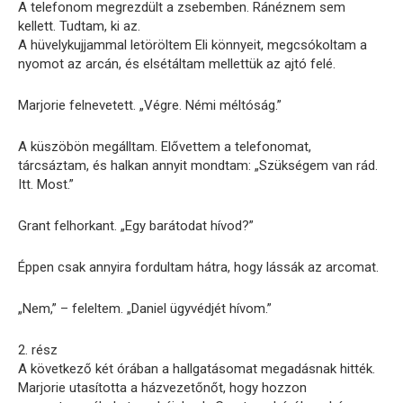
A telefonom megrezdült a zsebemben. Ránéznem sem
kellett. Tudtam, ki az.
A hüvelykujjammal letöröltem Eli könnyeit, megcsókoltam a
nyomot az arcán, és elsétáltam mellettük az ajtó felé.
Marjorie felnevetett. „Végre. Némi méltóság.”
A küszöbön megálltam. Elővettem a telefonomat,
tárcsáztam, és halkan annyit mondtam: „Szükségem van rád.
Itt. Most.”
Grant felhorkant. „Egy barátodat hívod?”
Éppen csak annyira fordultam hátra, hogy lássák az arcomat.
„Nem,” – feleltem. „Daniel ügyvédjét hívom.”
2. rész
A következő két órában a hallgatásomat megadásnak hitték.
Marjorie utasította a házvezetőnőt, hogy hozzon