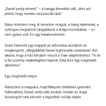
„Daniel pedig elment.” – a hangja élesebbé vált. „Ami azt
jelenti, hogy minden visszaszáll ránk.”
Ekkor értettem meg. A temetési virágok, a hideg tekintetek, a
suttogva megtartott tárgyalások a dolgozószobában – ez
nem gyász volt. Ez egy hatalomátvétel.
Grant felemelt egy mappát az előszobai asztalról, és
meglengette. „Megtaláltuk Daniel legfrissebb utasításait. Azt
akarta, hogy a ház kerüljön vissza a Vale-alapítványhoz. Te és
a fiú szerény végkielégítést kaptok. Elég lesz egy megfelelő
albérletre.”
Egy megfelelő helyre.
Ránéztem a mappára, majd Marjorie tökéletes gyémánt
fülbevalóira. Daniel vette neki azokat, miután az anyja
könyörgött neki pénzért a legutóbbi csődje idején.