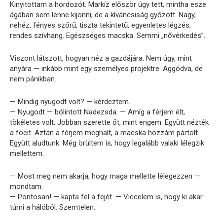
Kinyitottam a hordozót. Markíz először úgy tett, mintha esze
ágában sem lenne kijönni, de a kíváncsiság győzött. Nagy,
nehéz, fényes szőrű, tiszta tekintetű, egyenletes légzés,
rendes szívhang. Egészséges macska. Semmi „nővérkedés”.
Viszont látszott, hogyan néz a gazdájára. Nem úgy, mint
anyára — inkább mint egy személyes projektre. Aggódva, de
nem pánikban.
— Mindig nyugodt volt? — kérdeztem.
— Nyugodt — bólintott Nadezsda. — Amíg a férjem élt,
tökéletes volt. Jobban szerette őt, mint engem. Együtt nézték
a focit. Aztán a férjem meghalt, a macska hozzám pártolt.
Együtt aludtunk. Még örültem is, hogy legalább valaki lélegzik
mellettem.
— Most meg nem akarja, hogy maga mellette lélegezzen —
mondtam.
— Pontosan! — kapta fel a fejét. — Viccelem is, hogy ki akar
túrni a hálóból. Szemtelen.