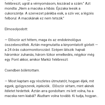
felébreszt, ugrál a vérnyomásom, kiszárad a szám.” Azt
mondta: „Nem a macska a hibás. Éjszaka leesik a
cukorszintje. A szervezet pánikba esik, a szív ver, a légzés
felborul. A macskának ez nem tetszik.”
Elmosolyodott:
— Először azt hittem, maga és az endokrinológus
összebeszéltek. Aztán megmutatta a kinyomtatott görbét —
a 24 órás cukormonitorozást. Szépen látszik: hajnali
háromkor zuhanás, három tízkor emelkedés, négykor még
egy. Pont akkor, amikor Markíz felébreszt.
Csendben bólintottam.
— Most kaptam egy részletes útmutatót, hogyan éljek, mit
egyek, gyógyszerek, injekciók… Először sírtam, mint akinek
ítéletet hirdettek. Aztán arra gondoltam: mi lett volna, ha a
macska nem kiabál? Aludtam volna tovább. Ki tudja, hogyan…