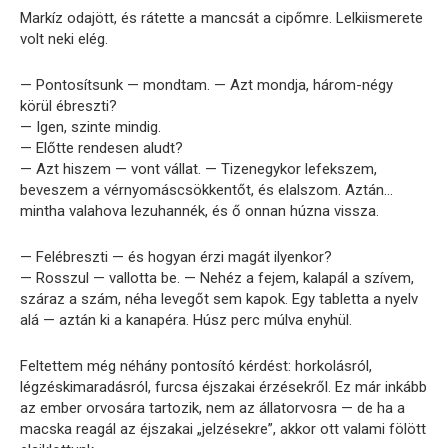
Markíz odajött, és rátette a mancsát a cipőmre. Lelkiismerete
volt neki elég.
— Pontosítsunk — mondtam. — Azt mondja, három-négy
körül ébreszti?
— Igen, szinte mindig.
— Előtte rendesen aludt?
— Azt hiszem — vont vállat. — Tizenegykor lefekszem,
beveszem a vérnyomáscsökkentőt, és elalszom. Aztán…
mintha valahova lezuhannék, és ő onnan húzna vissza.
— Felébreszti — és hogyan érzi magát ilyenkor?
— Rosszul — vallotta be. — Nehéz a fejem, kalapál a szívem,
száraz a szám, néha levegőt sem kapok. Egy tabletta a nyelv
alá — aztán ki a kanapéra. Húsz perc múlva enyhül.
Feltettem még néhány pontosító kérdést: horkolásról,
légzéskimaradásról, furcsa éjszakai érzésekről. Ez már inkább
az ember orvosára tartozik, nem az állatorvosra — de ha a
macska reagál az éjszakai „jelzésekre”, akkor ott valami fölött