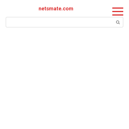
Перейти
netsmate.com
к
контенту
Поиск: