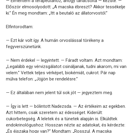
— Elmentem a terapeutához, ahogy tanácsolta — kezdte. —
Először elmosolyodott: „A macska ébreszt? Akkor tessékelje
ki.” Én meg mondtam: „Itt a beutaló az állatorvostól.”
Elfintorodtam:
— Ezt kár volt így. A humán orvoslással törékeny a
fegyverszünetünk.
— Nem érdekel — legyintett. — Fáradt voltam. Azt mondtam:
„Legalább egy vérvizsgálatot csináljanak, tudni akarom, mi van
velem.” Vettek teljes vérképet, biokémiát, cukrot. Pár nap
múlva telefon: „Jöjjön be rendelésre.”
— Ez általában nem jelent túl sok jót — jegyeztem meg.
— Így is lett — bólintott Nadezsda. — Az értékeim az egekben.
Azt hittem, csak szeretem az édességet. Kiderült:
cukorbetegség. A leletek és a tünetek alapján is. Elküldtek
endokrinológushoz. Hosszan nézte az adatokat, és kérdezte:
„És éjszaka hogy van?” Mondtam: „Rosszul. A macska