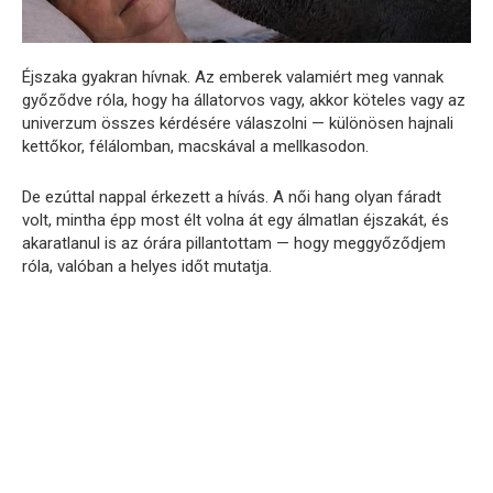
Éjszaka gyakran hívnak. Az emberek valamiért meg vannak
győződve róla, hogy ha állatorvos vagy, akkor köteles vagy az
univerzum összes kérdésére válaszolni — különösen hajnali
kettőkor, félálomban, macskával a mellkasodon.
De ezúttal nappal érkezett a hívás. A női hang olyan fáradt
volt, mintha épp most élt volna át egy álmatlan éjszakát, és
akaratlanul is az órára pillantottam — hogy meggyőződjem
róla, valóban a helyes időt mutatja.