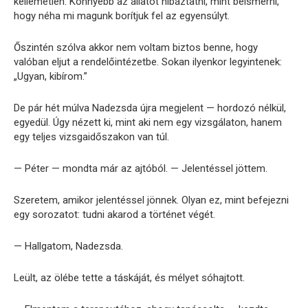
kellemetlen. Könnyebb az állatot hibáztatni, mint beismerni,
hogy néha mi magunk borítjuk fel az egyensúlyt.
Őszintén szólva akkor nem voltam biztos benne, hogy
valóban eljut a rendelőintézetbe. Sokan ilyenkor legyintenek:
„Ugyan, kibírom.”
De pár hét múlva Nadezsda újra megjelent — hordozó nélkül,
egyedül. Úgy nézett ki, mint aki nem egy vizsgálaton, hanem
egy teljes vizsgaidőszakon van túl.
— Péter — mondta már az ajtóból. — Jelentéssel jöttem.
Szeretem, amikor jelentéssel jönnek. Olyan ez, mint befejezni
egy sorozatot: tudni akarod a történet végét.
— Hallgatom, Nadezsda.
Leült, az ölébe tette a táskáját, és mélyet sóhajtott.