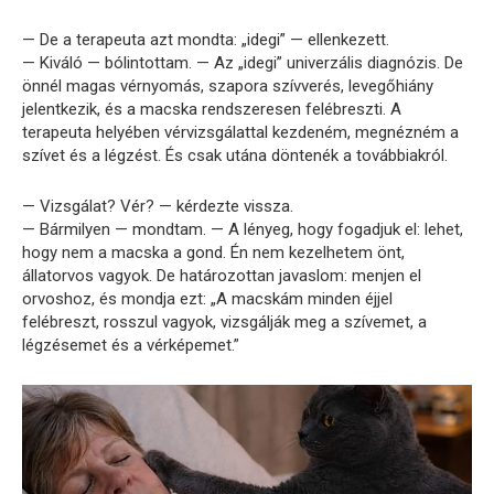
— De a terapeuta azt mondta: „idegi” — ellenkezett.
— Kiváló — bólintottam. — Az „idegi” univerzális diagnózis. De
önnél magas vérnyomás, szapora szívverés, levegőhiány
jelentkezik, és a macska rendszeresen felébreszti. A
terapeuta helyében vérvizsgálattal kezdeném, megnézném a
szívet és a légzést. És csak utána döntenék a továbbiakról.
— Vizsgálat? Vér? — kérdezte vissza.
— Bármilyen — mondtam. — A lényeg, hogy fogadjuk el: lehet,
hogy nem a macska a gond. Én nem kezelhetem önt,
állatorvos vagyok. De határozottan javaslom: menjen el
orvoshoz, és mondja ezt: „A macskám minden éjjel
felébreszt, rosszul vagyok, vizsgálják meg a szívemet, a
légzésemet és a vérképemet.”