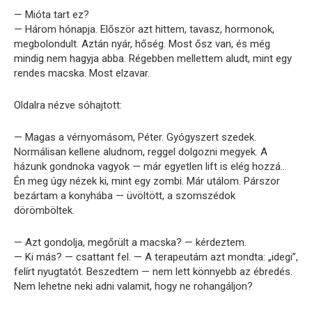
— Mióta tart ez?
— Három hónapja. Először azt hittem, tavasz, hormonok,
megbolondult. Aztán nyár, hőség. Most ősz van, és még
mindig nem hagyja abba. Régebben mellettem aludt, mint egy
rendes macska. Most elzavar.
Oldalra nézve sóhajtott:
— Magas a vérnyomásom, Péter. Gyógyszert szedek.
Normálisan kellene aludnom, reggel dolgozni megyek. A
házunk gondnoka vagyok — már egyetlen lift is elég hozzá…
Én meg úgy nézek ki, mint egy zombi. Már utálom. Párszor
bezártam a konyhába — üvöltött, a szomszédok
dörömböltek.
— Azt gondolja, megőrült a macska? — kérdeztem.
— Ki más? — csattant fel. — A terapeutám azt mondta: „idegi”,
felírt nyugtatót. Beszedtem — nem lett könnyebb az ébredés.
Nem lehetne neki adni valamit, hogy ne rohangáljon?