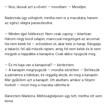
— Nos, lássuk azt a nővért — mondtam. — Meséljen.
Nadezsda úgy sóhajtott, mintha nem is a macskára, hanem
az egész világra panaszkodna:
— Minden éjjel felébreszt. Nem csak zajong — kitartóan.
Három-négy körül odajön, manccsal megütögeti az arcomat.
Ha nem kelek fel — erősebben üt, akár bele is harap. Rángatja
a takarót, fel-alá mászik rajtam, amíg fel nem kelek és ki nem
megyek a nappaliba a kanapéra. Csak akkor nyugszik meg.
— És mi baja van a kanapéval? — kérdeztem.
— A kanapén megnyugszik — mondta sértetten. — Befekszik
a párnámra a hálóban, és reggelig alszik, én meg a kanapén.
Már gyűlölöm azt a kanapét. Ott aludtam, amikor a férjem
horkolt — most meg a macska váltotta le.
Ránéztem Markízra. Méltóságteljesen úgy tett, mintha ott sem
lenne.