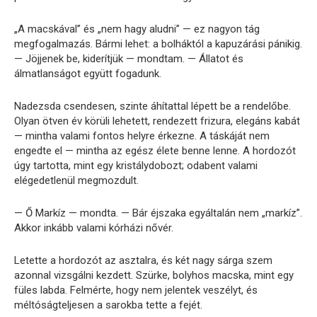
„A macskával” és „nem hagy aludni” — ez nagyon tág
megfogalmazás. Bármi lehet: a bolháktól a kapuzárási pánikig.
— Jöjjenek be, kiderítjük — mondtam. — Állatot és
álmatlanságot együtt fogadunk.
Nadezsda csendesen, szinte áhítattal lépett be a rendelőbe.
Olyan ötven év körüli lehetett, rendezett frizura, elegáns kabát
— mintha valami fontos helyre érkezne. A táskáját nem
engedte el — mintha az egész élete benne lenne. A hordozót
úgy tartotta, mint egy kristálydobozt; odabent valami
elégedetlenül megmozdult.
— Ő Markíz — mondta. — Bár éjszaka egyáltalán nem „markíz”.
Akkor inkább valami kórházi nővér.
Letette a hordozót az asztalra, és két nagy sárga szem
azonnal vizsgálni kezdett. Szürke, bolyhos macska, mint egy
füles labda. Felmérte, hogy nem jelentek veszélyt, és
méltóságteljesen a sarokba tette a fejét.