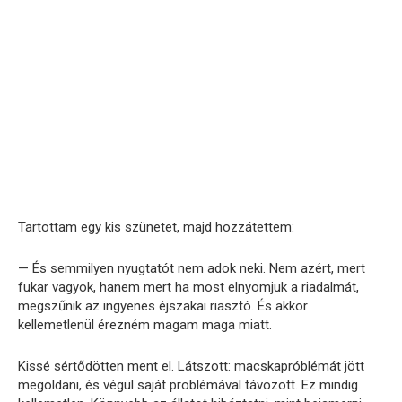
Tartottam egy kis szünetet, majd hozzátettem:
— És semmilyen nyugtatót nem adok neki. Nem azért, mert
fukar vagyok, hanem mert ha most elnyomjuk a riadalmát,
megszűnik az ingyenes éjszakai riasztó. És akkor
kellemetlenül érezném magam maga miatt.
Kissé sértődötten ment el. Látszott: macskapróblémát jött
megoldani, és végül saját problémával távozott. Ez mindig