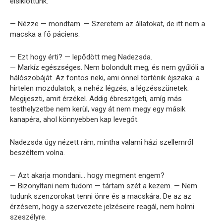
elsiklottunk.
— Nézze — mondtam. — Szeretem az állatokat, de itt nem a
macska a fő páciens.
— Ezt hogy érti? — lepődött meg Nadezsda.
— Markíz egészséges. Nem bolondult meg, és nem gyűlöli a
hálószobáját. Az fontos neki, ami önnel történik éjszaka: a
hirtelen mozdulatok, a nehéz légzés, a légzésszünetek.
Megijeszti, amit érzékel. Addig ébresztgeti, amíg más
testhelyzetbe nem kerül, vagy át nem megy egy másik
kanapéra, ahol könnyebben kap levegőt.
Nadezsda úgy nézett rám, mintha valami házi szellemről
beszéltem volna.
— Azt akarja mondani… hogy megment engem?
— Bizonyítani nem tudom — tártam szét a kezem. — Nem
tudunk szenzorokat tenni önre és a macskára. De az az
érzésem, hogy a szervezete jelzéseire reagál, nem holmi
szeszélyre.