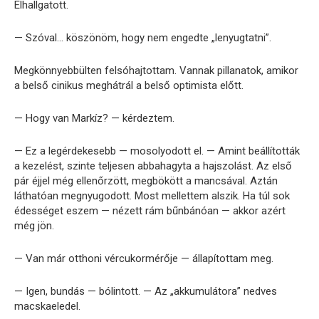
Elhallgatott.
— Szóval… köszönöm, hogy nem engedte „lenyugtatni”.
Megkönnyebbülten felsóhajtottam. Vannak pillanatok, amikor
a belső cinikus meghátrál a belső optimista előtt.
— Hogy van Markíz? — kérdeztem.
— Ez a legérdekesebb — mosolyodott el. — Amint beállították
a kezelést, szinte teljesen abbahagyta a hajszolást. Az első
pár éjjel még ellenőrzött, megbökött a mancsával. Aztán
láthatóan megnyugodott. Most mellettem alszik. Ha túl sok
édességet eszem — nézett rám bűnbánóan — akkor azért
még jön.
— Van már otthoni vércukormérője — állapítottam meg.
— Igen, bundás — bólintott. — Az „akkumulátora” nedves
macskaeledel.