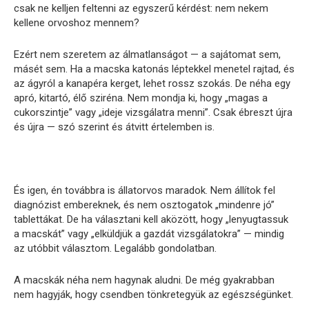
csak ne kelljen feltenni az egyszerű kérdést: nem nekem
kellene orvoshoz mennem?
Ezért nem szeretem az álmatlanságot — a sajátomat sem,
másét sem. Ha a macska katonás léptekkel menetel rajtad, és
az ágyról a kanapéra kerget, lehet rossz szokás. De néha egy
apró, kitartó, élő sziréna. Nem mondja ki, hogy „magas a
cukorszintje” vagy „ideje vizsgálatra menni”. Csak ébreszt újra
és újra — szó szerint és átvitt értelemben is.
És igen, én továbbra is állatorvos maradok. Nem állítok fel
diagnózist embereknek, és nem osztogatok „mindenre jó”
tablettákat. De ha választani kell aközött, hogy „lenyugtassuk
a macskát” vagy „elküldjük a gazdát vizsgálatokra” — mindig
az utóbbit választom. Legalább gondolatban.
A macskák néha nem hagynak aludni. De még gyakrabban
nem hagyják, hogy csendben tönkretegyük az egészségünket.