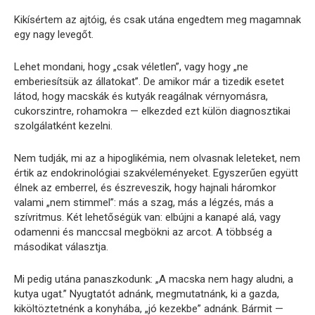
Kikísértem az ajtóig, és csak utána engedtem meg magamnak
egy nagy levegőt.
Lehet mondani, hogy „csak véletlen”, vagy hogy „ne
emberiesítsük az állatokat”. De amikor már a tizedik esetet
látod, hogy macskák és kutyák reagálnak vérnyomásra,
cukorszintre, rohamokra — elkezded ezt külön diagnosztikai
szolgálatként kezelni.
Nem tudják, mi az a hipoglikémia, nem olvasnak leleteket, nem
értik az endokrinológiai szakvéleményeket. Egyszerűen együtt
élnek az emberrel, és észreveszik, hogy hajnali háromkor
valami „nem stimmel”: más a szag, más a légzés, más a
szívritmus. Két lehetőségük van: elbújni a kanapé alá, vagy
odamenni és manccsal megbökni az arcot. A többség a
másodikat választja.
Mi pedig utána panaszkodunk: „A macska nem hagy aludni, a
kutya ugat.” Nyugtatót adnánk, megmutatnánk, ki a gazda,
kiköltöztetnénk a konyhába, „jó kezekbe” adnánk. Bármit —