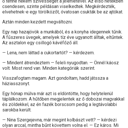
ő tenne nekem szívességet a jelenlétével. Az első hetekben
csendesen, szinte példásan viselkedtek. Megkérdezték,
elvehetnek-e egy törölközőt, óvatosan csukták be az ajtókat.
Aztán minden kezdett megváltozni.
Egy nap hazajövök a munkából, és a konyha idegennek tűnik.
A fűszeres üvegek, amelyek tíz éve ugyanott álltak, eltűntek.
Az asztalon egy csillogó kávéfőző áll.
— Lena, nem láttad a cukortartót? — kérdezem.
— Mindent átrendeztem — feleli nyugodtan. — Önnél káosz
volt. Most rend van. Minden kategóriák szerint.
Visszafogtam magam. Azt gondoltam, hadd játssza a
háziasszonyt.
Egy hónap múlva már azt is eldöntötte, hogy helytelenül
táplálkozom. A hűtőben megjelentek az ő dobozai magvakkal
és zöldekkel, az én fazék borscsom pedig a legtávolabbi
sarokba került.
— Nina Szergejevna, már megint kolbászt vett? — kérdezi
olyan arccal, mintha bűnt követtem volna el. — Ez káros. Mi