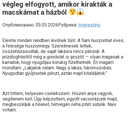
végleg elfogyott, amikor kirakták a
macskámat a házból
Опубликовано:
03.03.2026
Рубрика:
Interesting
Eleinte minden rendben lévőnek tűnt. A fiam huszonhat éves,
a felesége huszonnégy. Szerelmesek lettek,
összeházasodtak, de saját lakásra nincs pénzük. A
jelzáloghiteltől még a gondolat is ijesztő — olyan magasak a
kamatok, hogy nyugdíjas korukig fizethetnék. Én magam
mondtam: „Lakjatok nálam. Nagy a lakás, háromszobás.
Nyugodtan gyűjtsetek pénzt, aztán majd kitaláljátok.”
Azt hittem, helyesen cselekszem. Hiszen anya vagyok,
segítenem kell. Úgy képzeltem, együtt vacsorázunk majd,
megbeszéljük a híreket, hétvégén néha pitét sütünk. Naiv
voltam.