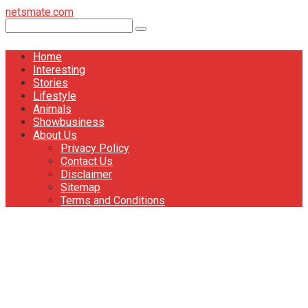
Перейти
netsmate.com
к
Поиск:
контенту
Home
Interesting
Stories
Lifestyle
Animals
Showbusiness
About Us
Privacy Policy
Contact Us
Disclaimer
Sitemap
Terms and Conditions