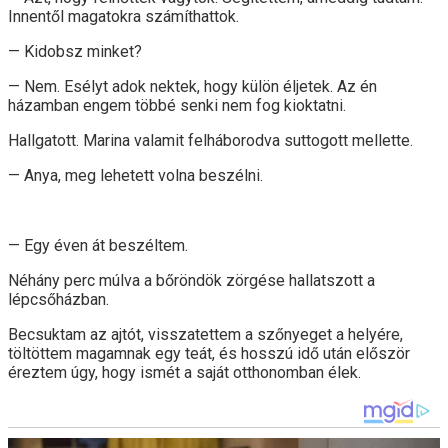
Innentől magatokra számíthattok.
— Kidobsz minket?
— Nem. Esélyt adok nektek, hogy külön éljetek. Az én
házamban engem többé senki nem fog kioktatni.
Hallgatott. Marina valamit felháborodva suttogott mellette.
— Anya, meg lehetett volna beszélni.
— Egy éven át beszéltem.
Néhány perc múlva a bőröndök zörgése hallatszott a
lépcsőházban.
Becsuktam az ajtót, visszatettem a szőnyeget a helyére,
töltöttem magamnak egy teát, és hosszú idő után először
éreztem úgy, hogy ismét a saját otthonomban élek.