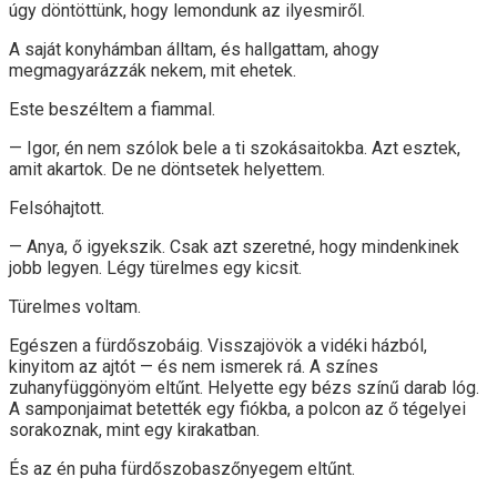
úgy döntöttünk, hogy lemondunk az ilyesmiről.
A saját konyhámban álltam, és hallgattam, ahogy
megmagyarázzák nekem, mit ehetek.
Este beszéltem a fiammal.
— Igor, én nem szólok bele a ti szokásaitokba. Azt esztek,
amit akartok. De ne döntsetek helyettem.
Felsóhajtott.
— Anya, ő igyekszik. Csak azt szeretné, hogy mindenkinek
jobb legyen. Légy türelmes egy kicsit.
Türelmes voltam.
Egészen a fürdőszobáig. Visszajövök a vidéki házból,
kinyitom az ajtót — és nem ismerek rá. A színes
zuhanyfüggönyöm eltűnt. Helyette egy bézs színű darab lóg.
A samponjaimat betették egy fiókba, a polcon az ő tégelyei
sorakoznak, mint egy kirakatban.
És az én puha fürdőszobaszőnyegem eltűnt.