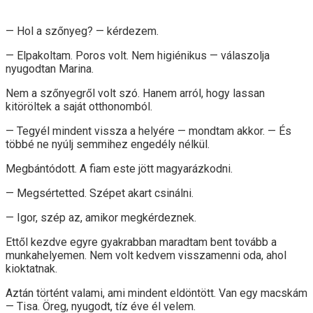
— Hol a szőnyeg? — kérdezem.
— Elpakoltam. Poros volt. Nem higiénikus — válaszolja
nyugodtan Marina.
Nem a szőnyegről volt szó. Hanem arról, hogy lassan
kitöröltek a saját otthonomból.
— Tegyél mindent vissza a helyére — mondtam akkor. — És
többé ne nyúlj semmihez engedély nélkül.
Megbántódott. A fiam este jött magyarázkodni.
— Megsértetted. Szépet akart csinálni.
— Igor, szép az, amikor megkérdeznek.
Ettől kezdve egyre gyakrabban maradtam bent tovább a
munkahelyemen. Nem volt kedvem visszamenni oda, ahol
kioktatnak.
Aztán történt valami, ami mindent eldöntött. Van egy macskám
— Tisa. Öreg, nyugodt, tíz éve él velem.