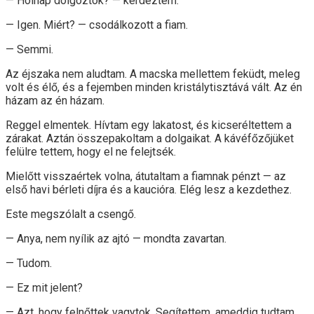
— Holnap dolgoztok? — kérdeztem.
— Igen. Miért? — csodálkozott a fiam.
— Semmi.
Az éjszaka nem aludtam. A macska mellettem feküdt, meleg
volt és élő, és a fejemben minden kristálytisztává vált. Az én
házam az én házam.
Reggel elmentek. Hívtam egy lakatost, és kicseréltettem a
zárakat. Aztán összepakoltam a dolgaikat. A kávéfőzőjüket
felülre tettem, hogy el ne felejtsék.
Mielőtt visszaértek volna, átutaltam a fiamnak pénzt — az
első havi bérleti díjra és a kaucióra. Elég lesz a kezdethez.
Este megszólalt a csengő.
— Anya, nem nyílik az ajtó — mondta zavartan.
— Tudom.
— Ez mit jelent?
— Azt, hogy felnőttek vagytok. Segítettem, ameddig tudtam.