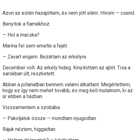
Azon az estén hazajöttem, és nem jött elém. Hívom — csend.
Benyitok a fiamékhoz.
— Hol a macska?
Marina fel sem emelte a fejét.
— Zavart engem. Bezártam az erkélyre.
December volt. Az erkély hideg. Kinyitottam az ajtót. Tisa a
sarokban ült, reszketett.
Abban a pillanatban bennem valami átkattant. Megértettem,
hogy ez így nem mehet tovább, és meg kell mutatnom, ki az
úr ebben a házban.
Visszamentem a szobába.
— Pakoljatok össze — mondtam nyugodtan.
Rájuk néztem, higgadtan.