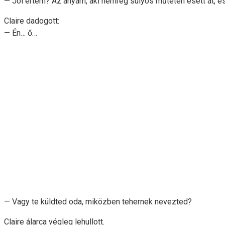
— Jól értem? Az anyám, aki nemrég súlyos műtéten esett át, és 
Claire dadogott:
— Én… ő…
— Vagy te küldted oda, miközben tehernek nevezted?
Claire álarca végleg lehullott.