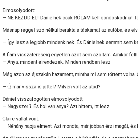
Elmosolyodott:
— NE KEZDD EL! Dánielnek csak RÓLAM kell gondoskodnia! Te 
Másnap reggel szó nélkül berakta a táskámat az autóba, és elvi
— Így lesz a legjobb mindenkinek. És Dánielnek semmit sem ke
A fiam visszatéréséig egyetlen szót sem szóltam. Amikor felhí
— Anya, mindent elrendezek. Minden rendben lesz.
Még azon az éjszakán hazament, mintha mi sem történt volna. Cla
— Ó, már vissza is jöttél? Milyen volt az utad?
Dániel visszafogottan elmosolyodott.
— Nagyszerű. És hol van anya? Azt hittem, itt lesz.
Claire vállat vont:
— Néhány napja elment. Azt mondta, már jobban érzi magát, és