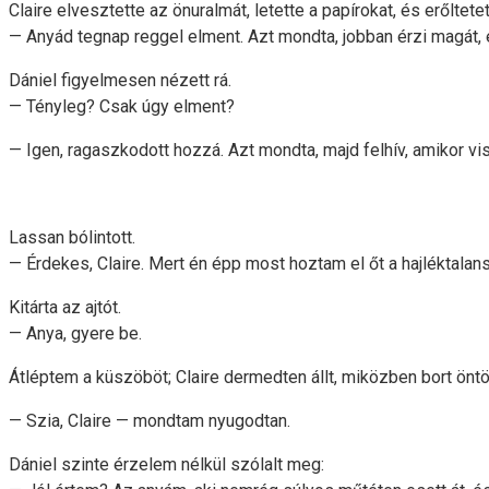
Claire elvesztette az önuralmát, letette a papírokat, és erőltete
— Anyád tegnap reggel elment. Azt mondta, jobban érzi magát, 
Dániel figyelmesen nézett rá.
— Tényleg? Csak úgy elment?
— Igen, ragaszkodott hozzá. Azt mondta, majd felhív, amikor vi
Lassan bólintott.
— Érdekes, Claire. Mert én épp most hoztam el őt a hajléktalans
Kitárta az ajtót.
— Anya, gyere be.
Átléptem a küszöböt; Claire dermedten állt, miközben bort öntö
— Szia, Claire — mondtam nyugodtan.
Dániel szinte érzelem nélkül szólalt meg: