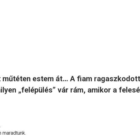
t műtéten estem át… A fiam ragaszkodott 
ilyen „felépülés” vár rám, amikor a fele
.
n maradtunk.