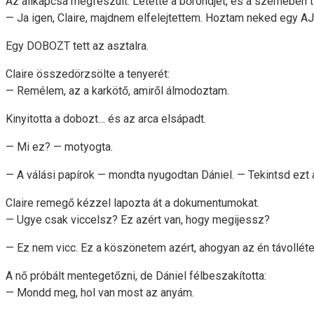
Az állkapcsa megfeszült. Letette a bőröndjét, és a szemében tű
— Ja igen, Claire, majdnem elfelejtettem. Hoztam neked egy A
Egy DOBOZT tett az asztalra.
Claire összedörzsölte a tenyerét:
— Remélem, az a karkötő, amiről álmodoztam.
Kinyitotta a dobozt… és az arca elsápadt.
— Mi ez? — motyogta.
— A válási papírok — mondta nyugodtan Dániel. — Tekintsd ez
Claire remegő kézzel lapozta át a dokumentumokat.
— Ugye csak viccelsz? Ez azért van, hogy megijessz?
— Ez nem vicc. Ez a köszönetem azért, ahogyan az én távollé
A nő próbált mentegetőzni, de Dániel félbeszakította:
— Mondd meg, hol van most az anyám.