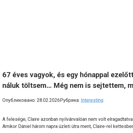
67 éves vagyok, és egy hónappal ezelőt
náluk töltsem… Még nem is sejtettem, m
Опубликовано:
28.02.2026
Рубрика:
Interesting
A felesége, Claire azonban nyilvánvalóan nem volt elragadtatva
Amikor Dániel három napra üzleti útra ment, Claire-rel kettesbe