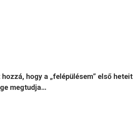
hozzá, hogy a „felépülésem” első heteit
sége megtudja…