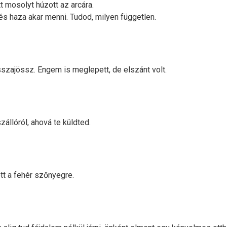
tt mosolyt húzott az arcára.
és haza akar menni. Tudod, milyen független.
sszajössz. Engem is meglepett, de elszánt volt.
zállóról, ahová te küldted.
tt a fehér szőnyegre.