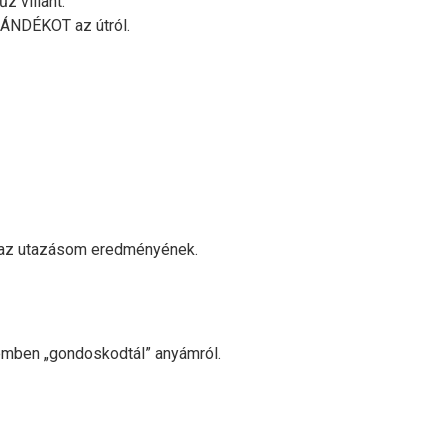
z villant.
JÁNDÉKOT az útról.
t az utazásom eredményének.
temben „gondoskodtál” anyámról.