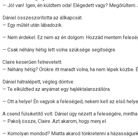
— Jól van! Igen, én küldtem oda! Elégedett vagy? Megőrültem. Ál
Dániel összeszorította az állkapcsát.
— Egy műtét után lábadozik.
— Nem érdekel. Ez nem az én dolgom. Hozzád mentem feleség
— Csak néhány hétig lett volna szüksége segítségre.
Claire keserűen felnevetett.
— Néhány hétig? Örökre itt maradt volna, ha nem lépek közbe. É
Dániel hátralépett, végleg döntve:
— Te elküldted az anyámat egy hajléktalanszállóra.
— Ott a helye! Én vagyok a feleséged, nekem kell az első hel
A csend fülsiketítő volt. Dániel úgy nézett a feleségére, mintha
— Pakolj össze, Claire. Azt akarom, hogy menj el.
— Komolyan mondod? Miatta akarod tönkretenni a házasságun