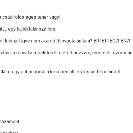
csak fölösleges teher vagy!
tt… egy hajléktalanszállóra.
ll tudnia. Ugye nem akarod őt nyugtalanítani? ÉRTETTED?! ÉN?!
vtam, azonnal a repülőtérről sietett hozzám, megölelt, szorosan
ire egy pohár borral a kezében ült, és lustán felpillantott.
 hazament.