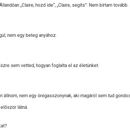
landóan „Claire, hozd ide”, „Claire, segíts”. Nem bírtam tovább.
ül, nem egy beteg anyához.
szre sem vetted, hogyan foglalta el az életünket.
yen állnom, nem egy öregasszonynak, aki magáról sem tud gondo
 először látná.
kat?