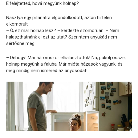
Elfelejtetted, hová megyünk holnap?
Nasztya egy pillanatra elgondolkodott, aztán hirtelen
elkomorult.
– Ó, ez már holnap lesz? – kérdezte szomorúan. – Nem
halaszthatnánk el ezt az utat? Szerintem anyukád nem
sértődne meg…
– Dehogy! Már háromszor elhalasztottuk! Na, pakolj össze,
holnap megyünk a faluba. Már mióta házasok vagyunk, és
még mindig nem ismered az anyósodat!