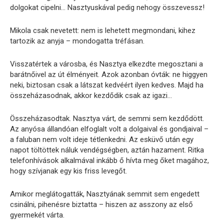
dolgokat cipelni… Nasztyuskával pedig nehogy összevessz!
Mikola csak nevetett: nem is lehetett megmondani, kihez
tartozik az anyja – mondogatta tréfásan.
Visszatértek a városba, és Nasztya elkezdte megosztani a
barátnőivel az út élményeit. Azok azonban óvták: ne higgyen
neki, biztosan csak a látszat kedvéért ilyen kedves. Majd ha
összeházasodnak, akkor kezdődik csak az igazi…
Összeházasodtak. Nasztya várt, de semmi sem kezdődött.
Az anyósa állandóan elfoglalt volt a dolgaival és gondjaival –
a faluban nem volt ideje tétlenkedni. Az esküvő után egy
napot töltöttek náluk vendégségben, aztán hazament. Ritka
telefonhívások alkalmával inkább ő hívta meg őket magához,
hogy szívjanak egy kis friss levegőt.
Amikor meglátogatták, Nasztyának semmit sem engedett
csinálni, pihenésre biztatta – hiszen az asszony az első
gyermekét várta.