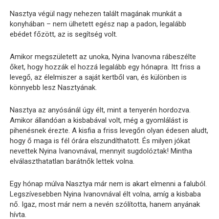
Nasztya végül nagy nehezen talált magának munkát a
konyhában – nem ülhetett egész nap a padon, legalább
ebédet főzött, az is segítség volt.
Amikor megszületett az unoka, Nyina Ivanovna rábeszélte
őket, hogy hozzák el hozzá legalább egy hónapra. Itt friss a
levegő, az élelmiszer a saját kertből van, és különben is
könnyebb lesz Nasztyának.
Nasztya az anyósánál úgy élt, mint a tenyerén hordozva.
Amikor állandóan a kisbabával volt, még a gyomlálást is
pihenésnek érezte. A kisfia a friss levegőn olyan édesen aludt,
hogy ő maga is fél órára elszundíthatott. És milyen jókat
nevettek Nyina Ivanovnával, mennyit sugdolóztak! Mintha
elválaszthatatlan barátnők lettek volna.
Egy hónap múlva Nasztya már nem is akart elmenni a faluból.
Legszívesebben Nyina Ivanovnával élt volna, amíg a kisbaba
nő. Igaz, most már nem a nevén szólította, hanem anyának
hívta.