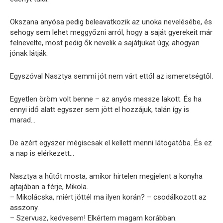
Okszana anyósa pedig beleavatkozik az unoka nevelésébe, és
sehogy sem lehet meggyőzni arról, hogy a saját gyerekeit már
felnevelte, most pedig ők nevelik a sajátjukat úgy, ahogyan
jónak látják.
Egyszóval Nasztya semmi jót nem várt ettől az ismeretségtől.
Egyetlen öröm volt benne – az anyós messze lakott. És ha
ennyi idő alatt egyszer sem jött el hozzájuk, talán így is
marad…
De azért egyszer mégiscsak el kellett menni látogatóba. És ez
a nap is elérkezett…
Nasztya a hűtőt mosta, amikor hirtelen megjelent a konyha
ajtajában a férje, Mikola.
– Mikolácska, miért jöttél ma ilyen korán? – csodálkozott az
asszony.
– Szervusz, kedvesem! Elkértem magam korábban.