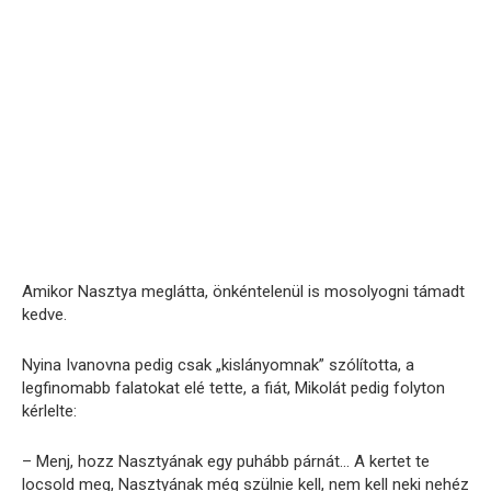
Amikor Nasztya meglátta, önkéntelenül is mosolyogni támadt
kedve.
Nyina Ivanovna pedig csak „kislányomnak” szólította, a
legfinomabb falatokat elé tette, a fiát, Mikolát pedig folyton
kérlelte:
– Menj, hozz Nasztyának egy puhább párnát… A kertet te
locsold meg, Nasztyának még szülnie kell, nem kell neki nehéz