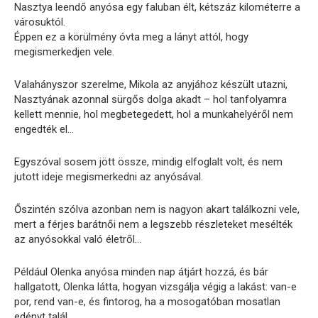
Nasztya leendő anyósa egy faluban élt, kétszáz kilométerre a
városuktól.
Éppen ez a körülmény óvta meg a lányt attól, hogy
megismerkedjen vele.
Valahányszor szerelme, Mikola az anyjához készült utazni,
Nasztyának azonnal sürgős dolga akadt – hol tanfolyamra
kellett mennie, hol megbetegedett, hol a munkahelyéről nem
engedték el…
Egyszóval sosem jött össze, mindig elfoglalt volt, és nem
jutott ideje megismerkedni az anyósával.
Őszintén szólva azonban nem is nagyon akart találkozni vele,
mert a férjes barátnői nem a legszebb részleteket mesélték
az anyósokkal való életről…
Például Olenka anyósa minden nap átjárt hozzá, és bár
hallgatott, Olenka látta, hogyan vizsgálja végig a lakást: van-e
por, rend van-e, és fintorog, ha a mosogatóban mosatlan
edényt talál.