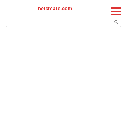
Перейти
netsmate.com
к
контенту
Поиск: