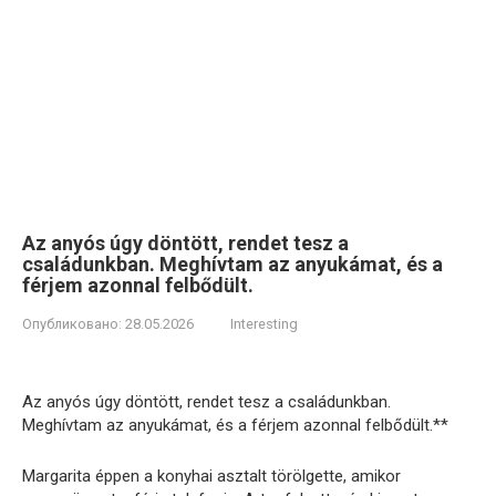
Az anyós úgy döntött, rendet tesz a
családunkban. Meghívtam az anyukámat, és a
férjem azonnal felbődült.
Опубликовано:
28.05.2026
Interesting
Az anyós úgy döntött, rendet tesz a családunkban.
Meghívtam az anyukámat, és a férjem azonnal felbődült.**
Margarita éppen a konyhai asztalt törölgette, amikor