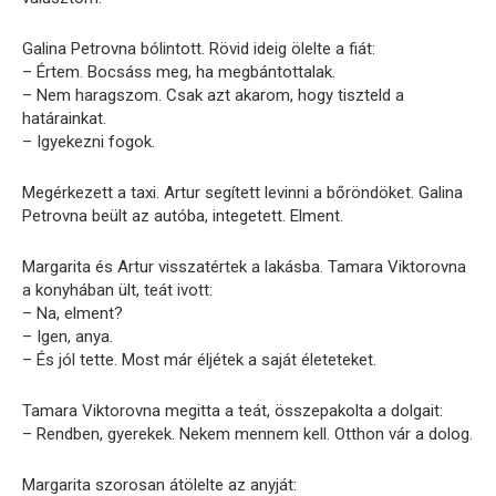
Galina Petrovna bólintott. Rövid ideig ölelte a fiát:
– Értem. Bocsáss meg, ha megbántottalak.
– Nem haragszom. Csak azt akarom, hogy tiszteld a
határainkat.
– Igyekezni fogok.
Megérkezett a taxi. Artur segített levinni a bőröndöket. Galina
Petrovna beült az autóba, integetett. Elment.
Margarita és Artur visszatértek a lakásba. Tamara Viktorovna
a konyhában ült, teát ivott:
– Na, elment?
– Igen, anya.
– És jól tette. Most már éljétek a saját életeteket.
Tamara Viktorovna megitta a teát, összepakolta a dolgait:
– Rendben, gyerekek. Nekem mennem kell. Otthon vár a dolog.
Margarita szorosan átölelte az anyját: