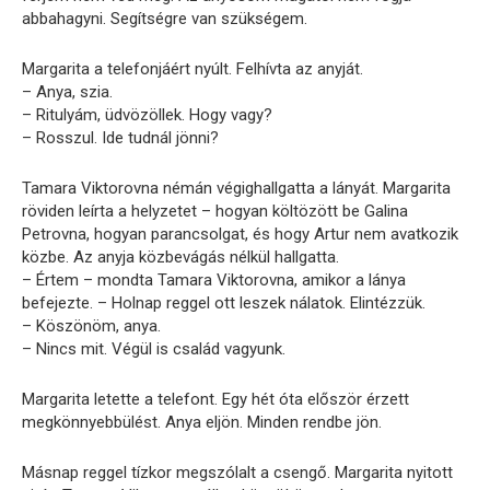
abbahagyni. Segítségre van szükségem.
Margarita a telefonjáért nyúlt. Felhívta az anyját.
– Anya, szia.
– Ritulyám, üdvözöllek. Hogy vagy?
– Rosszul. Ide tudnál jönni?
Tamara Viktorovna némán végighallgatta a lányát. Margarita
röviden leírta a helyzetet – hogyan költözött be Galina
Petrovna, hogyan parancsolgat, és hogy Artur nem avatkozik
közbe. Az anyja közbevágás nélkül hallgatta.
– Értem – mondta Tamara Viktorovna, amikor a lánya
befejezte. – Holnap reggel ott leszek nálatok. Elintézzük.
– Köszönöm, anya.
– Nincs mit. Végül is család vagyunk.
Margarita letette a telefont. Egy hét óta először érzett
megkönnyebbülést. Anya eljön. Minden rendbe jön.
Másnap reggel tízkor megszólalt a csengő. Margarita nyitott