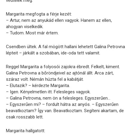
védtelek meg.
Margarita megfogta a férje kezét:
– Artur, nem az anyukád ellen vagyok. Hanem az ellen,
ahogyan viselkedik.
– Tudom. Most már értem.
Csendben ültek. A fal mögött hallani lehetett Galina Petrovna
lépteit – járkált a szobában, ide-oda tett valamit.
Reggel Margarita a folyosói zajokra ébredt. Felkelt, kiment.
Galina Petrovna a bőröndjeivel az ajtónál állt. Arca zárt,
száraz volt. Némán húzta fel a kabátját.
– Elutazik? – kérdezte Margarita.
– Igen. Kényelmetlen itt. Felesleges vagyok.
– Galina Petrovna, nem ön a felesleges. Egyszerűen…
– Egyszerűen mi? – fordult hátra az anyós. – Egyszerűen
beavatkoztam? Így van. Beavatkoztam. Segíteni akartam, de
csak rosszabb lett.
Margarita hallgatott: