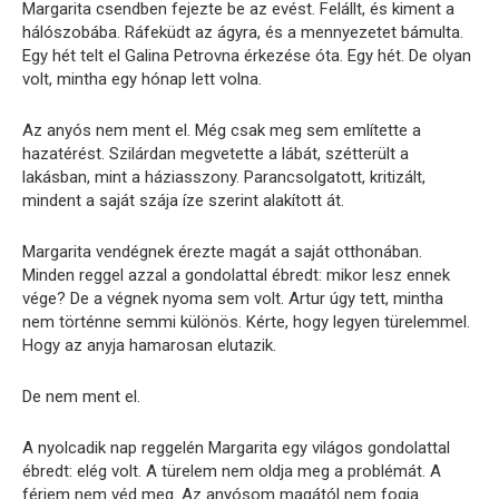
Margarita csendben fejezte be az evést. Felállt, és kiment a
hálószobába. Ráfeküdt az ágyra, és a mennyezetet bámulta.
Egy hét telt el Galina Petrovna érkezése óta. Egy hét. De olyan
volt, mintha egy hónap lett volna.
Az anyós nem ment el. Még csak meg sem említette a
hazatérést. Szilárdan megvetette a lábát, szétterült a
lakásban, mint a háziasszony. Parancsolgatott, kritizált,
mindent a saját szája íze szerint alakított át.
Margarita vendégnek érezte magát a saját otthonában.
Minden reggel azzal a gondolattal ébredt: mikor lesz ennek
vége? De a végnek nyoma sem volt. Artur úgy tett, mintha
nem történne semmi különös. Kérte, hogy legyen türelemmel.
Hogy az anyja hamarosan elutazik.
De nem ment el.
A nyolcadik nap reggelén Margarita egy világos gondolattal
ébredt: elég volt. A türelem nem oldja meg a problémát. A
férjem nem véd meg. Az anyósom magától nem fogja