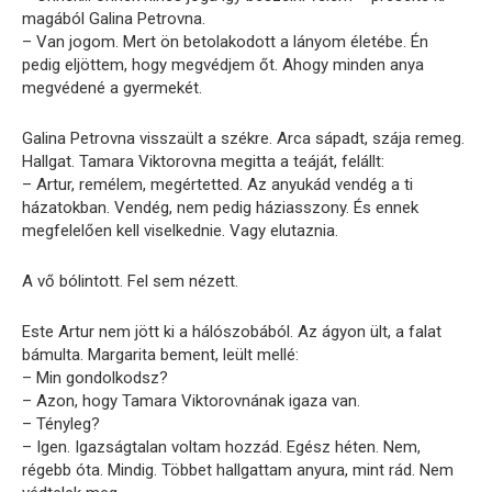
magából Galina Petrovna.
– Van jogom. Mert ön betolakodott a lányom életébe. Én
pedig eljöttem, hogy megvédjem őt. Ahogy minden anya
megvédené a gyermekét.
Galina Petrovna visszaült a székre. Arca sápadt, szája remeg.
Hallgat. Tamara Viktorovna megitta a teáját, felállt:
– Artur, remélem, megértetted. Az anyukád vendég a ti
házatokban. Vendég, nem pedig háziasszony. És ennek
megfelelően kell viselkednie. Vagy elutaznia.
A vő bólintott. Fel sem nézett.
Este Artur nem jött ki a hálószobából. Az ágyon ült, a falat
bámulta. Margarita bement, leült mellé:
– Min gondolkodsz?
– Azon, hogy Tamara Viktorovnának igaza van.
– Tényleg?
– Igen. Igazságtalan voltam hozzád. Egész héten. Nem,
régebb óta. Mindig. Többet hallgattam anyura, mint rád. Nem