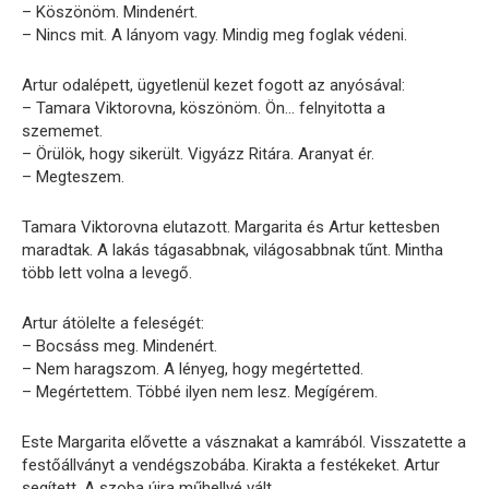
– Köszönöm. Mindenért.
– Nincs mit. A lányom vagy. Mindig meg foglak védeni.
Artur odalépett, ügyetlenül kezet fogott az anyósával:
– Tamara Viktorovna, köszönöm. Ön… felnyitotta a
szememet.
– Örülök, hogy sikerült. Vigyázz Ritára. Aranyat ér.
– Megteszem.
Tamara Viktorovna elutazott. Margarita és Artur kettesben
maradtak. A lakás tágasabbnak, világosabbnak tűnt. Mintha
több lett volna a levegő.
Artur átölelte a feleségét:
– Bocsáss meg. Mindenért.
– Nem haragszom. A lényeg, hogy megértetted.
– Megértettem. Többé ilyen nem lesz. Megígérem.
Este Margarita elővette a vásznakat a kamrából. Visszatette a
festőállványt a vendégszobába. Kirakta a festékeket. Artur
segített. A szoba újra műhellyé vált.