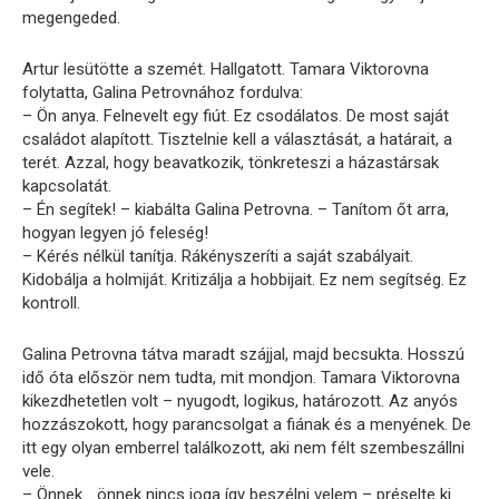
megengeded.
Artur lesütötte a szemét. Hallgatott. Tamara Viktorovna
folytatta, Galina Petrovnához fordulva:
– Ön anya. Felnevelt egy fiút. Ez csodálatos. De most saját
családot alapított. Tisztelnie kell a választását, a határait, a
terét. Azzal, hogy beavatkozik, tönkreteszi a házastársak
kapcsolatát.
– Én segítek! – kiabálta Galina Petrovna. – Tanítom őt arra,
hogyan legyen jó feleség!
– Kérés nélkül tanítja. Rákényszeríti a saját szabályait.
Kidobálja a holmiját. Kritizálja a hobbijait. Ez nem segítség. Ez
kontroll.
Galina Petrovna tátva maradt szájjal, majd becsukta. Hosszú
idő óta először nem tudta, mit mondjon. Tamara Viktorovna
kikezdhetetlen volt – nyugodt, logikus, határozott. Az anyós
hozzászokott, hogy parancsolgat a fiának és a menyének. De
itt egy olyan emberrel találkozott, aki nem félt szembeszállni
vele.
– Önnek… önnek nincs joga így beszélni velem – préselte ki