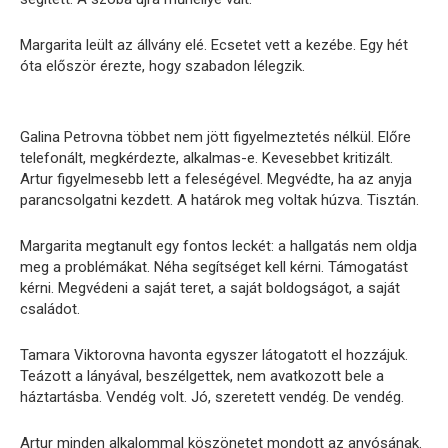
Margarita leült az állvány elé. Ecsetet vett a kezébe. Egy hét
óta először érezte, hogy szabadon lélegzik.
Galina Petrovna többet nem jött figyelmeztetés nélkül. Előre
telefonált, megkérdezte, alkalmas-e. Kevesebbet kritizált.
Artur figyelmesebb lett a feleségével. Megvédte, ha az anyja
parancsolgatni kezdett. A határok meg voltak húzva. Tisztán.
Margarita megtanult egy fontos leckét: a hallgatás nem oldja
meg a problémákat. Néha segítséget kell kérni. Támogatást
kérni. Megvédeni a saját teret, a saját boldogságot, a saját
családot.
Tamara Viktorovna havonta egyszer látogatott el hozzájuk.
Teázott a lányával, beszélgettek, nem avatkozott bele a
háztartásba. Vendég volt. Jó, szeretett vendég. De vendég.
Artur minden alkalommal köszönetet mondott az anyósának.