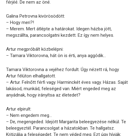
férjéé. De nem az öné.
Galina Petrovna kivörösödött:
– Hogy meri?!
– Merem. Mert átlépte a határokat. Idegen házba jött,
megszállta, parancsolgatni kezdett. Ez így nem helyes.
Artur megpróbált közbelépni:
– Tamara Viktorovna, hát ön is érti, anya aggódik…
Tamara Viktorovna a vejéhez fordult. Úgy nézett rá, hogy
Artur félúton elhallgatott.
– Artur. Felnőtt férfi vagy. Harminckét éves vagy. Házas. Saját
lakásod, munkád, feleséged van. Miért engeded meg az
anyádnak, hogy irányítsa az életedet?
Artur elpirult:
– Nem engedem meg…
– De, megengeded. Idejött Margarita beleegyezése nélkül. Te
beleegyeztél. Parancsolgat a házatokban. Te hallgatsz.
Kritizálja a feleségedet. Te nem véded meg. Ezt úgy hívják: