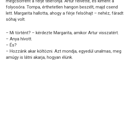
megcsörrent a férje telefonja. Artur felvette, és kiment a
folyosóra. Tompa, érthetetlen hangon beszélt, majd csend
lett. Margarita hallotta, ahogy a férje felsóhajt – nehéz, fáradt
sóhaj volt.
– Mi történt? – kérdezte Margarita, amikor Artur visszatért.
– Anya hívott.
– És?
– Hozzánk akar költözni. Azt mondja, egyedül unalmas, meg
amúgy is látni akarja, hogyan élünk.