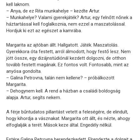
kell laknom.
– Anya, de ez Rita munkahelye – kezdte Artur.
– Munkahelye? Valami gyerekjáték? Artur, egy felnőtt nőnek a
háztartással kell foglalkoznia, nem ezzel a maszatolással.
Hordjuk ki ezt az egészet a kamrába.
Margarita az ajtóban állt. Hallgatott. Játék. Maszatolás.
Gyerekkora óta festett, arról álmodott, hogy festő lesz. Nem
jött össze, egy dizájnstúdiónál kezdett dolgozni, de otthon
tovább festett magának. Ez fontos volt. Fontosabb, mint az
anyósa gondolta.
– Galina Petrovna, talán nem kellene? – próbálkozott
Margarita.
– Dehogynem kell. A rend a házban a családi boldogság
alapja. Artur, segíts nekem.
A férje bűntudatos pillantást vetett a feleségére, de elindult,
hogy kihordja a vásznakat. Margarita ott állt, és nézte, ahogy
elfoglalják a terét. Mások keze által. Engedély nélkül.
Estére Galina Petrovna berendezkedett. Elrendezte a dolgait a