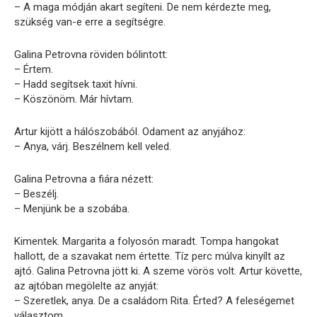
– A maga módján akart segíteni. De nem kérdezte meg,
szükség van-e erre a segítségre.
Galina Petrovna röviden bólintott:
– Értem.
– Hadd segítsek taxit hívni.
– Köszönöm. Már hívtam.
Artur kijött a hálószobából. Odament az anyjához:
– Anya, várj. Beszélnem kell veled.
Galina Petrovna a fiára nézett:
– Beszélj.
– Menjünk be a szobába.
Kimentek. Margarita a folyosón maradt. Tompa hangokat
hallott, de a szavakat nem értette. Tíz perc múlva kinyílt az
ajtó. Galina Petrovna jött ki. A szeme vörös volt. Artur követte,
az ajtóban megölelte az anyját:
– Szeretlek, anya. De a családom Rita. Érted? A feleségemet
választom.