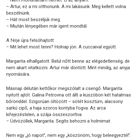
– Nem mondhattam nemet. Ő az anyám.
– Artur, ez a mi otthonunk. A mi lakásunk. Meg kellett volna
beszélnünk.
– Hát most beszéljük meg.
– Miután lényegében már igent mondtál.
A férje újra felsóhajtott:
– Mit lehet most tenni? Holnap jön. A cuccaival együtt.
Margarita elhallgatott. Belül nőtt benne az elégedetlenség, de
nem akart vitatkozni. Artur már döntött. Mint mindig, az anyja
nyomására.
Másnap délután kettőkor megszólalt a csengő. Margarita
nyitott ajtót. Galina Petrovna ott állt a küszöbön két hatalmas
bőrönddel. Szigorúan öltözött – sötét kosztüm, alacsony
sarkú cipő, a haja szoros kontyba fogva. Az arca
kifejezéstelen, a szája összeszorítva.
– Üdvözöllek, Margarita. Segíts behozni a holmimat.
Nem egy „jó napot”, nem egy „köszönöm, hogy beleegyeztél”.