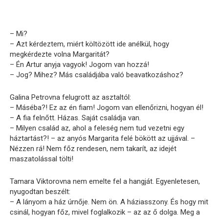
– Mi?
– Azt kérdeztem, miért költözött ide anélkül, hogy
megkérdezte volna Margaritát?
– Én Artur anyja vagyok! Jogom van hozzá!
– Jog? Mihez? Más családjába való beavatkozáshoz?
Galina Petrovna felugrott az asztaltól:
– Máséba?! Ez az én fiam! Jogom van ellenőrizni, hogyan él!
– A fia felnőtt. Házas. Saját családja van.
– Milyen család az, ahol a feleség nem tud vezetni egy
háztartást?! – az anyós Margarita felé bökött az ujjával. –
Nézzen rá! Nem főz rendesen, nem takarít, az idejét
maszatolással tölti!
Tamara Viktorovna nem emelte fel a hangját. Egyenletesen,
nyugodtan beszélt:
– A lányom a ház úrnője. Nem ön. A háziasszony. És hogy mit
csinál, hogyan főz, mivel foglalkozik – az az ő dolga. Meg a