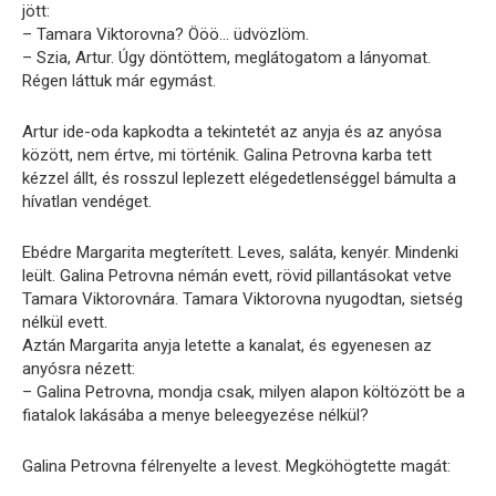
jött:
– Tamara Viktorovna? Ööö… üdvözlöm.
– Szia, Artur. Úgy döntöttem, meglátogatom a lányomat.
Régen láttuk már egymást.
Artur ide-oda kapkodta a tekintetét az anyja és az anyósa
között, nem értve, mi történik. Galina Petrovna karba tett
kézzel állt, és rosszul leplezett elégedetlenséggel bámulta a
hívatlan vendéget.
Ebédre Margarita megterített. Leves, saláta, kenyér. Mindenki
leült. Galina Petrovna némán evett, rövid pillantásokat vetve
Tamara Viktorovnára. Tamara Viktorovna nyugodtan, sietség
nélkül evett.
Aztán Margarita anyja letette a kanalat, és egyenesen az
anyósra nézett:
– Galina Petrovna, mondja csak, milyen alapon költözött be a
fiatalok lakásába a menye beleegyezése nélkül?
Galina Petrovna félrenyelte a levest. Megköhögtette magát: