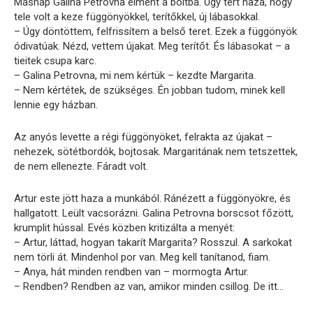
Másnap Galina Petrovna elment a boltba. Úgy tért haza, hogy
tele volt a keze függönyökkel, terítőkkel, új lábasokkal.
– Úgy döntöttem, felfrissítem a belső teret. Ezek a függönyök
ódivatúak. Nézd, vettem újakat. Meg terítőt. És lábasokat – a
tieitek csupa karc.
– Galina Petrovna, mi nem kértük – kezdte Margarita.
– Nem kértétek, de szükséges. Én jobban tudom, minek kell
lennie egy házban.
Az anyós levette a régi függönyöket, felrakta az újakat –
nehezek, sötétbordók, bojtosak. Margaritának nem tetszettek,
de nem ellenezte. Fáradt volt.
Artur este jött haza a munkából. Ránézett a függönyökre, és
hallgatott. Leült vacsorázni. Galina Petrovna borscsot főzött,
krumplit hússal. Evés közben kritizálta a menyét:
– Artur, láttad, hogyan takarít Margarita? Rosszul. A sarkokat
nem törli át. Mindenhol por van. Meg kell tanítanod, fiam.
– Anya, hát minden rendben van – mormogta Artur.
– Rendben? Rendben az van, amikor minden csillog. De itt…