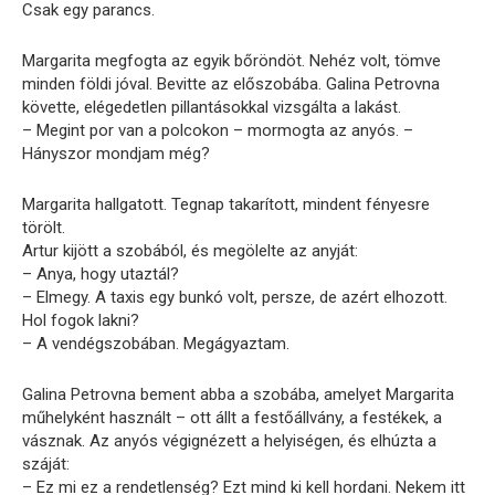
Csak egy parancs.
Margarita megfogta az egyik bőröndöt. Nehéz volt, tömve
minden földi jóval. Bevitte az előszobába. Galina Petrovna
követte, elégedetlen pillantásokkal vizsgálta a lakást.
– Megint por van a polcokon – mormogta az anyós. –
Hányszor mondjam még?
Margarita hallgatott. Tegnap takarított, mindent fényesre
törölt.
Artur kijött a szobából, és megölelte az anyját:
– Anya, hogy utaztál?
– Elmegy. A taxis egy bunkó volt, persze, de azért elhozott.
Hol fogok lakni?
– A vendégszobában. Megágyaztam.
Galina Petrovna bement abba a szobába, amelyet Margarita
műhelyként használt – ott állt a festőállvány, a festékek, a
vásznak. Az anyós végignézett a helyiségen, és elhúzta a
száját:
– Ez mi ez a rendetlenség? Ezt mind ki kell hordani. Nekem itt