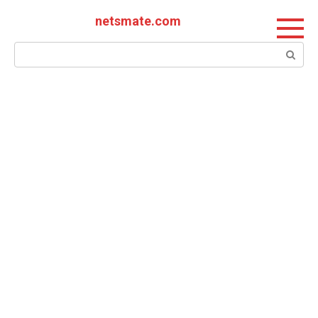
Перейти
netsmate.com
к
контенту
Поиск: