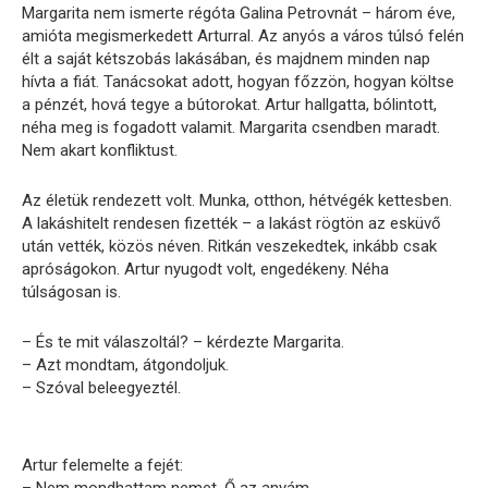
Margarita nem ismerte régóta Galina Petrovnát – három éve,
amióta megismerkedett Arturral. Az anyós a város túlsó felén
élt a saját kétszobás lakásában, és majdnem minden nap
hívta a fiát. Tanácsokat adott, hogyan főzzön, hogyan költse
a pénzét, hová tegye a bútorokat. Artur hallgatta, bólintott,
néha meg is fogadott valamit. Margarita csendben maradt.
Nem akart konfliktust.
Az életük rendezett volt. Munka, otthon, hétvégék kettesben.
A lakáshitelt rendesen fizették – a lakást rögtön az esküvő
után vették, közös néven. Ritkán veszekedtek, inkább csak
apróságokon. Artur nyugodt volt, engedékeny. Néha
túlságosan is.
– És te mit válaszoltál? – kérdezte Margarita.
– Azt mondtam, átgondoljuk.
– Szóval beleegyeztél.
Artur felemelte a fejét: