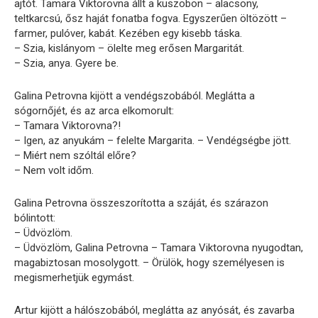
ajtót. Tamara Viktorovna állt a küszöbön – alacsony,
teltkarcsú, ősz haját fonatba fogva. Egyszerűen öltözött –
farmer, pulóver, kabát. Kezében egy kisebb táska.
– Szia, kislányom – ölelte meg erősen Margaritát.
– Szia, anya. Gyere be.
Galina Petrovna kijött a vendégszobából. Meglátta a
sógornőjét, és az arca elkomorult:
– Tamara Viktorovna?!
– Igen, az anyukám – felelte Margarita. – Vendégségbe jött.
– Miért nem szóltál előre?
– Nem volt időm.
Galina Petrovna összeszorította a száját, és szárazon
bólintott:
– Üdvözlöm.
– Üdvözlöm, Galina Petrovna – Tamara Viktorovna nyugodtan,
magabiztosan mosolygott. – Örülök, hogy személyesen is
megismerhetjük egymást.
Artur kijött a hálószobából, meglátta az anyósát, és zavarba