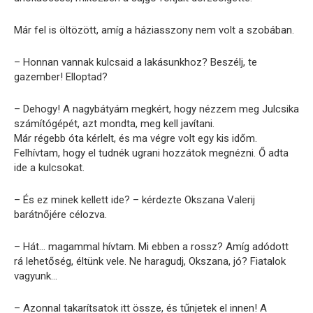
Már fel is öltözött, amíg a háziasszony nem volt a szobában.
– Honnan vannak kulcsaid a lakásunkhoz? Beszélj, te
gazember! Elloptad?
– Dehogy! A nagybátyám megkért, hogy nézzem meg Julcsika
számítógépét, azt mondta, meg kell javítani.
Már régebb óta kérlelt, és ma végre volt egy kis időm.
Felhívtam, hogy el tudnék ugrani hozzátok megnézni. Ő adta
ide a kulcsokat.
– És ez minek kellett ide? – kérdezte Okszana Valerij
barátnőjére célozva.
– Hát… magammal hívtam. Mi ebben a rossz? Amíg adódott
rá lehetőség, éltünk vele. Ne haragudj, Okszana, jó? Fiatalok
vagyunk…
– Azonnal takarítsatok itt össze, és tűnjetek el innen! A