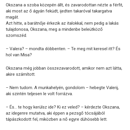
Okszana a szoba közepén állt, és zavarodottan nézte a férfit,
aki most az ő ágyán feküdt, ijedten takaróval takargatva
magát.
Azt hitte, a barátnője érkezik az italokkal, nem pedig a lakás
tulajdonosa, Okszana, meg a mindenbe beleütköző
szomszéd.
– Valera? – mondta döbbenten. – Te meg mit keresel itt? És
hol van Misa?
Okszana még jobban összezavarodott, amikor nem azt látta,
akire számított.
– Nem tudom. A munkahelyén, gondolom – hebegte Valerij,
aki szintén teljesen le volt forrázva.
– És… te hogy kerülsz ide? Ki ez veled? – kérdezte Okszana,
az idegenre mutatva, aki éppen a pezsgő tócsájából
tápászkodott fel, miközben a nő egyre dühösebb lett.