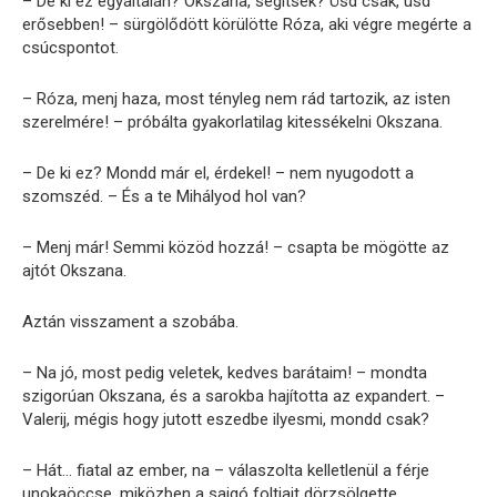
– De ki ez egyáltalán? Okszana, segítsek? Üsd csak, üsd
erősebben! – sürgölődött körülötte Róza, aki végre megérte a
csúcspontot.
– Róza, menj haza, most tényleg nem rád tartozik, az isten
szerelmére! – próbálta gyakorlatilag kitessékelni Okszana.
– De ki ez? Mondd már el, érdekel! – nem nyugodott a
szomszéd. – És a te Mihályod hol van?
– Menj már! Semmi közöd hozzá! – csapta be mögötte az
ajtót Okszana.
Aztán visszament a szobába.
– Na jó, most pedig veletek, kedves barátaim! – mondta
szigorúan Okszana, és a sarokba hajította az expandert. –
Valerij, mégis hogy jutott eszedbe ilyesmi, mondd csak?
– Hát… fiatal az ember, na – válaszolta kelletlenül a férje
unokaöccse, miközben a sajgó foltjait dörzsölgette.