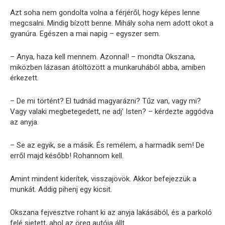
Azt soha nem gondolta volna a férjéről, hogy képes lenne
megcsalni. Mindig bízott benne. Mihály soha nem adott okot a
gyanúra. Egészen a mai napig – egyszer sem.
– Anya, haza kell mennem. Azonnal! – mondta Okszana,
miközben lázasan átöltözött a munkaruhából abba, amiben
érkezett.
– De mi történt? El tudnád magyarázni? Tűz van, vagy mi?
Vagy valaki megbetegedett, ne adj’ Isten? – kérdezte aggódva
az anyja.
– Se az egyik, se a másik. És remélem, a harmadik sem! De
erről majd később! Rohannom kell.
Amint mindent kiderítek, visszajövök. Akkor befejezzük a
munkát. Addig pihenj egy kicsit.
Okszana fejvesztve rohant ki az anyja lakásából, és a parkoló
felé sietett, ahol az öreg autója állt.