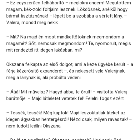
– Ez egyszerűen felháborító – meglökni engem! Megütöttem
magam, kék-zöld foltjaim lesznek. Lökdösnek, anélkül hogy
bármit tisztáznának! – lépett be a szobába a sértett lány. –
Valera, mondd meg nekik…
– Mit? Na majd én most mindkettőtöknek megmondom a
magamét! Sőt, nemcsak megmondom! Te, nyomorult, mégis
mit rendeztél itt idegen lakásban, mi?
Okszana felkapta az első dolgot, ami a keze ügyébe került – a
férje kézerősítő expanderét –, és nekiesett vele Valerijnak,
meg a lánynak is, aki próbálta védeni.
– Ááá! Mit művelsz? Hagyd abba, te őrült! – visította Valerij
barátnője. – Majd látleletet vetetek fel! Felelni fogsz ezért…
– Tessék, tessék! Még kaptok! Majd leszoktatlak titeket az
idegen ágyakban hentergésről! Nézd csak, milyen ravaszak! –
nem tudott leállni Okszana.