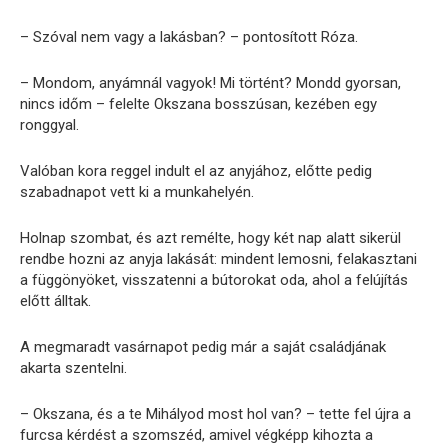
– Szóval nem vagy a lakásban? – pontosított Róza.
– Mondom, anyámnál vagyok! Mi történt? Mondd gyorsan,
nincs időm – felelte Okszana bosszúsan, kezében egy
ronggyal.
Valóban kora reggel indult el az anyjához, előtte pedig
szabadnapot vett ki a munkahelyén.
Holnap szombat, és azt remélte, hogy két nap alatt sikerül
rendbe hozni az anyja lakását: mindent lemosni, felakasztani
a függönyöket, visszatenni a bútorokat oda, ahol a felújítás
előtt álltak.
A megmaradt vasárnapot pedig már a saját családjának
akarta szentelni.
– Okszana, és a te Mihályod most hol van? – tette fel újra a
furcsa kérdést a szomszéd, amivel végképp kihozta a