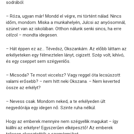
sodrából.
– Róza, ugyan már! Mondd el végre, mi történt nálad. Nincs
időm, mondom. Miska a munkahelyén, Julcsi az anyósomnál,
szünet van az iskolában. Otthon nálunk senki sincs, ha erre
célzol – mondta idegesen.
– Hát éppen ez az… Tévedsz, Okszankám. Az előbb láttam az
erkélyeteken egy félmeztelen lányt, cigizett. Szép volt, kihívó,
és egy cseppet sem szégyenlős.
– Micsoda? Te most viccelsz? Vagy reggel óta lecsúszott
valami erősebb? – nem hitt neki Okszana. – Nem keverted
össze az erkélyt?
– Nevess csak. Mondom neked, a te erkélyeden ült
negyedórája egy idegen nő. Szinte ruha nélkül.
Hogy az emberek mennyire nem szégyellik magukat – így
kiállni az erkélyre! Egyszerűen elképesztő! Az emberek
teljesen elvesztették a szemérmüket.