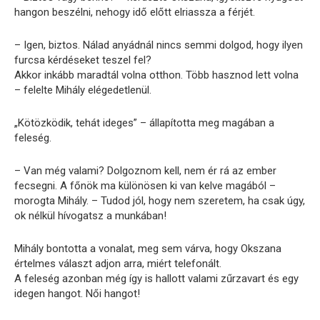
hangon beszélni, nehogy idő előtt elriassza a férjét.
– Igen, biztos. Nálad anyádnál nincs semmi dolgod, hogy ilyen
furcsa kérdéseket teszel fel?
Akkor inkább maradtál volna otthon. Több hasznod lett volna
– felelte Mihály elégedetlenül.
„Kötözködik, tehát ideges” – állapította meg magában a
feleség.
– Van még valami? Dolgoznom kell, nem ér rá az ember
fecsegni. A főnök ma különösen ki van kelve magából –
morogta Mihály. – Tudod jól, hogy nem szeretem, ha csak úgy,
ok nélkül hívogatsz a munkában!
Mihály bontotta a vonalat, meg sem várva, hogy Okszana
értelmes választ adjon arra, miért telefonált.
A feleség azonban még így is hallott valami zűrzavart és egy
idegen hangot. Női hangot!