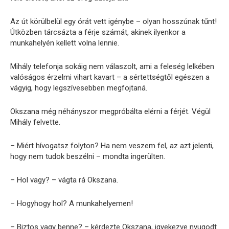
Az út körülbelül egy órát vett igénybe – olyan hosszúnak tűnt!
Útközben tárcsázta a férje számát, akinek ilyenkor a
munkahelyén kellett volna lennie.
Mihály telefonja sokáig nem válaszolt, ami a feleség lelkében
valóságos érzelmi vihart kavart – a sértettségtől egészen a
vágyig, hogy legszívesebben megfojtaná.
Okszana még néhányszor megpróbálta elérni a férjét. Végül
Mihály felvette.
– Miért hívogatsz folyton? Ha nem veszem fel, az azt jelenti,
hogy nem tudok beszélni – mondta ingerülten.
– Hol vagy? – vágta rá Okszana.
– Hogyhogy hol? A munkahelyemen!
– Biztos vagy benne? – kérdezte Okszana, igyekezve nyugodt