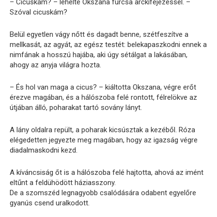
– Cicuskám? – lehelte Okszana furcsa arckifejezéssel. –
Szóval cicuskám?
Belül egyetlen vágy nőtt és dagadt benne, szétfeszítve a
mellkasát, az agyát, az egész testét: belekapaszkodni ennek a
nimfának a hosszú hajába, aki úgy sétálgat a lakásában,
ahogy az anyja világra hozta.
– És hol van maga a cicus? – kiáltotta Okszana, végre erőt
érezve magában, és a hálószoba felé rontott, félrelökve az
útjában álló, poharakat tartó sovány lányt.
A lány oldalra repült, a poharak kicsúsztak a kezéből. Róza
elégedetten jegyezte meg magában, hogy az igazság végre
diadalmaskodni kezd.
A kíváncsiság őt is a hálószoba felé hajtotta, ahová az imént
eltűnt a feldühödött háziasszony.
De a szomszéd legnagyobb csalódására odabent egyelőre
gyanús csend uralkodott.