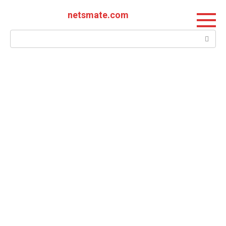
Перейти
netsmate.com
к
контенту
Поиск: