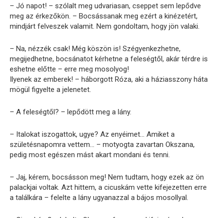
– Jó napot! – szólalt meg udvariasan, cseppet sem lepődve
meg az érkezőkön. – Bocsássanak meg ezért a kinézetért,
mindjárt felveszek valamit. Nem gondoltam, hogy jön valaki.
– Na, nézzék csak! Még köszön is! Szégyenkezhetne,
megijedhetne, bocsánatot kérhetne a feleségtől, akár térdre is
eshetne előtte – erre meg mosolyog!
Ilyenek az emberek! – háborgott Róza, aki a háziasszony háta
mögül figyelte a jelenetet.
– A feleségtől? – lepődött meg a lány.
– Italokat iszogattok, ugye? Az enyéimet… Amiket a
születésnapomra vettem… – motyogta zavartan Okszana,
pedig most egészen mást akart mondani és tenni.
– Jaj, kérem, bocsásson meg! Nem tudtam, hogy ezek az ön
palackjai voltak. Azt hittem, a cicuskám vette kifejezetten erre
a találkára – felelte a lány ugyanazzal a bájos mosollyal.