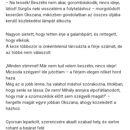
– Na tessék! Beszélni nem akar, gorombáskodik, nincs ideje,
látod! Sürgős neki visszatérni a folytatáshoz – morgolódott
keserűen Okszana, miközben gondolatban az összes útjába
kerülő közlekedési lámpát átkozta.
Nagyon sietett, hogy tetten érje a galambpárt, és rettegett,
hogy elkésik.
A keze többször is önkéntelenül tárcsázta a férje számát, de
az többé nem válaszolt.
„Minden stimmel! Már nem tud velem beszélni, nincs ideje!
Micsoda szégyen! Ide jutottam – a férjem idegen nőket hord
haza.
Még az is jobb lenne, ha valahol máshol szórakozna, titokban,
hogy senki se lássa. De nem! Mihály annyira elpofátlanodott,
hogy már a szomszédok előtt sem szégyelli magát!” –
hergelte magát egyre jobban Okszana, ahogy közeledett a
házhoz.
Gyorsan leparkolt, szerencsére akadt szabad hely, és sietve
rohant a bejárat felé.