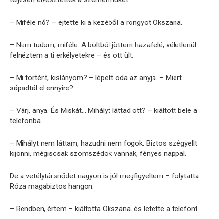
– Miféle nő? – ejtette ki a kezéből a rongyot Okszana.
– Nem tudom, miféle. A boltból jöttem hazafelé, véletlenül
felnéztem a ti erkélyetekre – és ott ült.
– Mi történt, kislányom? – lépett oda az anyja. – Miért
sápadtál el ennyire?
– Várj, anya. És Miskát… Mihályt láttad ott? – kiáltott bele a
telefonba.
– Mihályt nem láttam, hazudni nem fogok. Biztos szégyellt
kijönni, mégiscsak szomszédok vannak, fényes nappal.
De a vetélytársnődet nagyon is jól megfigyeltem – folytatta
Róza magabiztos hangon.
– Rendben, értem – kiáltotta Okszana, és letette a telefont.