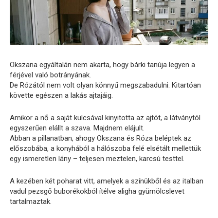
Okszana egyáltalán nem akarta, hogy bárki tanúja legyen a
férjével való botrányának.
De Rózától nem volt olyan könnyű megszabadulni. Kitartóan
követte egészen a lakás ajtajáig.
Amikor a nő a saját kulcsával kinyitotta az ajtót, a látványtól
egyszerűen elállt a szava. Majdnem elájult.
Abban a pillanatban, ahogy Okszana és Róza beléptek az
előszobába, a konyhából a hálószoba felé elsétált mellettük
egy ismeretlen lány – teljesen meztelen, karcsú testtel.
A kezében két poharat vitt, amelyek a színükből és az italban
vadul pezsgő buborékokból ítélve aligha gyümölcslevet
tartalmaztak.