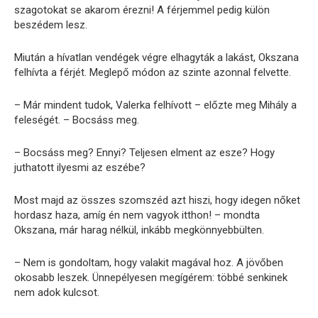
szagotokat se akarom érezni! A férjemmel pedig külön
beszédem lesz.
Miután a hívatlan vendégek végre elhagyták a lakást, Okszana
felhívta a férjét. Meglepő módon az szinte azonnal felvette.
– Már mindent tudok, Valerka felhívott – előzte meg Mihály a
feleségét. – Bocsáss meg.
– Bocsáss meg? Ennyi? Teljesen elment az esze? Hogy
juthatott ilyesmi az eszébe?
Most majd az összes szomszéd azt hiszi, hogy idegen nőket
hordasz haza, amíg én nem vagyok itthon! – mondta
Okszana, már harag nélkül, inkább megkönnyebbülten.
– Nem is gondoltam, hogy valakit magával hoz. A jövőben
okosabb leszek. Ünnepélyesen megígérem: többé senkinek
nem adok kulcsot.