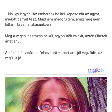
– Na, így legyen! Az embernek be kell kapcsolnia az agyát,
mielőtt bármit tesz. Majdnem megőrültem, amíg meg nem
láttam, ki van a lakásunkban.
Még a végén, tisztázás nélkül, agyonütök valakit, aztán ülhetek
ártatlanul.
A házaspár vidáman felnevetett – mert ami jól végződik, az
végül is jó.