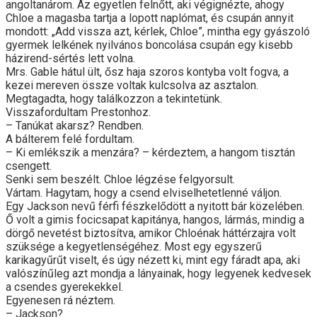
angoltanárom. Az egyetlen felnőtt, aki végignézte, ahogy
Chloe a magasba tartja a lopott naplómat, és csupán annyit
mondott: „Add vissza azt, kérlek, Chloe”, mintha egy gyászoló
gyermek lelkének nyilvános boncolása csupán egy kisebb
házirend-sértés lett volna.
Mrs. Gable hátul ült, ősz haja szoros kontyba volt fogva, a
kezei mereven össze voltak kulcsolva az asztalon.
Megtagadta, hogy találkozzon a tekintetünk.
Visszafordultam Prestonhoz.
– Tanúkat akarsz? Rendben.
A bálterem felé fordultam.
– Ki emlékszik a menzára? – kérdeztem, a hangom tisztán
csengett.
Senki sem beszélt. Chloe légzése felgyorsult.
Vártam. Hagytam, hogy a csend elviselhetetlenné váljon.
Egy Jackson nevű férfi fészkelődött a nyitott bár közelében.
Ő volt a gimis focicsapat kapitánya, hangos, lármás, mindig a
dörgő nevetést biztosítva, amikor Chloénak háttérzajra volt
szüksége a kegyetlenségéhez. Most egy egyszerű
karikagyűrűt viselt, és úgy nézett ki, mint egy fáradt apa, aki
valószínűleg azt mondja a lányainak, hogy legyenek kedvesek
a csendes gyerekekkel.
Egyenesen rá néztem.
– Jackson?