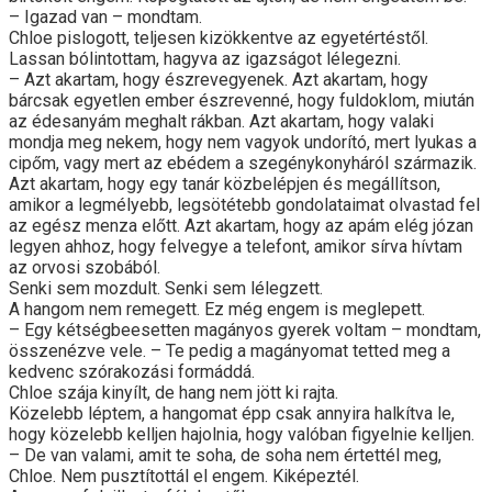
– Igazad van – mondtam.
Chloe pislogott, teljesen kizökkentve az egyetértéstől.
Lassan bólintottam, hagyva az igazságot lélegezni.
– Azt akartam, hogy észrevegyenek. Azt akartam, hogy
bárcsak egyetlen ember észrevenné, hogy fuldoklom, miután
az édesanyám meghalt rákban. Azt akartam, hogy valaki
mondja meg nekem, hogy nem vagyok undorító, mert lyukas a
cipőm, vagy mert az ebédem a szegénykonyháról származik.
Azt akartam, hogy egy tanár közbelépjen és megállítson,
amikor a legmélyebb, legsötétebb gondolataimat olvastad fel
az egész menza előtt. Azt akartam, hogy az apám elég józan
legyen ahhoz, hogy felvegye a telefont, amikor sírva hívtam
az orvosi szobából.
Senki sem mozdult. Senki sem lélegzett.
A hangom nem remegett. Ez még engem is meglepett.
– Egy kétségbeesetten magányos gyerek voltam – mondtam,
összenézve vele. – Te pedig a magányomat tetted meg a
kedvenc szórakozási formáddá.
Chloe szája kinyílt, de hang nem jött ki rajta.
Közelebb léptem, a hangomat épp csak annyira halkítva le,
hogy közelebb kelljen hajolnia, hogy valóban figyelnie kelljen.
– De van valami, amit te soha, de soha nem értettél meg,
Chloe. Nem pusztítottál el engem. Kiképeztél.