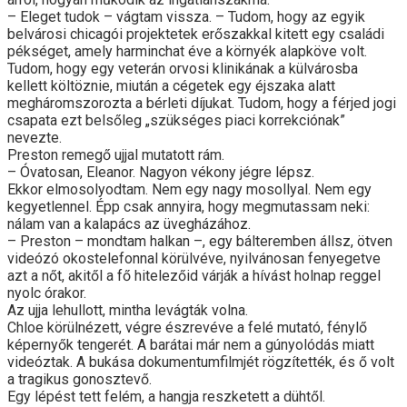
– Eleget tudok – vágtam vissza. – Tudom, hogy az egyik
belvárosi chicagói projektetek erőszakkal kitett egy családi
pékséget, amely harminchat éve a környék alapköve volt.
Tudom, hogy egy veterán orvosi klinikának a külvárosba
kellett költöznie, miután a cégetek egy éjszaka alatt
megháromszorozta a bérleti díjukat. Tudom, hogy a férjed jogi
csapata ezt belsőleg „szükséges piaci korrekciónak”
nevezte.
Preston remegő ujjal mutatott rám.
– Óvatosan, Eleanor. Nagyon vékony jégre lépsz.
Ekkor elmosolyodtam. Nem egy nagy mosollyal. Nem egy
kegyetlennel. Épp csak annyira, hogy megmutassam neki:
nálam van a kalapács az üvegházához.
– Preston – mondtam halkan –, egy bálteremben állsz, ötven
videózó okostelefonnal körülvéve, nyilvánosan fenyegetve
azt a nőt, akitől a fő hitelezőid várják a hívást holnap reggel
nyolc órakor.
Az ujja lehullott, mintha levágták volna.
Chloe körülnézett, végre észrevéve a felé mutató, fénylő
képernyők tengerét. A barátai már nem a gúnyolódás miatt
videóztak. A bukása dokumentumfilmjét rögzítették, és ő volt
a tragikus gonosztevő.
Egy lépést tett felém, a hangja reszketett a dühtől.