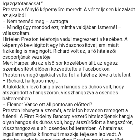
Igazgatótanácsát.”
Preston a fénylő képernyőre meredt. A vér teljesen kiszaladt
az ajkaiból.
– Nem tennéd meg – suttogta.
– Mindig úgy mondod ezt, mintha valójában ismernél –
válaszoltam.
Hirtelen Preston telefonja vadul megrezrent a kezében. A
képernyő bevilágított egy hívóazonosítóval, ami miatt
fizikailag is megingott. Richard volt az, a fő hitelezői
csoportjának vezetője.
Mert Harper, aki az első sor közelében állt, az egész
szembesítést élőben közvetítette a Facebookon.
Preston remegő ujjakkal vette fel, a füléhez téve a telefont.
– Richard, hallgass meg…
A túloldalon lévő hang olyan hangos és dühös volt, hogy
átszűrődött a hangszórón, visszhangozva a csendes
bálteremben.
– Eleanor Vance ott áll pontosan előtted?
Preston lehunyta a szemét, a telefon hevesen remegett a
fülénél. A First Fidelity Bancorp vezető hitelezőjének hangja
olyan hangos és dühös volt, hogy átszűrődött a hangszórón,
visszhangozva a síri csendes bálteremben. A hatalmas
ingatlanmágnás kifinomult maszkja teljesen leolvadt. A