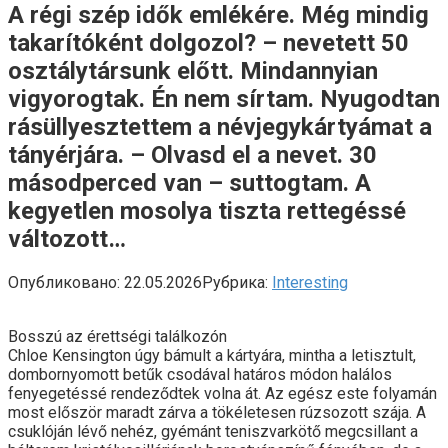
A régi szép idők emlékére. Még mindig
takarítóként dolgozol? – nevetett 50
osztálytársunk előtt. Mindannyian
vigyorogtak. Én nem sírtam. Nyugodtan
rásüllyesztettem a névjegykártyámat a
tányérjára. – Olvasd el a nevet. 30
másodperced van – suttogtam. A
kegyetlen mosolya tiszta rettegéssé
változott…
Опубликовано:
22.05.2026
Рубрика:
Interesting
Bosszú az érettségi találkozón
Chloe Kensington úgy bámult a kártyára, mintha a letisztult,
dombornyomott betűk csodával határos módon halálos
fenyegetéssé rendeződtek volna át. Az egész este folyamán
most először maradt zárva a tökéletesen rúzsozott szája. A
csuklóján lévő nehéz, gyémánt teniszvarkötő megcsillant a