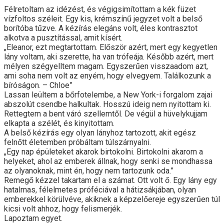
Félretoltam az idézést, és végigsimítottam a kék füzet
vízfoltos széleit. Egy kis, krémszínű jegyzet volt a belső
borítóba tűzve. A kézírás elegáns volt, éles kontrasztot
alkotva a pusztítással, amit kísért.
„Eleanor, ezt megtartottam. Először azért, mert egy kegyetlen
lány voltam, aki szerette, ha van trófeája. Később azért, mert
mélyen szégyelltem magam. Egyszerűen visszaadom azt,
ami soha nem volt az enyém, hogy elvegyem. Találkozunk a
bíróságon. – Chloe”
Lassan leültem a bőrfotelembe, a New York-i forgalom zajai
abszolút csendbe halkultak. Hosszú ideig nem nyitottam ki.
Rettegtem a bent váró szellemtől. De végül a hüvelykujjam
elkapta a szélét, és kinyitottam.
A belső kézírás egy olyan lányhoz tartozott, akit egész
felnőtt életemben próbáltam túlszárnyalni.
„Egy nap épületeket akarok birtokolni. Birtokolni akarom a
helyeket, ahol az emberek állnak, hogy senki se mondhassa
az olyanoknak, mint én, hogy nem tartozunk oda.”
Remegő kézzel takartam el a számat. Ott volt ő. Egy lány egy
hatalmas, félelmetes próféciával a hátizsákjában, olyan
emberekkel körülvéve, akiknek a képzelőereje egyszerűen túl
kicsi volt ahhoz, hogy felismerjék.
Lapoztam egyet.