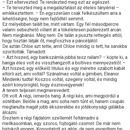
– Ezt eltervezted. Te rendezted meg ezt az egészet.
– Te tervezted meg a megaláztatást az ételes tányérral –
emlékeztettem. – Én egyszerűen csak felkészültem arra a
lehetőségre, hogy nem fejlődtél semmit.
Ez mélyebben talált be, mint vártam. Egy fél másodpercre
valami sebezhető villant át a tökéletesen púderezett arcán.
Nem megbánás. Még nem. De talán a puszta rettegés attól,
hogy tisztán látják őt, megfosztva a páncéljától.
De aztán Chloe azt tette, amit Chloe mindig is tett, ha sarokba
szorították. Támadott.
– Azt hiszed, egy bankszámla jobbá tesz nálam? – köpte ki, a
hangja éles volt és visszhangzott a boltíves mennyezetről. –
Azt hiszed, egy előkelő titulus és egy méretre szabott kabát
eltörli azt, ami voltál? Szánalmas voltál a gimiben, Eleanor.
Mindenki tudta! Koszos voltál, szegény voltál, és mindig
azért könyörögtél, hogy észrevegyenek!
A terem teljesen megmerevedett.
Ott volt. A régi, ismerős hang. A régi kés, ami megpördül a
sötétben. Belőle a mag, ami soha nem tűnt el, hanem csupán
megtanulta magát jobb ékszerekbe és jótékonysági gálákba
álcázni.
Éreztem a régi fájdalom szellemét feltámadni a
mellkasomban, egy szoros, fojtogató csomót. De már nem
birtokolt engem. Kopogtatott az ajtón, de nem engedtem be.