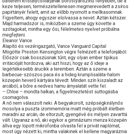
bálterem kristálycsillárjának borostyánszínű fényében, de a
keze teljesen, természetellenesen megmerevedett a zsíros
papírtányér felett, amit az előbb nyomott a mellkasomnak.
Figyeltem, ahogy egyszer elolvassa a nevet. Aztán kétszer.
Majd harmadszor is, miközben a szeme úgy követte a
szótagokat, mintha egy ősi, félelmetes nyelvet próbálna
megfejteni.
Eleanor Vance
Alapító és vezérigazgató, Vance Vanguard Capital
Mögötte Preston Kensington végre felnézett a telefonjából.
Először csak bosszúsnak tűnt, egy olyan ember tipikus
irritációját hordozva, aki azt hiszi, hogy az ő ideje a
legértékesebb árucikk a teremben. Aztán a szeme a
barbecue-szószos paca és a hideg krumplisaláta-halom
közepén heverő kártyára tévedt. Minden szín kiszaladt az
arcából, a bőre a nedves hamu árnyalatát vette fel.
– Chloe – mondta halkan, a figyelmeztetést suttogásba
csomagolva.
A nő nem válaszolt neki. A begyakorolt, szépségkirálynős
mosolya a puszta izommemória miatt még próbált életben
maradni az arcán, de eltorzult, gyengévé és mélyen zavarttá
vált. Ugyanaz a nő, aki egykor a gimnáziumi menza közepén
állva egy lopott mikrofonba olvasta fel a privát naplómat,
most úgy nézett ki, mintha valakinek el kellene magyaráznia