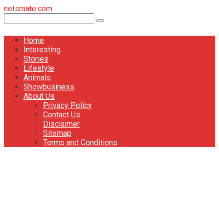
Перейти
netsmate.com
к
Поиск:
контенту
Home
Interesting
Stories
Lifestyle
Animals
Showbusiness
About Us
Privacy Policy
Contact Us
Disclaimer
Sitemap
Terms and Conditions