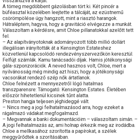
visszahúzva a karját.
A tömeg megdöbbent gázolásban tört ki. Két pincér a
büféasztal közelében leejtette a tálcáját, az ezüstnemű
csörömpölése úgy hangzott, mint a riasztó harangok.
Hátraléptem, hagyva, hogy a gravitáció elvégezze a munkát.
Válaszoltam a kérdésre, amit Chloe pillanatokkal azelőtt tett
fel.
– Az alapítványotoknak adományozott több millió dollárt
illegálisan irányították át a Kensington Estateshez
közvetlenül kapcsolódó rendezvényszervezőkön keresztül.
Felfújt számlák. Kamu tanácsadói díjak. Hamis jótékonysági
gála-szponzorációk. A neved hasznos volt, Chloe, mert a
nyilvánosság még mindig azt hiszi, hogy a jótékonysági
vacsorákat rendező szép nők ártatlanok.
Chloe felnézett a mennyezetről lógó hatalmas
transzparensre: Támogató: Kensington Estates. Életében
először hihetetlenül kicsinek tűnt alatta.
Preston hangja teljesen jéghideggé vált.
– Nincs meg a jogi felhatalmazásod arra, hogy ezeket a
rágalmazó vádakat megfogalmazd.
– Megvannak a banki dokumentációim – válaszoltam simán. –
A jogi felhatalmazás az, ami holnap érkezik meg az irodádba.
Chloe a mellkasához szorította a papírokat, a szélek
meggyűrődtek a szorításában.