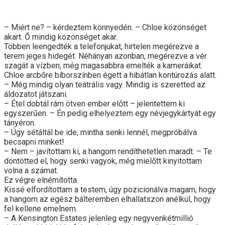
– Miért ne? – kérdeztem könnyedén. – Chloe közönséget
akart. Ő mindig közönséget akar.
Többen leengedték a telefonjukat, hirtelen megérezve a
terem jeges hidegét. Néhányan azonban, megérezve a vér
szagát a vízben, még magasabbra emelték a kameráikat.
Chloe arcbőre bíborszínben égett a hibátlan kontúrozás alatt.
– Még mindig olyan teátrális vagy. Mindig is szeretted az
áldozatot játszani.
– Étel dobtál rám ötven ember előtt – jelentettem ki
egyszerűen. – Én pedig elhelyeztem egy névjegykártyát egy
tányéron.
– Úgy sétáltál be ide, mintha senki lennél, megpróbálva
becsapni minket!
– Nem – javítottam ki, a hangom rendíthetetlen maradt. – Te
döntötted el, hogy senki vagyok, még mielőtt kinyitottam
volna a számat.
Ez végre elnémította.
Kissé elfordítottam a testem, úgy pozicionálva magam, hogy
a hangom az egész bálteremben elhallatszon anélkül, hogy
fel kellene emelnem.
– A Kensington Estates jelenleg egy negyvenkétmillió