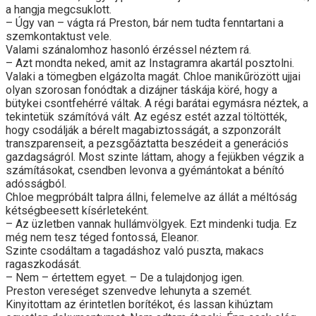
a hangja megcsuklott.
– Úgy van – vágta rá Preston, bár nem tudta fenntartani a
szemkontaktust vele.
Valami szánalomhoz hasonló érzéssel néztem rá.
– Azt mondta neked, amit az Instagramra akartál posztolni.
Valaki a tömegben elgázolta magát. Chloe manikűrözött ujjai
olyan szorosan fonódtak a dizájner táskája köré, hogy a
bütykei csontfehérré váltak. A régi barátai egymásra néztek, a
tekintetük számítóvá vált. Az egész estét azzal töltötték,
hogy csodálják a bérelt magabiztosságát, a szponzorált
transzparenseit, a pezsgőáztatta beszédeit a generációs
gazdagságról. Most szinte láttam, ahogy a fejükben végzik a
számításokat, csendben levonva a gyémántokat a bénító
adósságból.
Chloe megpróbált talpra állni, felemelve az állát a méltóság
kétségbeesett kísérleteként.
– Az üzletben vannak hullámvölgyek. Ezt mindenki tudja. Ez
még nem tesz téged fontossá, Eleanor.
Szinte csodáltam a tagadáshoz való puszta, makacs
ragaszkodását.
– Nem – értettem egyet. – De a tulajdonjog igen.
Preston vereséget szenvedve lehunyta a szemét.
Kinyitottam az érintetlen borítékot, és lassan kihúztam