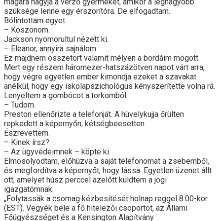
magára hagyja a vérző gyermeket, amikor a legnagyobb
szüksége lenne egy érszorítóra. De elfogadtam.
Bólintottam egyet.
– Köszönöm.
Jackson nyomorultul nézett ki.
– Eleanor, annyira sajnálom.
Ez majdnem összetört valamit mélyen a bordáim mögött.
Mert egy részem háromezer-hatszázötven napot várt arra,
hogy végre egyetlen ember kimondja ezeket a szavakat
anélkül, hogy egy iskolapszichológus kényszerítette volna rá.
Lenyeltem a gombócot a torkomból.
– Tudom.
Preston ellenőrizte a telefonját. A hüvelykujja őrülten
repkedett a képernyőn, kétségbeesetten.
Észrevettem.
– Kinek írsz?
– Az ügyvédeimnek – köpte ki.
Elmosolyodtam, előhúzva a saját telefonomat a zsebemből,
és megfordítva a képernyőt, hogy lássa. Egyetlen üzenet állt
ott, amelyet húsz perccel azelőtt küldtem a jogi
igazgatómnak:
„Folytassák a csomag kézbesítését holnap reggel 8:00-kor
(EST). Vegyék bele a fő hitelezői csoportot, az Állami
Főügyészséget és a Kensington Alapítvány