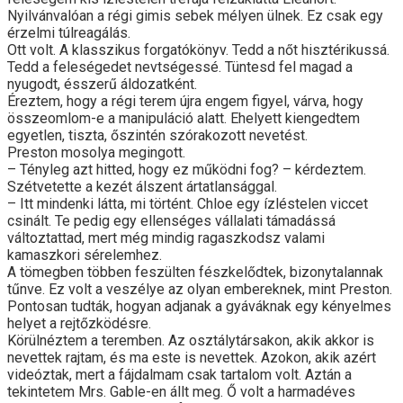
Nyilvánvalóan a régi gimis sebek mélyen ülnek. Ez csak egy
érzelmi túlreagálás.
Ott volt. A klasszikus forgatókönyv. Tedd a nőt hisztérikussá.
Tedd a feleségedet nevtségessé. Tüntesd fel magad a
nyugodt, ésszerű áldozatként.
Éreztem, hogy a régi terem újra engem figyel, várva, hogy
összeomlom-e a manipuláció alatt. Ehelyett kiengedtem
egyetlen, tiszta, őszintén szórakozott nevetést.
Preston mosolya megingott.
– Tényleg azt hitted, hogy ez működni fog? – kérdeztem.
Szétvetette a kezét álszent ártatlansággal.
– Itt mindenki látta, mi történt. Chloe egy ízléstelen viccet
csinált. Te pedig egy ellenséges vállalati támadássá
változtattad, mert még mindig ragaszkodsz valami
kamaszkori sérelemhez.
A tömegben többen feszülten fészkelődtek, bizonytalannak
tűnve. Ez volt a veszélye az olyan embereknek, mint Preston.
Pontosan tudták, hogyan adjanak a gyáváknak egy kényelmes
helyet a rejtőzködésre.
Körülnéztem a teremben. Az osztálytársakon, akik akkor is
nevettek rajtam, és ma este is nevettek. Azokon, akik azért
videóztak, mert a fájdalmam csak tartalom volt. Aztán a
tekintetem Mrs. Gable-en állt meg. Ő volt a harmadéves