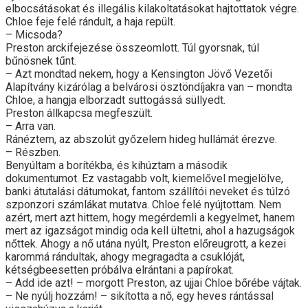
elbocsátásokat és illegális kilakoltatásokat hajtottatok végre.
Chloe feje felé rándult, a haja repült.
– Micsoda?
Preston arckifejezése összeomlott. Túl gyorsnak, túl
bűnösnek tűnt.
– Azt mondtad nekem, hogy a Kensington Jövő Vezetői
Alapítvány kizárólag a belvárosi ösztöndíjakra van – mondta
Chloe, a hangja elborzadt suttogássá süllyedt.
Preston állkapcsa megfeszült.
– Arra van.
Ránéztem, az abszolút győzelem hideg hullámát érezve.
– Részben.
Benyúltam a borítékba, és kihúztam a második
dokumentumot. Ez vastagabb volt, kiemelővel megjelölve,
banki átutalási dátumokat, fantom szállítói neveket és túlzó
szponzori számlákat mutatva. Chloe felé nyújtottam. Nem
azért, mert azt hittem, hogy megérdemli a kegyelmet, hanem
mert az igazságot mindig oda kell ültetni, ahol a hazugságok
nőttek. Ahogy a nő utána nyúlt, Preston előreugrott, a kezei
karommá rándultak, ahogy megragadta a csuklóját,
kétségbeesetten próbálva elrántani a papírokat.
– Add ide azt! – morgott Preston, az ujjai Chloe bőrébe vájtak.
– Ne nyúlj hozzám! – sikította a nő, egy heves rántással