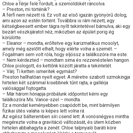
Chloe a férje felé fordult, a szemöldökét ráncolva.
– Preston, mi történik?
A férfi nem nézett rá. Ez volt az első igazán gyönyörű dolog,
ami azon az estén történt. Továbbra is rám nézett, egy
kétségbeesett ember tágra nyílt tekintetével bámulva, aki egy
bezárt vészkijáratot néz, miközben az épület porig ég
körülötte.
– Eleanor – mondta, erőltetve egy karizmatikus mosolyt,
amely még azelőtt elhalt, hogy elérte volna a szemét. –
Fogalmam sem volt róla, hogy eljössz a találkozóra ma este.
– Nem kérdezted – mondtam sima és rezzenéstelen hangon.
Chloe pislogott, és kettőnk között járatta a tekintetét.
– Várj. Ti ketten ismeritek egymást?
Preston hallhatóan nyelt egyet. A méretre szabott szmokingja
hirtelen két számmal kisebbnek tűnt rajta, a gallérja
valósággal fojtogatta.
– Már három hónapja próbálunk időpontot kérni egy
találkozóra Ms. Vance-szel – mondta.
Ez a mondat keményebben csapódott be, mint bármilyen
fizikai ütés valaha is képes lett volna rá.
Az egész bálteremben síri csend lett. A vonósnégyes mintha
megérezte volna a gravitáció változását, és ütem közben
hirtelen abbahagyta a zenét. Chloe talpnyaló baráti köre