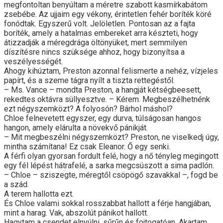
megfontoltan benyúltam a méretre szabott kasmírkabátom
zsebébe. Az ujjaim egy vékony, érintetlen fehér boríték köré
fonódtak. Egyszerű volt. Jelöletlen. Pontosan az a fajta
boríték, amely a hatalmas embereket arra készteti, hogy
átizzadják a méregdrága öltönyüket, mert semmilyen
díszítésre nincs szüksége ahhoz, hogy bizonyítsa a
veszélyességét.
Ahogy kihúztam, Preston azonnal felismerte a nehéz, vízjeles
papírt, és a szeme tágra nyílt a tiszta rettegéstől.
– Ms. Vance – mondta Preston, a hangját kétségbeesett,
rekedtes oktávra süllyesztve. – Kérem. Megbeszélhetnénk
ezt négyszemközt? A folyosón? Bárhol máshol?
Chloe felnevetett egyszer, egy durva, túlságosan hangos
hangon, amely elárulta a növekvő pánikját.
– Mit megbeszélni négyszemközt? Preston, ne viselkedj úgy,
mintha számítana! Ez csak Eleanor. Ő egy senki.
A férfi olyan gyorsan fordult felé, hogy a nő tényleg megingott
egy fél lépést hátrafelé, a sarka megcsúszott a sima padlón.
– Chloe – sziszegte, méregtől csöpögő szavakkal –, fogd be
a szád.
A terem hallotta ezt.
És Chloe valami sokkal rosszabbat hallott a férje hangjában,
mint a harag. Vak, abszolút pánikot hallott.
Hagytam a csendet elnyúlni, sűrűn és fojtogatóan. Akartam,