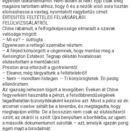
egyetlen dokumentumot. Nem adtam át neki. Épp csak elég
magasra tartottam ahhoz, hogy ő és a nézők első sora tisztán
elolvashassa a vastag, nyomtatott nagybetűs címet:
ÉRTESÍTÉS FELTÉTELES FELVÁSÁRLÁSI
FELÜLVIZSGÁLATRÓL
Chloe rábámult, a felfogóképessége elmaradt a szavak
valósága mögött.
– Mi ez? – suttogta.
Egyenesen a rettegő szemébe néztem.
– A férjed könyörgött a cégemnek, hogy mentse meg a
Kensington Estatest. Tegnap délután hivatalosan
elutasítottam a mentőakciót.
Preston arca eltorzult a gyötrelemtől.
– Eleanor, még tárgyaltunk a feltételekről!
– Nem – mondtam hidegen. – Ti könyörögtetek. Én pedig
ellenőriztem.
Az igazság nehezen lógott a levegőben. Éveken át Chloe
fegyverként használta a pénzt, a felsőbbrendűségének
tagadhatatlan bizonyítékaként kezelve azt. Most a pénz az én
arcomat viselve sétált be a terembe, és megtagadta, hogy
meghajoljon előtte. De a bosszúm nem csak az elutasításról
szólt; az okáról is szólt. Újra benyúltam a borítékba, az ujjaim
a második dokumentumot súrolták – azt, amelyik igazán porig
égeti majd a birodalmát.