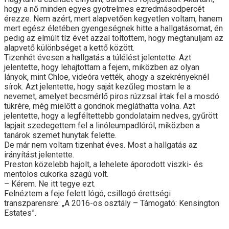
hogy a nő minden egyes gyötrelmes ezredmásodpercét
érezze. Nem azért, mert alapvetően kegyetlen voltam, hanem
mert egész életében gyengeségnek hitte a hallgatásomat, én
pedig az elmúlt tíz évet azzal töltöttem, hogy megtanuljam az
alapvető különbséget a kettő között.
Tizenhét évesen a hallgatás a túlélést jelentette. Azt
jelentette, hogy lehajtottam a fejem, miközben az olyan
lányok, mint Chloe, videóra vették, ahogy a szekrényeknél
sírok. Azt jelentette, hogy saját kezűleg mostam le a
nevemet, amelyet becsmérlő piros rúzzsal írtak fel a mosdó
tükrére, még mielőtt a gondnok megláthatta volna. Azt
jelentette, hogy a legféltettebb gondolataim nedves, gyűrött
lapjait szedegettem fel a linóleumpadlóról, miközben a
tanárok szemet hunytak felette.
De már nem voltam tizenhat éves. Most a hallgatás az
irányítást jelentette.
Preston közelebb hajolt, a lehelete áporodott viszki- és
mentolos cukorka szagú volt.
– Kérem. Ne itt tegye ezt.
Felnéztem a feje felett lógó, csillogó érettségi
transzparensre: „A 2016-os osztály – Támogató: Kensington
Estates”.