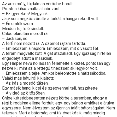
Az arca mély, fájdalmas vörösbe borult.
Preston kihasználta a habozást.
– Ez gyerekes! Megyünk.
Jackson megköszörülte a torkát, a hangja rekedt volt.
– Én emlékszem.
Minden fej felé rándult.
Chloe elárultan meredt rá.
– Jackson, ne.
A férfi nem nézett rá. A szemét rajtam tartotta.
– Emlékszem a naplóra. Emlékszem, mit olvasott fel.
A terem megváltozott. A gát átszakadt. Egy igazság hirtelen
engedélyt adott a másiknak.
Egy Harper nevű nő lassan felemelte a kezét, pontosan úgy
nézve ki, mint az a rettegő tinédzser, aki egykor volt.
– Emlékszem a tejre. Amikor beleöntötte a hátizsákodba.
Valaki más hátulról kikiáltott:
– Az írás a mosdó tükrén.
Egy másik hang, kicsi és szégyennel teli, hozzátette:
– A videó az öltözőben.
Chloe kétségbeesetten nézett körbe a teremben, ahogy a
régi birodalma ellene fordult, egy-egy bűnös emléket elárulva
egyszerre. Nem élveztem az újonnan talált bátorságukat. Nem
teljesen. Mert a bátorság, ami tíz évet késik, még mindig