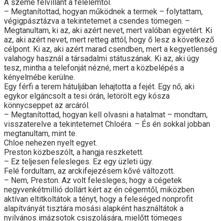
A szeme felvillant a félelemtől.
– Megtanítottad, hogyan működnek a termek – folytattam,
végigpásztázva a tekintetemet a csendes tömegen. –
Megtanultam, ki az, aki azért nevet, mert valóban egyetért. Ki
az, aki azért nevet, mert retteg attól, hogy ő lesz a következő
célpont. Ki az, aki azért marad csendben, mert a kegyetlenség
valahogy használ a társadalmi státuszának. Ki az, aki úgy
tesz, mintha a telefonját nézné, mert a közbelépés a
kényelmébe kerülne.
Egy férfi a terem hátuljában lehajtotta a fejét. Egy nő, aki
egykor elgáncsolt a tesi órán, letörölt egy kósza
könnycseppet az arcáról.
– Megtanítottad, hogyan kell olvasni a hatalmat – mondtam,
visszaterelve a tekintetemet Chloéra. – És én sokkal jobban
megtanultam, mint te.
Chloe nehezen nyelt egyet.
Preston közbeszólt, a hangja reszketett.
– Ez teljesen felesleges. Ez egy üzleti ügy.
Felé fordultam, az arckifejezésem kővé változott.
– Nem, Preston. Az volt felesleges, hogy a cégetek
negyvenkétmillió dollárt kért az én cégemtől, miközben
aktívan eltitkoltátok a tényt, hogy a feleséged nonprofit
alapítványát tisztára mosási alapként használtátok a
nyilvános imázsotok csiszolására, mielőtt tömeges