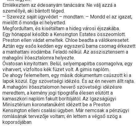
Emlékeztem az édesanyám tanácsára: Ne válj azzá a
személlyé, aki bántott téged.
– Szerezz saját ügyvédet – mondtam. – Mondd el az igazat,
mielőtt ő mondja el helyetted.
Megfordultam, és kisétáltam a hideg városi éjszakába.
Egy hónappal később a Kensington Estates összeomlott.
Preston ellen vádat emeltek. Chloe beadta a válókeresetet.
Aztán egy esős kedden egy egyszerű barna csomag érkezett
a manhattani irodámba. Feladó nélkül. Az asszisztensem a
mahagóni íróasztalomra helyezte.
Óvatosan kinyitottam. Belül, selyempapírba csomagolva, egy
viharvert, vízfoltos kék füzet volt. A gimis naplóm.
De ahogy felemeltem, egy másik dokumentum csúszott ki a
lapok közül. Egy szövetségi idézés. És az én nevem állt rajta.
A mahagóni íróasztalomon heverő szövetségi idézésre
meredtem, a kemény jogi tipográfia élesen elütött a
kamaszkori naplóm fakult borítójától. Az Igazságügyi
Minisztérium koronatanúként idézett be a Preston
Kensington elleni csalási ügyben. Már nemcsak a pénzügyi
romlásának tervezője voltam; én lettem a végső szög a
koporsójában.