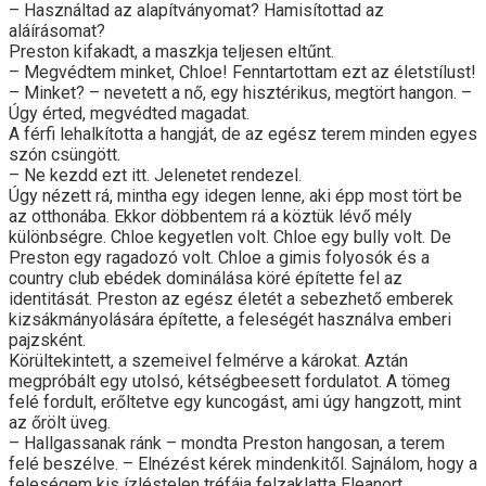
– Használtad az alapítványomat? Hamisítottad az
aláírásomat?
Preston kifakadt, a maszkja teljesen eltűnt.
– Megvédtem minket, Chloe! Fenntartottam ezt az életstílust!
– Minket? – nevetett a nő, egy hisztérikus, megtört hangon. –
Úgy érted, megvédted magadat.
A férfi lehalkította a hangját, de az egész terem minden egyes
szón csüngött.
– Ne kezdd ezt itt. Jelenetet rendezel.
Úgy nézett rá, mintha egy idegen lenne, aki épp most tört be
az otthonába. Ekkor döbbentem rá a köztük lévő mély
különbségre. Chloe kegyetlen volt. Chloe egy bully volt. De
Preston egy ragadozó volt. Chloe a gimis folyosók és a
country club ebédek dominálása köré építette fel az
identitását. Preston az egész életét a sebezhető emberek
kizsákmányolására építette, a feleségét használva emberi
pajzsként.
Körültekintett, a szemeivel felmérve a károkat. Aztán
megpróbált egy utolsó, kétségbeesett fordulatot. A tömeg
felé fordult, erőltetve egy kuncogást, ami úgy hangzott, mint
az őrölt üveg.
– Hallgassanak ránk – mondta Preston hangosan, a terem
felé beszélve. – Elnézést kérek mindenkitől. Sajnálom, hogy a
feleségem kis ízléstelen tréfája felzaklatta Eleanort.