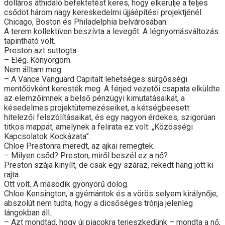
dolláros áthidaló befektetést keres, hogy elkerülje a teljes
csődöt három nagy kereskedelmi újjáépítési projektjénél
Chicago, Boston és Philadelphia belvárosában.
A terem kollektíven beszívta a levegőt. A légnyomásváltozás
tapintható volt.
Preston azt suttogta:
– Elég. Könyörgöm.
Nem álltam meg.
– A Vance Vanguard Capitalt lehetséges sürgősségi
mentőövként keresték meg. A férjed vezetői csapata elküldte
az elemzőimnek a belső pénzügyi kimutatásaikat, a
késedelmes projektütemezéseiket, a kétségbeesett
hitelezői felszólításaikat, és egy nagyon érdekes, szigorúan
titkos mappát, amelynek a felirata ez volt: „Közösségi
Kapcsolatok Kockázata”.
Chloe Prestonra meredt, az ajkai remegtek.
– Milyen csőd? Preston, miről beszél ez a nő?
Preston szája kinyílt, de csak egy száraz, rekedt hang jött ki
rajta.
Ott volt. A második gyönyörű dolog.
Chloe Kensington, a gyémántok és a vörös selyem királynője,
abszolút nem tudta, hogy a dicsőséges trónja jelenleg
lángokban áll.
– Azt mondtad, hogy új piacokra terjeszkedünk – mondta a nő,