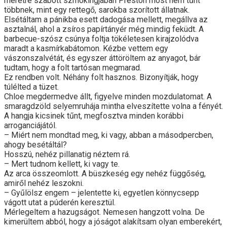
méretre szabott szmokingjában Preston most nem tűnt
többnek, mint egy rettegő, sarokba szorított állatnak.
Elsétáltam a pánikba esett dadogása mellett, megállva az
asztalnál, ahol a zsíros papírtányér még mindig feküdt. A
barbecue-szósz csúnya foltja tökéletesen kirajzolódva
maradt a kasmírkabátomon. Kézbe vettem egy
vászonszalvétát, és egyszer áttöröltem az anyagot, bár
tudtam, hogy a folt tartósan megmarad.
Ez rendben volt. Néhány folt hasznos. Bizonyítják, hogy
túlélted a tüzet.
Chloe megdermedve állt, figyelve minden mozdulatomat. A
smaragdzöld selyemruhája mintha elveszítette volna a fényét.
A hangja kicsinek tűnt, megfosztva minden korábbi
arroganciájától.
– Miért nem mondtad meg, ki vagy, abban a másodpercben,
ahogy besétáltál?
Hosszú, nehéz pillanatig néztem rá.
– Mert tudnom kellett, ki vagy te.
Az arca összeomlott. A büszkeség egy nehéz függőség,
amiről nehéz leszokni.
– Gyűlölsz engem – jelentette ki, egyetlen könnycsepp
vágott utat a púderén keresztül.
Mérlegeltem a hazugságot. Nemesen hangzott volna. De
kimerültem abból, hogy a jóságot alakítsam olyan emberekért,