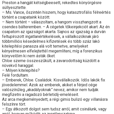
Preston a hangját kétségbeesett, rekedtes könyörgésre
süllyesztette.
– Ms. Vance, őszintén hiszem, hogy katasztrofális félreértés
történt a csapataink között.
– Nem történt – válaszoltam, a hangom visszhangzott a
csendes bálteremben. – A cégetek tőkeinjekciót akart. Az én
csapatom az igazságot akarta. Sajnos az igazság a durván
feltupírozott ingatlanértékelések, a vállalkozóknak járó
többmilliós késedelmes kifizetések és több száz lakó
kitelepítési panasza alá volt temetve, amelyeket
kényelmesen elfelejtettél megemlíteni, míg a forenzikus
könyvelőim ki nem ásták őket.
Chloe szeme összeszűkült, a zavarodottság küzdött a
növekvő haraggal.
– Milyen kitelepítés?
Felé fordultam.
– Emberek, Chloe. Családok. Kisvállalkozók. Idős lakók fix
jövedelemmel. Azok az emberek, akiket a férjed cége
valószínűleg „akadályoknak” nevez, amikor nem tudják
megfizetni a ragadozó bérletidíj-emeléseit.
Az arca megkeményedett, a régi gimis bulizó egy villanásra
felszínre tört.
– Egy átkozott dolgot sem tudsz arról, amit csinálunk, vagy
arról, hogyan működik az ingatlanszakma.