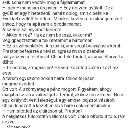
akik soha nem védték meg a fájdalmamat.
– Igen – mondtam őszintén. – Egy részem gyűlölt. De a
gyűlölet egy hihetetlenül nehéz dolog, amit cipelni kell.
Évekkel ezelőtt letettem. Mindkét kezemre szükségem volt
ahhoz, hogy felépítsem a birodalmamat.
A szeme az enyémet kereste.
– Akkor mi ez? Ha ez nem bosszú, akkor mi?
Végigpásztáztam a tekintetemet a báltermen.
– Ez a számonkérés. A számla, ami végül benyújtásra kerül.
Preston befejezte a hívást, agresszívan a zsebébe
süllyesztve a telefonját. Chloe felé fordult, az arca eltorzult a
dühtől.
– Te ostoba, arrogáns nő! Ha nem kezdted volna el ezt ma
este…
A terem egyszerre hőkölt hátra. Chloe teljesen
megmerevedett.
Ott volt. A szörnyeteg a pénz mögött. Figyeltem, ahogy
magába szívja a valóságot a férfiról, akihez hozzáment. Nem
egy királynőt vett feleségül; egy emberi pajzsot vásárolt.
Chloe lenézett a kezében lévő banki dokumentumokra.
– Hamisítottad az aláírásomat, Preston?
A hallgatása fülsiketítő vallomás volt. Chloe elfordult tőle, rám
nézve.
– Mit tegyek?