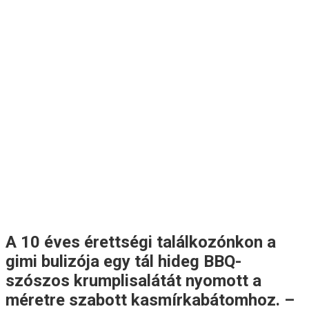
A 10 éves érettségi találkozónkon a
gimi bulizója egy tál hideg BBQ-
szószos krumplisalátát nyomott a
méretre szabott kasmírkabátomhoz. –