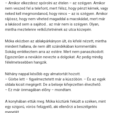
– Amikor elkezdesz spórolni az ételen – az szégyen. Amikor
nem veszed fel a telefont, mert félsz, hogy pénzt kérnek, vagy
neked kell megmondanod, hogy nincs – az is szégyen. Amikor
rájössz, hogy nem viheted magaddal a macskádat, mert már
a lakásod sem a sajátod… az már nem is szégyen. Olyan,
mintha meztelenre vetkőztetnének az utca közepén.
Móka eközben az ablakpárkányon ült, és kifelé nézett, mintha
mindent hallana, de nem állt szándékában kommentálni.
Sokáig emlékeztem arra az estére. Mert nem panaszkodott.
Egyszerűen a nevükön nevezte a dolgokat. Az pedig mindig
félelmetesebben hangzik.
Néhány nappal később egy almatortát hozott.
– Görbe lett – figyelmeztetett már a küszöbön. – És az egyik
oldala kicsit megégett. De a belseje kifejezetten élvezhető.
– Ez már önmagában előny – mondtam.
A konyhában ettük meg. Móka köztünk feküdt a széken, mint
egy szigorú, vörös felügyelő, aki ellenőrzi a beszélgetés
menetét.