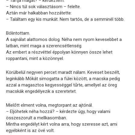
– Tartja magát? – kérdeztem.
– Nincs túl sok választásom – felelte.
Aztán már halkabban hozzátette:
– Találtam egy kis munkát. Nem tartós, de a semminél több.
Bólintottam.
A sajnálat alattomos dolog. Néha nem nyom kevesebbet a
latban, mint maga a szerencsétlenség.
Az embert a részvéttel éppolyan könnyen össze lehet
roppantani, mint a közönnyel.
Körülbelül negyven percet maradt nálam. Keveset beszélt,
leginkább Mókát simogatta a fülei között, a macska pedig
azzal a magasztos kegyességgel tűrte, amellyel az öreg
macskák engedélyezik a szeretetet.
Mielőtt elment volna, megtorpant az ajtónál.
– Eljöhetek néha hozzá? – kérdezte úgy, hogy valami
összeszorult a mellkasomban.
Mintha engedélyt kért volna arra, hogy szeresse azt, ami
egyébként is az övé volt.