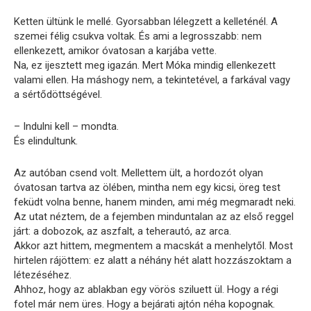
Ketten ültünk le mellé. Gyorsabban lélegzett a kelleténél. A
szemei félig csukva voltak. És ami a legrosszabb: nem
ellenkezett, amikor óvatosan a karjába vette.
Na, ez ijesztett meg igazán. Mert Móka mindig ellenkezett
valami ellen. Ha máshogy nem, a tekintetével, a farkával vagy
a sértődöttségével.
– Indulni kell – mondta.
És elindultunk.
Az autóban csend volt. Mellettem ült, a hordozót olyan
óvatosan tartva az ölében, mintha nem egy kicsi, öreg test
feküdt volna benne, hanem minden, ami még megmaradt neki.
Az utat néztem, de a fejemben minduntalan az az első reggel
járt: a dobozok, az aszfalt, a teherautó, az arca.
Akkor azt hittem, megmentem a macskát a menhelytől. Most
hirtelen rájöttem: ez alatt a néhány hét alatt hozzászoktam a
létezéséhez.
Ahhoz, hogy az ablakban egy vörös sziluett ül. Hogy a régi
fotel már nem üres. Hogy a bejárati ajtón néha kopognak.