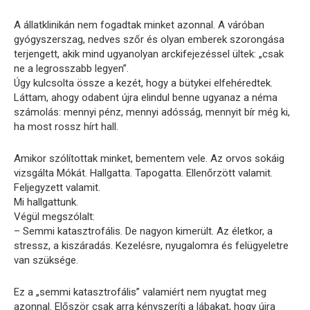
A állatklinikán nem fogadtak minket azonnal. A váróban
gyógyszerszag, nedves szőr és olyan emberek szorongása
terjengett, akik mind ugyanolyan arckifejezéssel ültek: „csak
ne a legrosszabb legyen”.
Úgy kulcsolta össze a kezét, hogy a bütykei elfehéredtek.
Láttam, ahogy odabent újra elindul benne ugyanaz a néma
számolás: mennyi pénz, mennyi adósság, mennyit bír még ki,
ha most rossz hírt hall.
Amikor szólítottak minket, bementem vele. Az orvos sokáig
vizsgálta Mókát. Hallgatta. Tapogatta. Ellenőrzött valamit.
Feljegyzett valamit.
Mi hallgattunk.
Végül megszólalt:
– Semmi katasztrofális. De nagyon kimerült. Az életkor, a
stressz, a kiszáradás. Kezelésre, nyugalomra és felügyeletre
van szüksége.
Ez a „semmi katasztrofális” valamiért nem nyugtat meg
azonnal. Először csak arra kényszeríti a lábakat, hogy újra