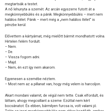
megtartsák a testet.
A nő lehunyta a szemét. Az arcán egyszerre futott át a
megkönnyebbülés és a pánik. Megkönnyebbülés – mert nem
halálos ítélet. Pánik – mert még a „nem halálos ítélet” is
pénzbe kerül.
Elővettem a kártyámat, még mielőtt bármit mondhatott volna.
Hirtelen felém fordult.
– Nem.
– De.
– Vissza fogom adni.
– Majd.
– Nem, én ezt így nem akarom.
Egyenesen a szemébe néztem.
– Most nem az a pillanat van, hogy még velem is harcoljon.
Akart mondani valamit, de végül nem tette. Csak elfordult, és
láttam, ahogy megcsillant a szeme. Ezúttal nem kért
bocsánatot. És ebben, bármilyen furcsa is, volt valami jó.
Talán az igazi megkönnyebbülés nem akkor kezdődik, amikor