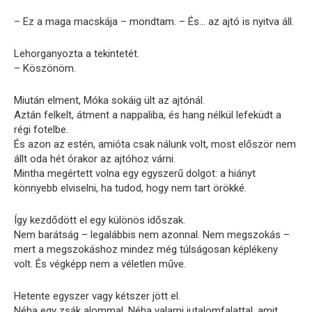
– Ez a maga macskája – mondtam. – És… az ajtó is nyitva áll.
Lehorganyozta a tekintetét.
– Köszönöm.
Miután elment, Móka sokáig ült az ajtónál.
Aztán felkelt, átment a nappaliba, és hang nélkül lefeküdt a
régi fotelbe.
És azon az estén, amióta csak nálunk volt, most először nem
állt oda hét órakor az ajtóhoz várni.
Mintha megértett volna egy egyszerű dolgot: a hiányt
könnyebb elviselni, ha tudod, hogy nem tart örökké.
Így kezdődött el egy különös időszak.
Nem barátság – legalábbis nem azonnal. Nem megszokás –
mert a megszokáshoz mindez még túlságosan képlékeny
volt. És végképp nem a véletlen műve.
Hetente egyszer vagy kétszer jött el.
Néha egy zsák alommal. Néha valami jutalomfalattal, amit