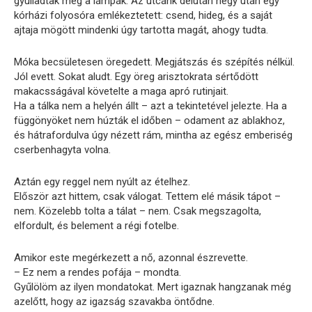
gyulladtak meg a lámpák. Az utcánk délután négy után egy
kórházi folyosóra emlékeztetett: csend, hideg, és a saját
ajtaja mögött mindenki úgy tartotta magát, ahogy tudta.
Móka becsületesen öregedett. Megjátszás és szépítés nélkül.
Jól evett. Sokat aludt. Egy öreg arisztokrata sértődött
makacsságával követelte a maga apró rutinjait.
Ha a tálka nem a helyén állt – azt a tekintetével jelezte. Ha a
függönyöket nem húzták el időben – odament az ablakhoz,
és hátrafordulva úgy nézett rám, mintha az egész emberiség
cserbenhagyta volna.
Aztán egy reggel nem nyúlt az ételhez.
Először azt hittem, csak válogat. Tettem elé másik tápot –
nem. Közelebb tolta a tálat – nem. Csak megszagolta,
elfordult, és belement a régi fotelbe.
Amikor este megérkezett a nő, azonnal észrevette.
– Ez nem a rendes pofája – mondta.
Gyűlölöm az ilyen mondatokat. Mert igaznak hangzanak még
azelőtt, hogy az igazság szavakba öntődne.