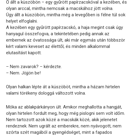
Ő állt a küszöbön – egy gyűrött papírzacskóval a kezében, és
olyan arccal, mintha nemcsak a macskához jött volna.
Úgy állt a küszöbön, mintha még a levegőben is félne túl sok
helyet elfoglalni.
A kezében egy gyűrött papírzacskó, a haja megint csak úgy
hanyagul összefogva, a tekintetében pedig annak az
embernek az óvatossága ült, aki már egymás után többször
kért valami keveset az élettől, és minden alkalommal
elutasítást kapott.
– Nem zavarok? – kérdezte.
– Nem. Jöjjön be!
Olyan halkan lépte át a küszöböt, mintha a házam hirtelen
valami törékeny dologgá változott volna.
Móka az ablakpárkányon ült. Amikor meghallotta a hangját,
olyan hirtelen fordult meg, hogy még pislogni sem volt időm.
Nem tartozott azok közé a macskák közé, akik jelenetet
rendeznek. Nem ugrált az emberekre, nem nyávogott, nem
szórta szét magából a gyengédséget, mint a fapados