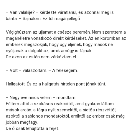
– Van valakije? – kérdezte váratlanul, és azonnal meg is
bánta. – Sajnálom. Ez túl magánjellegű.
Végighúztam az ujjamat a csésze peremén. Nem szerettem a
magánéletre vonatkozó direkt kérdéseket. Az én koromban az
emberek megszokják, hogy úgy éljenek, hogy mások ne
nyúljanak a dolgokhoz, amik amúgy is fájnak.
De azon az estén nem zárkóztam el.
– Volt – válaszoltam. – A feleségem.
Hallgatott. És ez a hallgatás hirtelen pont jónak tűnt.
– Négy éve nincs velem – mondtam.
Féltem attól a szokásos reakciótól, amit gyakran láttam
mások arcán: a tágra nyílt szemektől, a sietős részvéttől,
azoktól a sablonos mondatoktól, amiktől az ember csak még
jobban megfagy.
De ő csak lehajtotta a fejét.