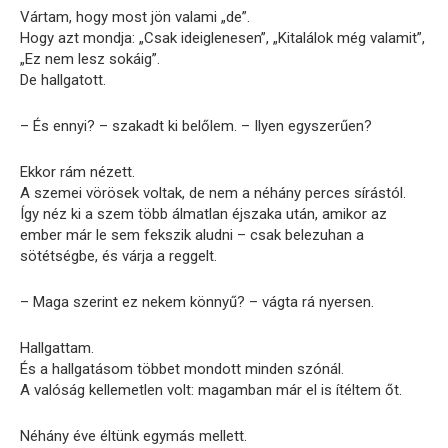
Vártam, hogy most jön valami „de”.
Hogy azt mondja: „Csak ideiglenesen”, „Kitalálok még valamit”,
„Ez nem lesz sokáig”.
De hallgatott.
– És ennyi? – szakadt ki belőlem. – Ilyen egyszerűen?
Ekkor rám nézett.
A szemei vörösek voltak, de nem a néhány perces sírástól.
Így néz ki a szem több álmatlan éjszaka után, amikor az
ember már le sem fekszik aludni – csak belezuhan a
sötétségbe, és várja a reggelt.
– Maga szerint ez nekem könnyű? – vágta rá nyersen.
Hallgattam.
És a hallgatásom többet mondott minden szónál.
A valóság kellemetlen volt: magamban már el is ítéltem őt.
Néhány éve éltünk egymás mellett.