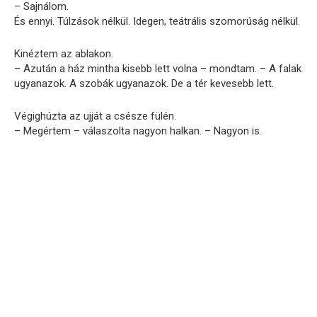
– Sajnálom.
És ennyi. Túlzások nélkül. Idegen, teátrális szomorúság nélkül.
Kinéztem az ablakon.
– Azután a ház mintha kisebb lett volna – mondtam. – A falak
ugyanazok. A szobák ugyanazok. De a tér kevesebb lett.
Végighúzta az ujját a csésze fülén.
– Megértem – válaszolta nagyon halkan. – Nagyon is.