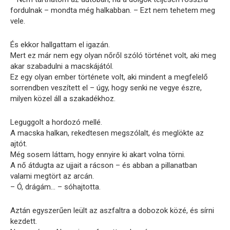
fordulnak – mondta még halkabban. – Ezt nem tehetem meg
vele.
És ekkor hallgattam el igazán.
Mert ez már nem egy olyan nőről szóló történet volt, aki meg
akar szabadulni a macskájától.
Ez egy olyan ember története volt, aki mindent a megfelelő
sorrendben veszített el – úgy, hogy senki ne vegye észre,
milyen közel áll a szakadékhoz.
Leguggolt a hordozó mellé.
A macska halkan, rekedtesen megszólalt, és meglökte az
ajtót.
Még sosem láttam, hogy ennyire ki akart volna törni.
A nő átdugta az ujjait a rácson – és abban a pillanatban
valami megtört az arcán.
– Ó, drágám… – sóhajtotta.
Aztán egyszerűen leült az aszfaltra a dobozok közé, és sírni
kezdett.