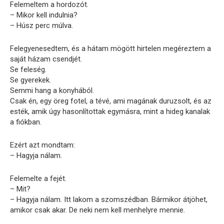
Felemeltem a hordozót.
– Mikor kell indulnia?
– Húsz perc múlva.
Felegyenesedtem, és a hátam mögött hirtelen megéreztem a
saját házam csendjét.
Se feleség.
Se gyerekek.
Semmi hang a konyhából.
Csak én, egy öreg fotel, a tévé, ami magának duruzsolt, és az
esték, amik úgy hasonlítottak egymásra, mint a hideg kanalak
a fiókban.
Ezért azt mondtam:
– Hagyja nálam.
Felemelte a fejét.
– Mit?
– Hagyja nálam. Itt lakom a szomszédban. Bármikor átjöhet,
amikor csak akar. De neki nem kell menhelyre mennie.