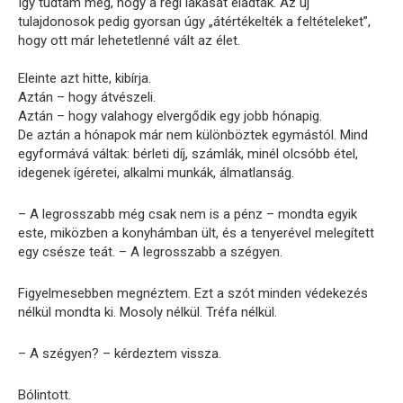
Így tudtam meg, hogy a régi lakását eladták. Az új
tulajdonosok pedig gyorsan úgy „átértékelték a feltételeket”,
hogy ott már lehetetlenné vált az élet.
Eleinte azt hitte, kibírja.
Aztán – hogy átvészeli.
Aztán – hogy valahogy elvergődik egy jobb hónapig.
De aztán a hónapok már nem különböztek egymástól. Mind
egyformává váltak: bérleti díj, számlák, minél olcsóbb étel,
idegenek ígéretei, alkalmi munkák, álmatlanság.
– A legrosszabb még csak nem is a pénz – mondta egyik
este, miközben a konyhámban ült, és a tenyerével melegített
egy csésze teát. – A legrosszabb a szégyen.
Figyelmesebben megnéztem. Ezt a szót minden védekezés
nélkül mondta ki. Mosoly nélkül. Tréfa nélkül.
– A szégyen? – kérdeztem vissza.
Bólintott.