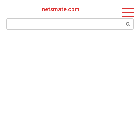
Перейти
netsmate.com
к
контенту
Поиск: