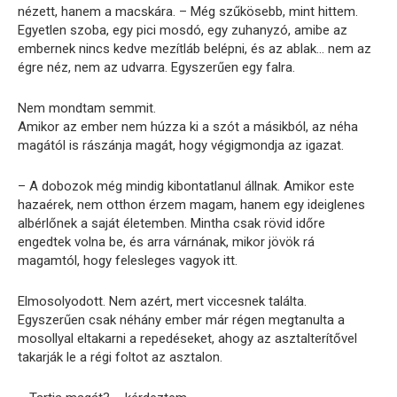
nézett, hanem a macskára. – Még szűkösebb, mint hittem.
Egyetlen szoba, egy pici mosdó, egy zuhanyzó, amibe az
embernek nincs kedve mezítláb belépni, és az ablak… nem az
égre néz, nem az udvarra. Egyszerűen egy falra.
Nem mondtam semmit.
Amikor az ember nem húzza ki a szót a másikból, az néha
magától is rászánja magát, hogy végigmondja az igazat.
– A dobozok még mindig kibontatlanul állnak. Amikor este
hazaérek, nem otthon érzem magam, hanem egy ideiglenes
albérlőnek a saját életemben. Mintha csak rövid időre
engedtek volna be, és arra várnának, mikor jövök rá
magamtól, hogy felesleges vagyok itt.
Elmosolyodott. Nem azért, mert viccesnek találta.
Egyszerűen csak néhány ember már régen megtanulta a
mosollyal eltakarni a repedéseket, ahogy az asztalterítővel
takarják le a régi foltot az asztalon.