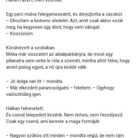
Egy perc múlva felegyenesedett, és átnyújtotta a zacskót.
– Elhoztam a kedvenc eledelét. Azt, amit csak akkor eszik
meg, ha kegyesen úgy dönt, hogy nem válogat.
– Köszönöm.
Körülnézett a szobában.
Móka már visszatért az ablakpárkányra, de most egy
pillanatra sem vette le róla a szemét, mintha attól félne, hogy
amint pislog egyet, a nő újra köddé válik.
– Jó dolga van itt – mondta.
– Már elkezdett parancsolgatni – feleltem. – Úgyhogy
valószínűleg igen.
Halkan felnevetett.
És csend telepedett közénk. Nem terhes, nem feszélyező.
Csak egy csend, ami kereste a maga formáját.
– Nagyon szűkös ott minden – mondta végül, de nem rám