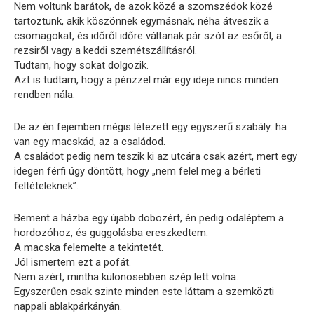
Nem voltunk barátok, de azok közé a szomszédok közé
tartoztunk, akik köszönnek egymásnak, néha átveszik a
csomagokat, és időről időre váltanak pár szót az esőről, a
rezsiről vagy a keddi szemétszállításról.
Tudtam, hogy sokat dolgozik.
Azt is tudtam, hogy a pénzzel már egy ideje nincs minden
rendben nála.
De az én fejemben mégis létezett egy egyszerű szabály: ha
van egy macskád, az a családod.
A családot pedig nem teszik ki az utcára csak azért, mert egy
idegen férfi úgy döntött, hogy „nem felel meg a bérleti
feltételeknek”.
Bement a házba egy újabb dobozért, én pedig odaléptem a
hordozóhoz, és guggolásba ereszkedtem.
A macska felemelte a tekintetét.
Jól ismertem ezt a pofát.
Nem azért, mintha különösebben szép lett volna.
Egyszerűen csak szinte minden este láttam a szemközti
nappali ablakpárkányán.