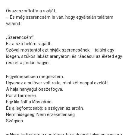
Összeszorította a száját.
– És még szerencsém is van, hogy egyáltalán találtam
valamit.
„Szerencsém”.
Ez a szó belém ragadt.
Szóval mostantól ezt hívják szerencsének – találni egy
idegen, szűkös lakást aranyáron, és ráadásul az életed egy
részét a járdán hagyni.
Figyelmesebben megnéztem.
Ugyanaz a pulóver volt rajta, mint két nappal ezelőtt.
A haja hanyagul összefogva.
Por a farmerén.
Egy lila folt a lábszárán.
És a legfontosabb: a szégyen az arcán.
Nem hidegség. Nem érzéketlenség.
Szégyen.
– Nem tarthatom az autóban, ha a dolgok teljesen rosszra