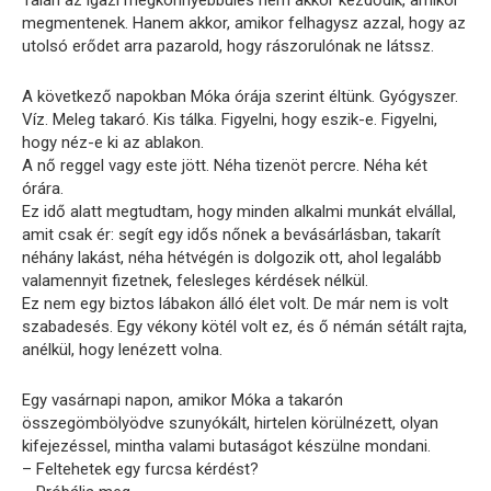
megmentenek. Hanem akkor, amikor felhagysz azzal, hogy az
utolsó erődet arra pazarold, hogy rászorulónak ne látssz.
A következő napokban Móka órája szerint éltünk. Gyógyszer.
Víz. Meleg takaró. Kis tálka. Figyelni, hogy eszik-e. Figyelni,
hogy néz-e ki az ablakon.
A nő reggel vagy este jött. Néha tizenöt percre. Néha két
órára.
Ez idő alatt megtudtam, hogy minden alkalmi munkát elvállal,
amit csak ér: segít egy idős nőnek a bevásárlásban, takarít
néhány lakást, néha hétvégén is dolgozik ott, ahol legalább
valamennyit fizetnek, felesleges kérdések nélkül.
Ez nem egy biztos lábakon álló élet volt. De már nem is volt
szabadesés. Egy vékony kötél volt ez, és ő némán sétált rajta,
anélkül, hogy lenézett volna.
Egy vasárnapi napon, amikor Móka a takarón
összegömbölyödve szunyókált, hirtelen körülnézett, olyan
kifejezéssel, mintha valami butaságot készülne mondani.
– Feltehetek egy furcsa kérdést?