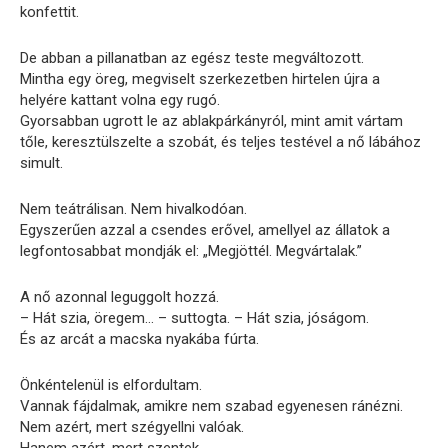
konfettit.
De abban a pillanatban az egész teste megváltozott.
Mintha egy öreg, megviselt szerkezetben hirtelen újra a
helyére kattant volna egy rugó.
Gyorsabban ugrott le az ablakpárkányról, mint amit vártam
tőle, keresztülszelte a szobát, és teljes testével a nő lábához
simult.
Nem teátrálisan. Nem hivalkodóan.
Egyszerűen azzal a csendes erővel, amellyel az állatok a
legfontosabbat mondják el: „Megjöttél. Megvártalak.”
A nő azonnal leguggolt hozzá.
– Hát szia, öregem… – suttogta. – Hát szia, jóságom.
És az arcát a macska nyakába fúrta.
Önkéntelenül is elfordultam.
Vannak fájdalmak, amikre nem szabad egyenesen ránézni.
Nem azért, mert szégyellni valóak.
Hanem azért, mert szentek.