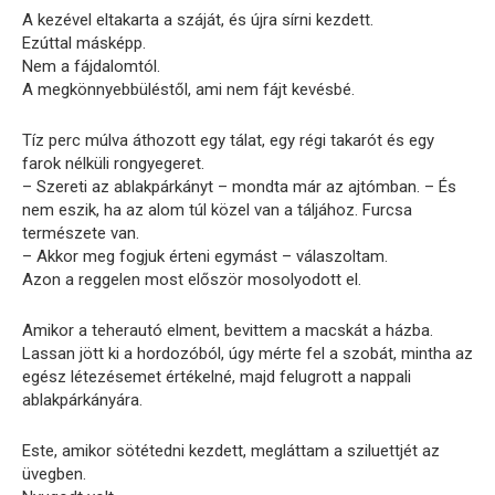
A kezével eltakarta a száját, és újra sírni kezdett.
Ezúttal másképp.
Nem a fájdalomtól.
A megkönnyebbüléstől, ami nem fájt kevésbé.
Tíz perc múlva áthozott egy tálat, egy régi takarót és egy
farok nélküli rongyegeret.
– Szereti az ablakpárkányt – mondta már az ajtómban. – És
nem eszik, ha az alom túl közel van a táljához. Furcsa
természete van.
– Akkor meg fogjuk érteni egymást – válaszoltam.
Azon a reggelen most először mosolyodott el.
Amikor a teherautó elment, bevittem a macskát a házba.
Lassan jött ki a hordozóból, úgy mérte fel a szobát, mintha az
egész létezésemet értékelné, majd felugrott a nappali
ablakpárkányára.
Este, amikor sötétedni kezdett, megláttam a sziluettjét az
üvegben.