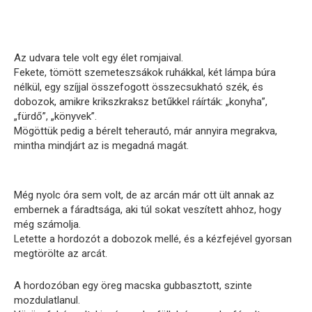
Az udvara tele volt egy élet romjaival.
Fekete, tömött szemeteszsákok ruhákkal, két lámpa búra
nélkül, egy szíjjal összefogott összecsukható szék, és
dobozok, amikre krikszkraksz betűkkel ráírták: „konyha”,
„fürdő”, „könyvek”.
Mögöttük pedig a bérelt teherautó, már annyira megrakva,
mintha mindjárt az is megadná magát.
Még nyolc óra sem volt, de az arcán már ott ült annak az
embernek a fáradtsága, aki túl sokat veszített ahhoz, hogy
még számolja.
Letette a hordozót a dobozok mellé, és a kézfejével gyorsan
megtörölte az arcát.
A hordozóban egy öreg macska gubbasztott, szinte
mozdulatlanul.