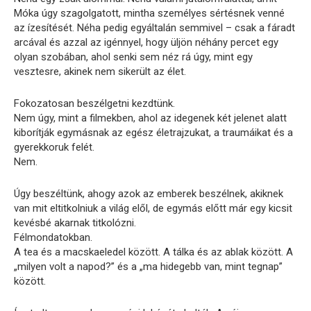
Móka úgy szagolgatott, mintha személyes sértésnek venné
az ízesítését. Néha pedig egyáltalán semmivel – csak a fáradt
arcával és azzal az igénnyel, hogy üljön néhány percet egy
olyan szobában, ahol senki sem néz rá úgy, mint egy
vesztesre, akinek nem sikerült az élet.
Fokozatosan beszélgetni kezdtünk.
Nem úgy, mint a filmekben, ahol az idegenek két jelenet alatt
kiborítják egymásnak az egész életrajzukat, a traumáikat és a
gyerekkoruk felét.
Nem.
Úgy beszéltünk, ahogy azok az emberek beszélnek, akiknek
van mit eltitkolniuk a világ elől, de egymás előtt már egy kicsit
kevésbé akarnak titkolózni.
Félmondatokban.
A tea és a macskaeledel között. A tálka és az ablak között. A
„milyen volt a napod?” és a „ma hidegebb van, mint tegnap”
között.