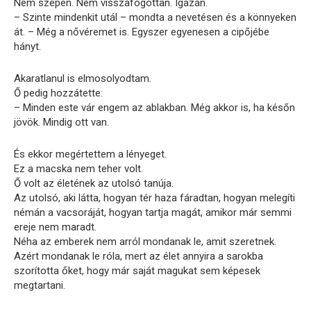
Nem szépen. Nem visszafogottan. Igazán.
– Szinte mindenkit utál – mondta a nevetésen és a könnyeken
át. – Még a nővéremet is. Egyszer egyenesen a cipőjébe
hányt.
Akaratlanul is elmosolyodtam.
Ő pedig hozzátette:
– Minden este vár engem az ablakban. Még akkor is, ha későn
jövök. Mindig ott van.
És ekkor megértettem a lényeget.
Ez a macska nem teher volt.
Ő volt az életének az utolsó tanúja.
Az utolsó, aki látta, hogyan tér haza fáradtan, hogyan melegíti
némán a vacsoráját, hogyan tartja magát, amikor már semmi
ereje nem maradt.
Néha az emberek nem arról mondanak le, amit szeretnek.
Azért mondanak le róla, mert az élet annyira a sarokba
szorította őket, hogy már saját magukat sem képesek
megtartani.