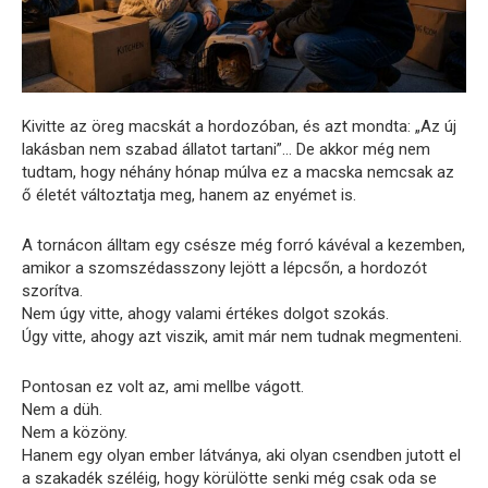
Kivitte az öreg macskát a hordozóban, és azt mondta: „Az új
lakásban nem szabad állatot tartani”… De akkor még nem
tudtam, hogy néhány hónap múlva ez a macska nemcsak az
ő életét változtatja meg, hanem az enyémet is.
A tornácon álltam egy csésze még forró kávéval a kezemben,
amikor a szomszédasszony lejött a lépcsőn, a hordozót
szorítva.
Nem úgy vitte, ahogy valami értékes dolgot szokás.
Úgy vitte, ahogy azt viszik, amit már nem tudnak megmenteni.
Pontosan ez volt az, ami mellbe vágott.
Nem a düh.
Nem a közöny.
Hanem egy olyan ember látványa, aki olyan csendben jutott el
a szakadék széléig, hogy körülötte senki még csak oda se