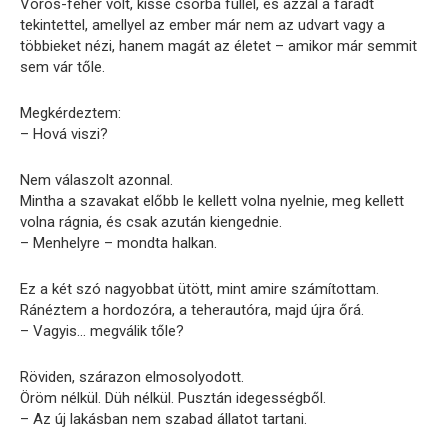
Vörös-fehér volt, kissé csorba füllel, és azzal a fáradt
tekintettel, amellyel az ember már nem az udvart vagy a
többieket nézi, hanem magát az életet – amikor már semmit
sem vár tőle.
Megkérdeztem:
– Hová viszi?
Nem válaszolt azonnal.
Mintha a szavakat előbb le kellett volna nyelnie, meg kellett
volna rágnia, és csak azután kiengednie.
– Menhelyre – mondta halkan.
Ez a két szó nagyobbat ütött, mint amire számítottam.
Ránéztem a hordozóra, a teherautóra, majd újra őrá.
– Vagyis… megválik tőle?
Röviden, szárazon elmosolyodott.
Öröm nélkül. Düh nélkül. Pusztán idegességből.
– Az új lakásban nem szabad állatot tartani.