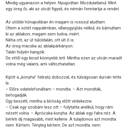
Mindig ugyanazon a helyen. Nyugodtan. Mozdulatlanul. Mint
egy öreg őr, aki az utcát figyeli, és némán fenntartja a rendet.
Az utóbbi hónapokban én magam is rosszul aludtam.
Ültem a sötét nappalimban, villanygyújtás nélkül, és bámultam
ki az ablakon, magam sem tudva, miért.
Néha ott, az út túloldalán, ott ült ő is.
Az öreg macska az ablakpárkányon.
Talán hülyén hangzik.
De ettől egy kicsit könnyebb lett. Mintha ezen az utcán maradt
volna még valami, ami változhatatlan.
Kijött a „konyha” feliratú dobozzal, és túlságosan durván tette
le.
– Előre odatelefonáltam – mondta. – Azt mondták,
befogadják.
Úgy beszélt, mintha a bíróság előtt védekezne.
– Csak egy szobám lesz ott – folytatta anélkül, hogy rám
nézett volna. – Aprócska konyha. Az ablak egy falra néz. A
bérleti díj magasabb, mint kellene. A tulajdonos azt mondta:
nem. Kértem. Tényleg kértem. De azt mondta: nem.