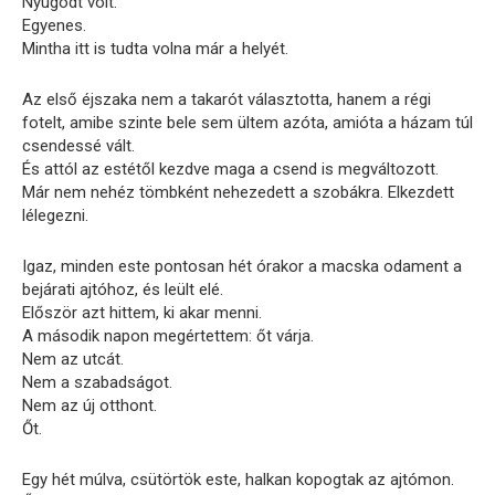
Nyugodt volt.
Egyenes.
Mintha itt is tudta volna már a helyét.
Az első éjszaka nem a takarót választotta, hanem a régi
fotelt, amibe szinte bele sem ültem azóta, amióta a házam túl
csendessé vált.
És attól az estétől kezdve maga a csend is megváltozott.
Már nem nehéz tömbként nehezedett a szobákra. Elkezdett
lélegezni.
Igaz, minden este pontosan hét órakor a macska odament a
bejárati ajtóhoz, és leült elé.
Először azt hittem, ki akar menni.
A második napon megértettem: őt várja.
Nem az utcát.
Nem a szabadságot.
Nem az új otthont.
Őt.
Egy hét múlva, csütörtök este, halkan kopogtak az ajtómon.