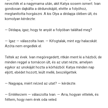
nevezték el a nagymama után, akit Katya sosem ismert. Ivan
gondosan dajkálta a dédunokáját, elvitte a folyóhoz,
megtanította horgászni. A kis Olya a dédapja ölében ült, és
komolyan kérdezte:
— Dédapa, igaz, hogy te anyát a folyóban találtad meg?
— Igaz — válaszolta Ivan. — Kifogtalak, mint egy halacskát.
Azóta nem engedlek el.
Teltek az évek. Ivan megöregedett, ritkán ment ki a házból, de
minden reggel a tornácon ült, és az utat nézte, amelyen
egykor az unokáját hozta a kórházból. Katya minden nap
eljött, ebédet hozott, leült mellé, beszélgettek.
— Nagyapa, miért nézed az utat? — kérdezte.
— Emlékezem — válaszolta Ivan. — Arra, hogyan vittelek, és
féltem, hogy nem érek oda veled.