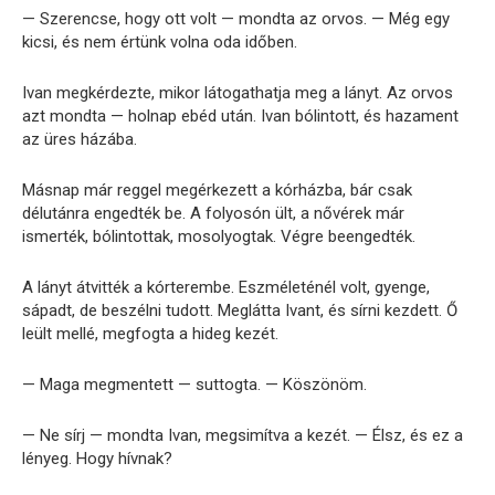
— Szerencse, hogy ott volt — mondta az orvos. — Még egy
kicsi, és nem értünk volna oda időben.
Ivan megkérdezte, mikor látogathatja meg a lányt. Az orvos
azt mondta — holnap ebéd után. Ivan bólintott, és hazament
az üres házába.
Másnap már reggel megérkezett a kórházba, bár csak
délutánra engedték be. A folyosón ült, a nővérek már
ismerték, bólintottak, mosolyogtak. Végre beengedték.
A lányt átvitték a kórterembe. Eszméleténél volt, gyenge,
sápadt, de beszélni tudott. Meglátta Ivant, és sírni kezdett. Ő
leült mellé, megfogta a hideg kezét.
— Maga megmentett — suttogta. — Köszönöm.
— Ne sírj — mondta Ivan, megsimítva a kezét. — Élsz, és ez a
lényeg. Hogy hívnak?