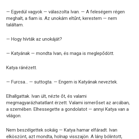
— Egyedül vagyok — válaszolta Ivan. — A feleségem régen
meghalt, a fiam is. Az unokám eltűnt, kerestem — nem
találtam.
— Hogy hívták az unokáját?
— Katyának — mondta Ivan, és maga is meglepődött.
Katya ránézett.
— Furcsa… — suttogta. — Engem is Katyának neveztek.
Elhallgattak. Ivan ült, nézte őt, és valami
megmagyarázhatatlant érzett. Valami ismerőset az arcában,
a szemében. Elhessegette a gondolatot — annyi Katya van a
világon.
Nem beszélgettek sokáig — Katya hamar elfáradt. Ivan
elköszönt, azt mondta, holnap visszajön. A lány bólintott,