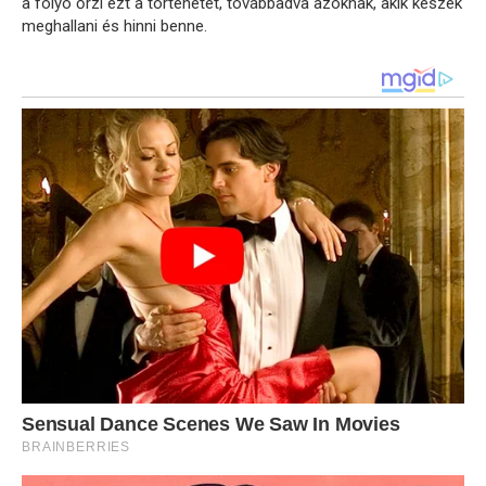
a folyó őrzi ezt a történetet, továbbadva azoknak, akik készek
meghallani és hinni benne.