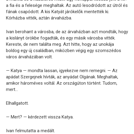
a fia és a felesége meghaltak. Az autó lesodródott az útról és
fának csapódott. A kis Katyát járókelők mentették ki.
Kórházba vitték, aztán árvaházba.
Ivan berohant a városba, de az árvaházban azt mondták, hogy
a kislányt örökbe fogadták, és egy másik városba vitték.
Kereste, de nem találta meg. Azt hitte, hogy az unokája
boldog egy új családban, miközben végig egy szomszédos
város árvaházában volt.
— Katya — mondta lassan, igyekezve nem remegni. — Az
apádat Szergejnek hívták, az anyádat Olgának. Meghaltak,
amikor hároméves voltál. Az országúton történt. Tudom,
mert…
Elhallgatott.
— Mert? — kérdezett vissza Katya.
Ivan felmutatta a medált.