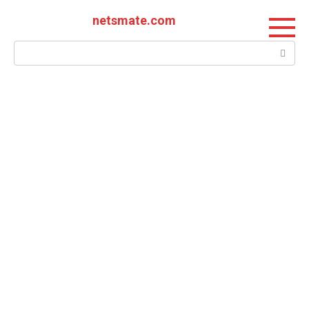
Перейти
netsmate.com
к
контенту
Поиск: