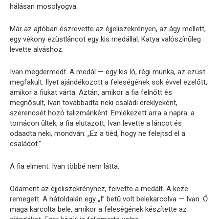
hálásan mosolyogva.
Már az ajtóban észrevette az éjjeliszekrényen, az ágy mellett,
egy vékony ezüstláncot egy kis medállal. Katya valószínűleg
levette alváshoz.
Ivan megdermedt. A medál — egy kis ló, régi munka, az ezüst
megfakult. Ilyet ajándékozott a feleségének sok évvel ezelőtt,
amikor a fiukat várta. Aztán, amikor a fia felnőtt és
megnősült, Ivan továbbadta neki családi ereklyeként,
szerencsét hozó talizmánként. Emlékezett arra a napra: a
tornácon ültek, a fia elutazott, Ivan levette a láncot és
odaadta neki, mondván: „Ez a tiéd, hogy ne felejtsd el a
családot.”
A fia elment. Ivan többé nem látta.
Odament az éjjeliszekrényhez, felvette a medált. A keze
remegett. A hátoldalán egy „I” betű volt belekarcolva — Ivan. Ő
maga karcolta bele, amikor a feleségének készítette az