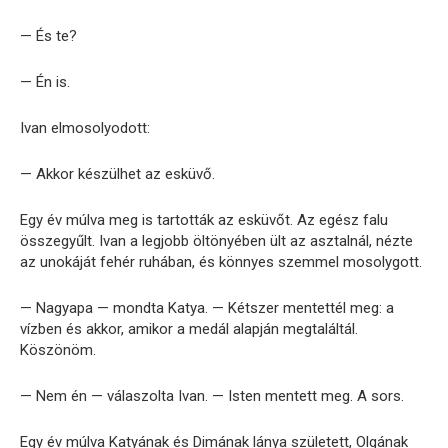
— És te?
— Én is.
Ivan elmosolyodott:
— Akkor készülhet az esküvő.
Egy év múlva meg is tartották az esküvőt. Az egész falu
összegyűlt. Ivan a legjobb öltönyében ült az asztalnál, nézte
az unokáját fehér ruhában, és könnyes szemmel mosolygott.
— Nagyapa — mondta Katya. — Kétszer mentettél meg: a
vízben és akkor, amikor a medál alapján megtaláltál.
Köszönöm.
— Nem én — válaszolta Ivan. — Isten mentett meg. A sors.
Egy év múlva Katyának és Dimának lánya született, Olgának