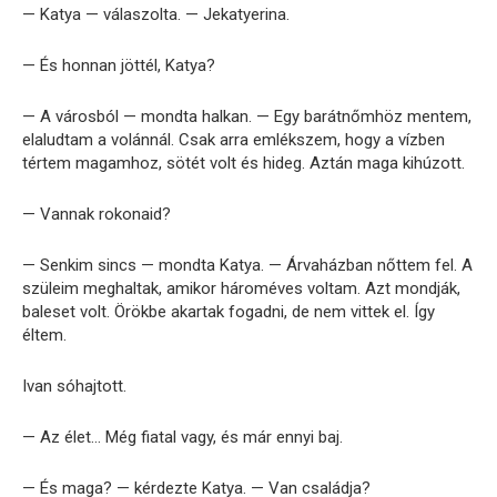
— Katya — válaszolta. — Jekatyerina.
— És honnan jöttél, Katya?
— A városból — mondta halkan. — Egy barátnőmhöz mentem,
elaludtam a volánnál. Csak arra emlékszem, hogy a vízben
tértem magamhoz, sötét volt és hideg. Aztán maga kihúzott.
— Vannak rokonaid?
— Senkim sincs — mondta Katya. — Árvaházban nőttem fel. A
szüleim meghaltak, amikor hároméves voltam. Azt mondják,
baleset volt. Örökbe akartak fogadni, de nem vittek el. Így
éltem.
Ivan sóhajtott.
— Az élet… Még fiatal vagy, és már ennyi baj.
— És maga? — kérdezte Katya. — Van családja?