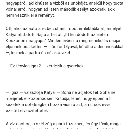
nagyapáról, aki kihúzta a vízből az unokáját, anélkül hogy tudta
volna; arról, hogyan ad Isten második esélyt azoknak, akik
nem veszítik el a reményt.
Ott, ahol az autó a vízbe zuhant, most emléktábla áll, amelyet
Katya állíttatott. Rajta a felirat: „Itt kezdődött az életem.
Köszönöm, nagyapa.” Minden évben, a megmenekülés napján
eljönnek oda ketten — először Olyával, később a dédunokákkal
—, leülnek a partra és nézik a vizet.
— Ez tényleg igaz? — kérdezik a gyerekek.
— Igaz — válaszolja Katya. — Soha ne adjátok fel. Soha ne
menjetek el közömbösen. Ki tudja, lehet, hogy éppen a ti
kezetek a sötétségben hozza vissza azt, amit sok évvel
ezelőtt elveszítettetek.
A víz csobog, a szél zúg a parti füzekben, és úgy tűnik, maga