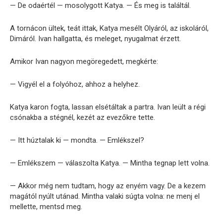
— De odaértél — mosolygott Katya. — És meg is találtál.
A tornácon ültek, teát ittak, Katya mesélt Olyáról, az iskoláról,
Dimáról. Ivan hallgatta, és meleget, nyugalmat érzett.
Amikor Ivan nagyon megöregedett, megkérte:
— Vigyél el a folyóhoz, ahhoz a helyhez.
Katya karon fogta, lassan elsétáltak a partra. Ivan leült a régi
csónakba a stégnél, kezét az evezőkre tette.
— Itt húztalak ki — mondta. — Emlékszel?
— Emlékszem — válaszolta Katya. — Mintha tegnap lett volna.
— Akkor még nem tudtam, hogy az enyém vagy. De a kezem
magától nyúlt utánad. Mintha valaki súgta volna: ne menj el
mellette, mentsd meg.