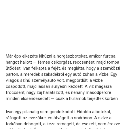
Már épp elkezdte kihúzni a horgászbotokat, amikor furcsa
hangot hallott — fémes csikorgást, reccsenést, majd tompa
ütődést. Ivan felkapta a fejét, és meglátta, hogy a szemközti
parton, a meredek szakadékról egy autó zuhan a vízbe. Egy
világos színű személyautó volt, megpördült, a vízbe
csapódott, majd lassan süllyedni kezdett. A víz magasra
fröccsent, nagy zaj hallatszott, és néhány másodpercre
minden elcsendesedett — csak a hullámok terjedtek körben.
Ivan egy pillanatig sem gondolkodott. Eldobta a botokat,
ráfogott az evezőkre, és átvágott a sodráson. A szíve a
torkában dobogott, a keze remegett, de evezett, nem érezve