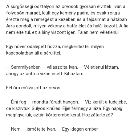
A sürgősségi osztályon az orvosok gyorsan elvitték. Ivan a
folyosón maradt, leült egy kemény padra, és csak тогда
érezte meg a remegést a kezében és a fájdalmat a hátában.
Arra gondolt, milyen vékony a határ élet és halál között. A fia
nem élte túl, ez a lány viszont igen. Talán nem véletlenül.
Egy nővér odalépett hozzá, megkérdezte, milyen
kapcsolatban áll a sérülttel.
— Semmilyenben — válaszolta Ivan. — Véletlenül láttam,
ahogy az autó a vízbe esett. Kihúztam.
Fél óra múlva jött az orvos.
— Élni fog — mondta fáradt hangon. — Víz került a tüdejébe,
de kiszívtuk. Súlyos kihűlés. Éjjel felmegy a láza. Egy napig
megfigyeljük, aztán kórterembe kerül. Hozzátartozó?
— Nem — ismételte Ivan. — Egy idegen ember.