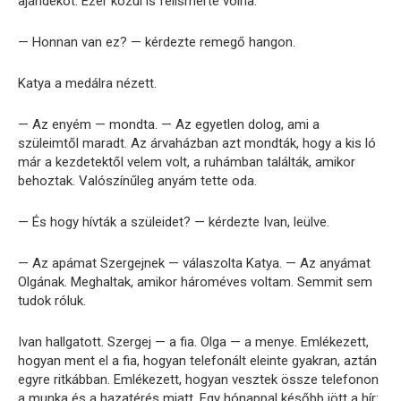
ajándékot. Ezer közül is felismerte volna.
— Honnan van ez? — kérdezte remegő hangon.
Katya a medálra nézett.
— Az enyém — mondta. — Az egyetlen dolog, ami a
szüleimtől maradt. Az árvaházban azt mondták, hogy a kis ló
már a kezdetektől velem volt, a ruhámban találták, amikor
behoztak. Valószínűleg anyám tette oda.
— És hogy hívták a szüleidet? — kérdezte Ivan, leülve.
— Az apámat Szergejnek — válaszolta Katya. — Az anyámat
Olgának. Meghaltak, amikor hároméves voltam. Semmit sem
tudok róluk.
Ivan hallgatott. Szergej — a fia. Olga — a menye. Emlékezett,
hogyan ment el a fia, hogyan telefonált eleinte gyakran, aztán
egyre ritkábban. Emlékezett, hogyan vesztek össze telefonon
a munka és a hazatérés miatt. Egy hónappal később jött a hír: