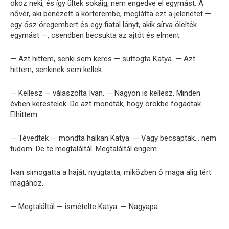
okoz neki, és így ültek sokáig, nem engedve el egymást. A
nővér, aki benézett a kórterembe, meglátta ezt a jelenetet —
egy ősz öregembert és egy fiatal lányt, akik sírva ölelték
egymást —, csendben becsukta az ajtót és elment.
— Azt hittem, senki sem keres — suttogta Katya. — Azt
hittem, senkinek sem kellek.
— Kellesz — válaszolta Ivan. — Nagyon is kellesz. Minden
évben kerestelek. De azt mondták, hogy örökbe fogadtak.
Elhittem.
— Tévedtek — mondta halkan Katya. — Vagy becsaptak… nem
tudom. De te megtaláltál. Megtaláltál engem.
Ivan simogatta a haját, nyugtatta, miközben ő maga alig tért
magához.
— Megtaláltál — ismételte Katya. — Nagyapa.