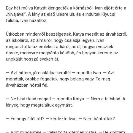
Egy hét múlva Katyát kiengedték a kórházból. Ivan eljött érte a
„Nivájával”. A lány az első ülésre ült, és elindultak Klyucsi
faluba, Ivan házához.
Útközben mindenről beszélgettek. Katya mesélt az árvaházról,
az iskoláról, az álmairól, hogy családja legyen. Ivan
megosztotta az emlékeit a fiáról, arról, hogyan vesztek
össze, mennyire megbánta később, és hogyan kereste az
unokáját hosszú éveken át.
— Azt hittem, jó családba kerültél — mondta Ivan. — Azt
mondták, örökbe fogadtak, hogy boldog vagy. Te meg
árvaházban nőttél fel.
— Ne hibáztasd magad — mondta Katya. — Nem a te hibád. A
lényeg, hogy megtaláltuk egymást.
— És hogy éltél ott? — kérdezte Ivan. — Nem bántottak?
— Volt mindenféle — válaszolta kitérően Katya. — De kibírtam.