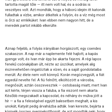
tartotta magát tőle — itt nem volt hal, és a sodrás is
veszélyes volt. Azt mondták, hogy a háború idején itt katonák
fulladtak a vízbe, amikor átkeltek a folyón, és a víz még most
is őrzi az emléküket. Ivan ebben nem nagyon hitt, de a
meredek partot inkább elkerülte.
Aznap feljebb, a folyás irányában horgászott, egy csendes
szakaszon. A nap már a naplemente felé hajlott, a kapás
gyenge volt, és Ivan már épp be akarta fejezni. A régi lapos
fenekű csónakjában ült, nézte az úszókat, amelyek alig
észrevehetően ringatóztak a vízen, és a saját gondolataiba
merült. Az élete nem volt könnyű. Korán megözvegyült, a fiát
egyedül nevelte fel. A fiú felnőtt, elköltözött a városba,
megnősült, aztán összevesztek — ostobaság miatt, mert Ivan
azt kérte, térjen vissza a faluba, a fia viszont nem akarta.
Később megszakadt a kapcsolat, és néhány év múlva jött a
hír — a fia a feleségével együtt balesetben meghalt, a kis
unokát, Katyát pedig árvaházba adták. Ivan kereste, bejárta a
környék összes gyermekotthonát, de azt mondták neki, hogy