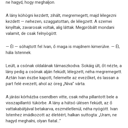
ne hagyd, hogy meghaljon.
A lány köhögni kezdett, zihált, megremegett, majd lélegezni
kezdett — nehezen, szaggatottan, de lélegzett. A szemei
kinyíltak, zavarosak voltak, alig láttak. Megpróbált mondani
valamit, de csak felnyögött.
— Él — sóhajtott fel Ivan, ő maga is majdnem kimerülve. — Él,
hála Istennek.
Leült, a csónak oldalának támaszkodva. Sokáig ült, őt nézte, a
lány pedig a csónak alján feküdt, lélegzett, néha megremegett.
Aztán Ivan észbe kapott, felemelte az evezőket, és lassan a
part felé evezett, ahol az öreg „Niva” várta.
A járási kórházba csendben vitte, csak néha pillantott bele a
visszapillantó tükörbe. A lány a hátsó ülésen feküdt, az ő
vattakabátjával betakarva, eszméletlenül, néha nyögött. Ivan
Istenhez imádkozott az életéért, halkan suttogta: „Uram, ne
hagyd meghalni, olyan fiatal…”