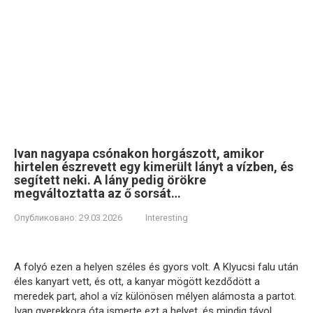
Ivan nagyapa csónakon horgászott, amikor
hirtelen észrevett egy kimerült lányt a vízben, és
segített neki. A lány pedig örökre
megváltoztatta az ő sorsát…
Опубликовано:
29.03.2026
Interesting
A folyó ezen a helyen széles és gyors volt. A Klyucsi falu után
éles kanyart vett, és ott, a kanyar mögött kezdődött a
meredek part, ahol a víz különösen mélyen alámosta a partot.
Ivan gyerekkora óta ismerte ezt a helyet, és mindig távol