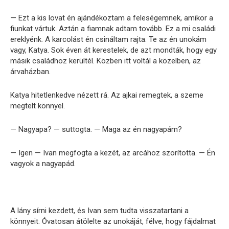
— Ezt a kis lovat én ajándékoztam a feleségemnek, amikor a
fiunkat vártuk. Aztán a fiamnak adtam tovább. Ez a mi családi
ereklyénk. A karcolást én csináltam rajta. Te az én unokám
vagy, Katya. Sok éven át kerestelek, de azt mondták, hogy egy
másik családhoz kerültél. Közben itt voltál a közelben, az
árvaházban.
Katya hitetlenkedve nézett rá. Az ajkai remegtek, a szeme
megtelt könnyel.
— Nagyapa? — suttogta. — Maga az én nagyapám?
— Igen — Ivan megfogta a kezét, az arcához szorította. — Én
vagyok a nagyapád.
A lány sírni kezdett, és Ivan sem tudta visszatartani a
könnyeit. Óvatosan átölelte az unokáját, félve, hogy fájdalmat