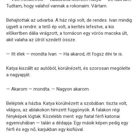
Tudtam, hogy valahol vannak a rokonaim. Vártam.
Behajtottak az udvarba. A ház régi volt, de rendes. Ivan mindig
ügyelt a rendre: a tető ép volt, a kerítés lefestve, a kis
előkertben dália virágzott, a tornácon egy vörös macska ült,
akit valaha az útról szedett össze.
— Itt élek — mondta Ivan. — Ha akarod, itt fogsz élni te is.
Katya kiszállt az autóból, körülnézett, és szorosan megölelte
a nagyapját.
— Akarom — mondta. — Nagyon akarom.
Beléptek a házba. Katya körülnézett a szobában: tiszta volt,
világos, az ablakokon hímzett függönyök. A falakon régi
fényképek lógtak. Közelebb ment: egy fiatal férfi katonai
egyenruhában — talán a dédapja. Egy másik képen pedig egy
férfi és egy nő, karjukban egy kisfiúval.