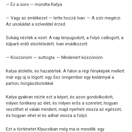
— Ez a sors — mondta Katya.
— Vagy az emlékezet — tette hozzá Ivan. — A szív megérzi.
Az unokádat a szíveddel érzed.
Sokáig nézték a vizet. A nap lenyugodott, a folyó csillogott, a
túlparti erdő elsötétedett. Ivan imádkozott:
— Köszönöm — suttogta. — Mindenért köszönöm.
Katya átölelte, és hazatértek. A falon a régi fényképek mellett
már egy új is lógott: egy ősz öregember egy kislánnyal a
parton, horgászbotokkal.
Katya gyakran nézte ezt a képet, és azon gondolkodott,
milyen törékeny az élet, és milyen erős a szeretet; hogyan
veszíthet el valaki mindent, majd nyerheti vissza az egészet;
és hogyan vihet el és adhat vissza a folyó.
Ezt a történetet Klyucsiban még ma is mesélik: egy