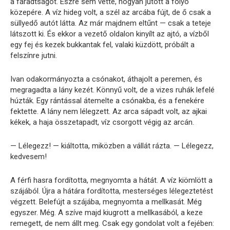
a fáradtságot. Észre sem vette, hogyan jutott a folyó
közepére. A víz hideg volt, a szél az arcába fújt, de ő csak a
süllyedő autót látta. Az már majdnem eltűnt — csak a teteje
látszott ki. És ekkor a vezető oldalon kinyílt az ajtó, a vízből
egy fej és kezek bukkantak fel, valaki küzdött, próbált a
felszínre jutni.
Ivan odakormányozta a csónakot, áthajolt a peremen, és
megragadta a lány kezét. Könnyű volt, de a vizes ruhák lefelé
húzták. Egy rántással átemelte a csónakba, és a fenekére
fektette. A lány nem lélegzett. Az arca sápadt volt, az ajkai
kékek, a haja összetapadt, víz csorgott végig az arcán.
— Lélegezz! — kiáltotta, miközben a vállát rázta. — Lélegezz,
kedvesem!
A férfi hasra fordította, megnyomta a hátát. A víz kiömlött a
szájából. Újra a hátára fordította, mesterséges lélegeztetést
végzett. Belefújt a szájába, megnyomta a mellkasát. Még
egyszer. Még. A szíve majd kiugrott a mellkasából, a keze
remegett, de nem állt meg. Csak egy gondolat volt a fejében: