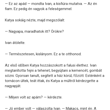
— Ez az apád — mondta Ivan, a kisfiúra mutatva. — Az én
fiam. Ez pedig én vagyok a feleségemmel.
Katya sokáig nézte, majd megszólalt:
— Nagyapa, maradhatok itt? Örökre?
Ivan átölelte.
— Természetesen, kislányom. Ez a te otthonod.
Az első időben Katya hozzászokott a falusi élethez. Ivan
megtanította fejni a tehenet, begyújtani a kemencét, gombát
sózni. Gyorsan tanult, segített a ház körül, főzött. Esténként a
tornácon ültek, teát ittak, és Katya a múltról kérdezgette a
nagyapját.
— Milyen volt az apám? — kérdezte.
— Jó ember volt — válaszolta Ivan. — Makacs, mint én. A