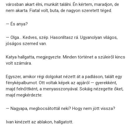
városban akart élni, munkát találni. Én kértem, maradjon, de
nem akarta. Fiatal volt, buta, de nagyon szeretett téged.
— És anya?
— Olga… Kedves, szép. Hasonlítasz rá. Ugyanolyan világos,
jóságos szemed van.
Katya hallgatta, megjegyezte. Minden történet a szüleiről kincs
volt számára.
Egyszer, amikor régi dolgokat nézett át a padláson, talált egy
fényképalbumot. Ott voltak képek az apjáról — gyerekként,
majd felnőttként, a menyasszonyával. Sokáig nézegette őket,
majd megkérdezte:
— Nagyapa, megbocsátottál neki? Hogy nem jött vissza?
Ivan kinézett az ablakon, hallgatott.