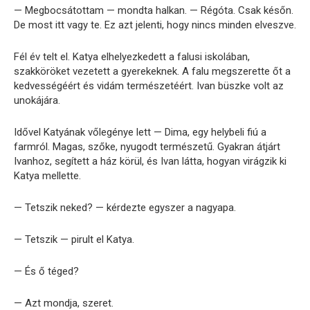
— Megbocsátottam — mondta halkan. — Régóta. Csak későn.
De most itt vagy te. Ez azt jelenti, hogy nincs minden elveszve.
Fél év telt el. Katya elhelyezkedett a falusi iskolában,
szakköröket vezetett a gyerekeknek. A falu megszerette őt a
kedvességéért és vidám természetéért. Ivan büszke volt az
unokájára.
Idővel Katyának vőlegénye lett — Dima, egy helybeli fiú a
farmról. Magas, szőke, nyugodt természetű. Gyakran átjárt
Ivanhoz, segített a ház körül, és Ivan látta, hogyan virágzik ki
Katya mellette.
— Tetszik neked? — kérdezte egyszer a nagyapa.
— Tetszik — pirult el Katya.
— És ő téged?
— Azt mondja, szeret.