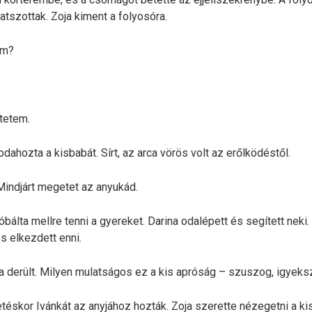
atszottak. Zoja kiment a folyosóra.
ém?
tetem.
 odahozta a kisbabát. Sírt, az arca vörös volt az erőlködéstől.
 Mindjárt megetet az anyukád.
óbálta mellre tenni a gyereket. Darina odalépett és segített neki
s elkezdett enni.
a derült. Milyen mulatságos ez a kis apróság – szuszog, igyeksz
téskor Ivánkát az anyjához hozták. Zoja szerette nézegetni a ki