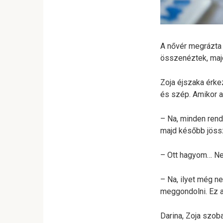
A nővér megrázta a
összenéztek, majd
Zoja éjszaka érke
és szép. Amikor az
– Na, minden rendb
majd később jössz
– Ott hagyom… Ne
– Na, ilyet még n
meggondolni. Ez a
Darina, Zoja szoba