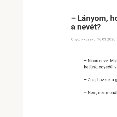
– Lányom, ho
a nevét?
Опубликовано:
16.03.2026
– Nincs neve. Maj
kellünk, egyedül 
– Zoja, hozzuk a 
– Nem, már mondta