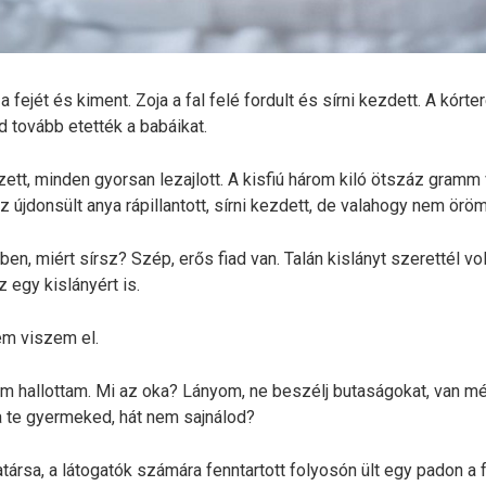
 fejét és kiment. Zoja a fal felé fordult és sírni kezdett. A kór
 tovább etették a babáikat.
zett, minden gyorsan lezajlott. A kisfiú három kiló ötszáz gram
 újdonsült anya rápillantott, sírni kezdett, de valahogy nem örö
en, miért sírsz? Szép, erős fiad van. Talán kislányt szerettél v
 egy kislányért is.
m viszem el.
em hallottam. Mi az oka? Lányom, ne beszélj butaságokat, van m
 te gyermeked, hát nem sajnálod?
társa, a látogatók számára fenntartott folyosón ült egy padon a f