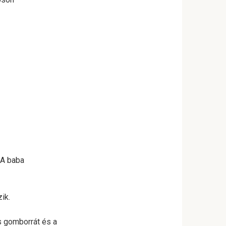
. A baba
ik.
s gomborrát és a