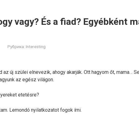
gy vagy? És a fiad? Egyébként má
Рубрика:
Interesting
d az új szülei elnevezik, ahogy akarják. Ott hagyom őt, mama… 
vagyunk az egész világon.
gyereket etetésre?
m. Lemondó nyilatkozatot fogok írni.