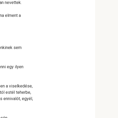
an nevettek.
ina elment a
Senkinek sem
enni egy ilyen
en a viselkedése,
ól estél teherbe,
 ennivalót, egyél,
osón