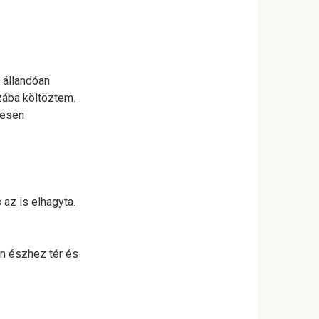
 állandóan
zába költöztem.
jesen
 az is elhagyta.
án észhez tér és