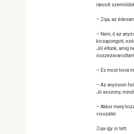
ráncolt szemöldök
– Zoja, az édesan
– Nem, ő az anyós
kicsapongott, ezé
Jól éltünk, amíg n
összezavarodtam e
– És most hová m
– Az anyósom felaj
Jó asszony, mind
– Akkor menj hozzá
visszatér.
Zoja így is tett.