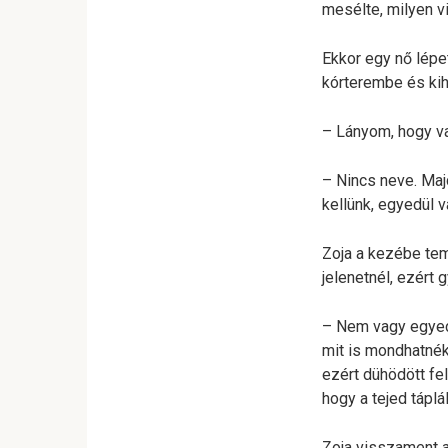
mesélte, milyen v
Ekkor egy nő lépe
kórterembe és kih
– Lányom, hogy va
– Nincs neve. Maj
kellünk, egyedül 
Zoja a kezébe teme
jelenetnél, ezért 
– Nem vagy egyedü
mit is mondhatnék
ezért dühödött fe
hogy a tejed táplá
Zoja visszament a