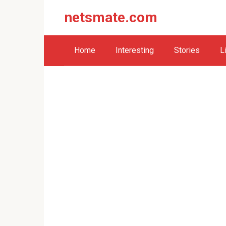
Перейти
netsmate.com
к
контенту
Home
Interesting
Stories
L