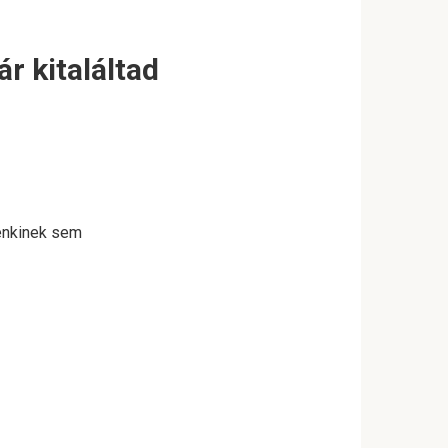
r kitaláltad
Senkinek sem