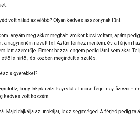
ét.
yád volt nálad az előbb? Olyan kedves asszonynak tűnt.
om. Anyám még akkor meghalt, amikor kicsi voltam, apám pedig
rt a nagynéném nevelt fel. Aztán férjhez mentem, és a férjem há
em lett szeretője. Elment hozzá, engem pedig látni sem akar. Tel
ttől a hírtől, és közben megindult a szülés.
ész a gyerekkel?
ánlotta, hogy lakjak nála. Egyedül él, nincs férje, egy fia van – és
ig kedves volt hozzám.
. Majd dajkálja az unokáját, lesz segítséged. A férjed pedig tal