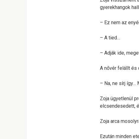
gyerekhangok hall
– Ez nem az eny
– A tied…
– Adják ide, mege
A nővér felállt és
– Na, ne sírj így…
Zoja ügyetlenül pr
elcsendesedett, é
Zoja arca mosolyr
Ezután minden ete