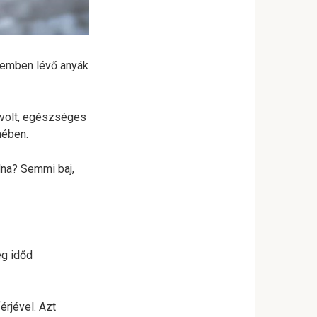
teremben lévő anyák
m volt, egészséges
mében.
olna? Semmi baj,
ég időd
érjével. Azt