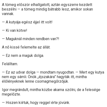
A tömeg először elhallgatott, aztán egyszerre kezdett
beszélni — a tömeg mindig bátrabb lesz, amikor sokan
vannak.
— A kutyája egész éjjel itt volt!
— Ki van kötve!
— Maguknál minden rendben van?!
A nő kissé felemelte az állát.
— Ez nem a maguk dolga.
Felálltam.
— Ez az udvar dolga — mondtam nyugodtan. — Mert egy kutya
nem egy sámli. Önök „éjszakára” hagyták itt, mintha
élőlényeknek lenne csomagmegőrzőjük.
Igor megrándult, mintha közbe akarna szólni, de a felesége
megelőzte.
— Hiszen kiírtuk, hogy reggel érte jövünk.