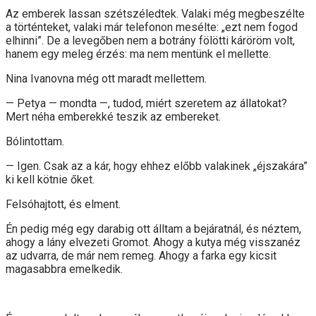
Az emberek lassan szétszéledtek. Valaki még megbeszélte
a történteket, valaki már telefonon mesélte: „ezt nem fogod
elhinni”. De a levegőben nem a botrány fölötti káröröm volt,
hanem egy meleg érzés: ma nem mentünk el mellette.
Nina Ivanovna még ott maradt mellettem.
— Petya — mondta —, tudod, miért szeretem az állatokat?
Mert néha emberekké teszik az embereket.
Bólintottam.
— Igen. Csak az a kár, hogy ehhez előbb valakinek „éjszakára”
ki kell kötnie őket.
Felsóhajtott, és elment.
Én pedig még egy darabig ott álltam a bejáratnál, és néztem,
ahogy a lány elvezeti Gromot. Ahogy a kutya még visszanéz
az udvarra, de már nem remeg. Ahogy a farka egy kicsit
magasabbra emelkedik.