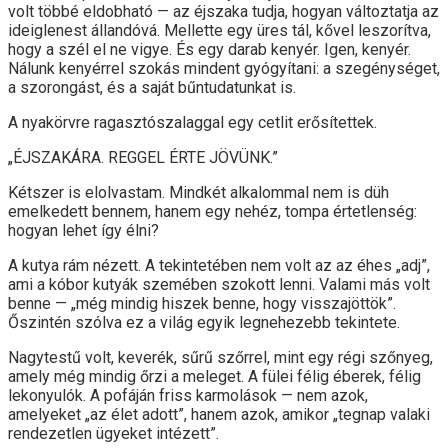
volt többé eldobható — az éjszaka tudja, hogyan változtatja az
ideiglenest állandóvá. Mellette egy üres tál, kővel leszorítva,
hogy a szél el ne vigye. És egy darab kenyér. Igen, kenyér.
Nálunk kenyérrel szokás mindent gyógyítani: a szegénységet,
a szorongást, és a saját bűntudatunkat is.
A nyakörvre ragasztószalaggal egy cetlit erősítettek.
„ÉJSZAKÁRA. REGGEL ÉRTE JÖVÜNK.”
Kétszer is elolvastam. Mindkét alkalommal nem is düh
emelkedett bennem, hanem egy nehéz, tompa értetlenség:
hogyan lehet így élni?
A kutya rám nézett. A tekintetében nem volt az az éhes „adj”,
ami a kóbor kutyák szemében szokott lenni. Valami más volt
benne — „még mindig hiszek benne, hogy visszajöttök”.
Őszintén szólva ez a világ egyik legnehezebb tekintete.
Nagytestű volt, keverék, sűrű szőrrel, mint egy régi szőnyeg,
amely még mindig őrzi a meleget. A fülei félig éberek, félig
lekonyulók. A pofáján friss karmolások — nem azok,
amelyeket „az élet adott”, hanem azok, amikor „tegnap valaki
rendezetlen ügyeket intézett”.