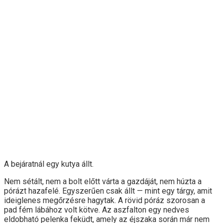
A bejáratnál egy kutya állt.
Nem sétált, nem a bolt előtt várta a gazdáját, nem húzta a
pórázt hazafelé. Egyszerűen csak állt — mint egy tárgy, amit
ideiglenes megőrzésre hagytak. A rövid póráz szorosan a
pad fém lábához volt kötve. Az aszfalton egy nedves
eldobható pelenka feküdt, amely az éjszaka során már nem