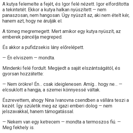
A kutya felemelte a fejét, és Igor felé nézett. Igor elfordította
a tekintetét. Ekkor a kutya halkan nyüszített — nem
panaszosan, nem hangosan. Úgy nyüszít az, aki nem ételt kér,
hanem azt, hogy ne árulják el.
A tömeg megremegett. Mert amikor egy kutya nyüszít, az
emberek páncélja megreped.
És akkor a pufidzsekis lány előrelépett.
— Én elviszem — mondta.
Mindenki felé fordult. Megijedt a saját elszántságától, és
gyorsan hozzátette:
— Nem örökre! Én… csak ideiglenesen. Amíg… hogy ne… —
elcsuklott a hangja, a szemei könnyessé váltak.
Észrevettem, ahogy Nina Ivanovna csendben a vállára teszi a
kezét. Így születik meg az igazi emberi dolog — nem
jelszavakkal, hanem támogatással.
— Nekem van egy ketrecem — mondta a termoszos fiú. —
Meg fekhely is.