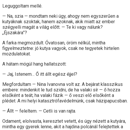
Leguggoltam mellé.
— Na, szia — mondtam neki úgy, ahogy nem egyszerűen a
kutyáknak szoktak, hanem azoknak, akik miatt az ember
szégyelli magát a világ előtt. — Te ki vagy nálunk?
„Éjszakára”?
A farka megmozdult. Óvatosan, öröm nélkül, mintha
figyelmeztetne: jó kutya vagyok, csak ne tegyetek hirtelen
mozdulatokat.
A hátam mögül hang hallatszott:
— Jaj, Istenem… Ő itt állt egész éjjel?
Megfordultam — Nina Ivanovna volt az. A bejárat klasszikus
embere: mindenkit le tud szidni, de ha valaki sír — ő hozza
elsőként a teát; ha valaki fázik — ő veszi elő elsőként a
plédet. A mi helyi katasztrófavédelmünk, csak házipapucsban.
— Állt — feleltem. — Cetli is van rajta.
Odament, elolvasta, keresztet vetett, és úgy nézett a kutyára,
mintha egy gyerek lenne, akit a hajdina polcánál felejtettek a