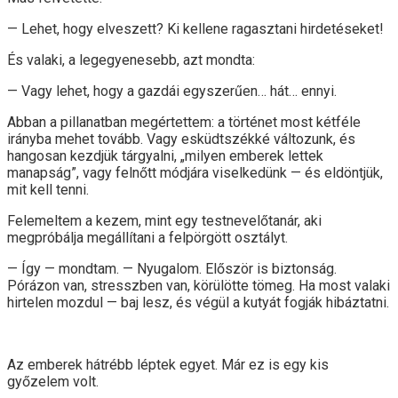
— Lehet, hogy elveszett? Ki kellene ragasztani hirdetéseket!
És valaki, a legegyenesebb, azt mondta:
— Vagy lehet, hogy a gazdái egyszerűen… hát… ennyi.
Abban a pillanatban megértettem: a történet most kétféle
irányba mehet tovább. Vagy esküdtszékké változunk, és
hangosan kezdjük tárgyalni, „milyen emberek lettek
manapság”, vagy felnőtt módjára viselkedünk — és eldöntjük,
mit kell tenni.
Felemeltem a kezem, mint egy testnevelőtanár, aki
megpróbálja megállítani a felpörgött osztályt.
— Így — mondtam. — Nyugalom. Először is biztonság.
Pórázon van, stresszben van, körülötte tömeg. Ha most valaki
hirtelen mozdul — baj lesz, és végül a kutyát fogják hibáztatni.
Az emberek hátrébb léptek egyet. Már ez is egy kis
győzelem volt.