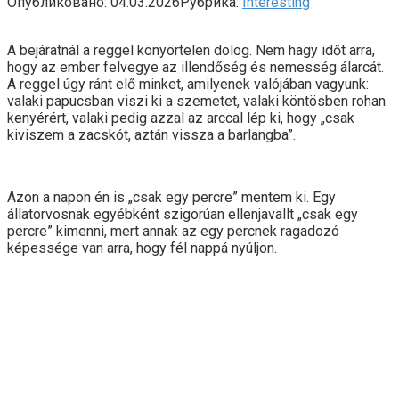
Опубликовано:
04.03.2026
Рубрика:
Interesting
A bejáratnál a reggel könyörtelen dolog. Nem hagy időt arra,
hogy az ember felvegye az illendőség és nemesség álarcát.
A reggel úgy ránt elő minket, amilyenek valójában vagyunk:
valaki papucsban viszi ki a szemetet, valaki köntösben rohan
kenyérért, valaki pedig azzal az arccal lép ki, hogy „csak
kiviszem a zacskót, aztán vissza a barlangba”.
Azon a napon én is „csak egy percre” mentem ki. Egy
állatorvosnak egyébként szigorúan ellenjavallt „csak egy
percre” kimenni, mert annak az egy percnek ragadozó
képessége van arra, hogy fél nappá nyúljon.