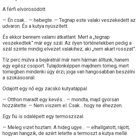
A férfi elvörösödött.
— Én csak… — hebegte. — Tegnap este valaki veszekedett az
udvaron. És a kutya nyüszített.
És ekkor bennem valami átkattant. Mert a „tegnap
veszekedtek” már egy szál. Az ilyen történetekben pedig a
szál szinte mindig elvezet valakihez, aki „nem akart rosszat”.
Tíz perc múlva a bejáratnál már nem hárman álltunk, hanem
egy egész csoport. Tulajdonképpen majdnem tömeg, mert
tömegben mindenki úgy érzi, joga van hangosabban beszélni
a szokásosnál.
Odajött egy nő egy zacskó kutyatáppal.
— Otthon maradt egy kevés… — mondta, majd gyorsan
hozzátette: — Nem viszem el. Csak… hogy ne éhezzen.
Egy fiú is odalépett egy termoszszal.
— Meleg vizet hoztam. A hideg ugye… — elhallgatott, rájött,
hogyan hangzik, de azért letette a termoszt a kutya mellé.