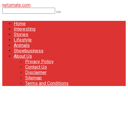
Перейти
netsmate.com
к
Поиск:
контенту
Home
Interesting
Stories
Lifestyle
Animals
Showbusiness
About Us
Privacy Policy
Contact Us
Disclaimer
Sitemap
Terms and Conditions