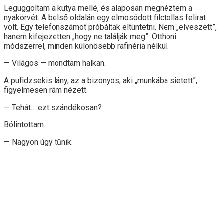
Leguggoltam a kutya mellé, és alaposan megnéztem a
nyakörvét. A belső oldalán egy elmosódott filctollas felirat
volt. Egy telefonszámot próbáltak eltüntetni. Nem „elveszett”,
hanem kifejezetten „hogy ne találják meg”. Otthoni
módszerrel, minden különösebb rafinéria nélkül.
— Világos — mondtam halkan.
A pufidzsekis lány, az a bizonyos, aki „munkába sietett”,
figyelmesen rám nézett.
— Tehát… ezt szándékosan?
Bólintottam.
— Nagyon úgy tűnik.