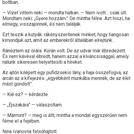
boltban.
— Vizet vittem neki — mondta halkan. — Nem ivott… csak ült.
Mondtam neki: „Gyere hozzám.” De mintha félne. Azt hiszi, ha
elmegy, visszajönnek, és nem találják.
Ezt teszik a kutyák: rákényszerítenek minket, hogy hangosan
kimondjuk azt, amit az emberekről általában elrejtünk.
Ránéztem az órára. Korán volt. De az udvar már ébredezett.
És nem kávéval ébredt, hanem azzal a kíváncsisággal, amely
nálunk sikeresen helyettesíti a híreket.
Az ajtón kilépett egy pufidzsekis lány, a haja összefogva, az
arcán az a kifejezés: „egyébként munkába mennék, de az élet
mást gondolt”.
— Kié ez? — kérdezte.
— „Éjszakára” — válaszoltam.
— Mármint? — meg is állt, mintha a mondat egyszerűen nem
férne el a fejében.
Nina Ivanovna felsóhajtott: