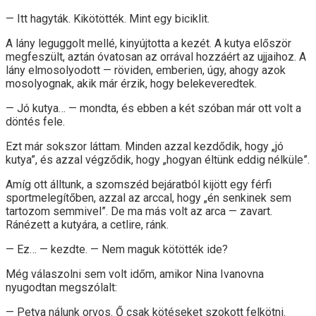
— Itt hagyták. Kikötötték. Mint egy biciklit.
A lány leguggolt mellé, kinyújtotta a kezét. A kutya először
megfeszült, aztán óvatosan az orrával hozzáért az ujjaihoz. A
lány elmosolyodott — röviden, emberien, úgy, ahogy azok
mosolyognak, akik már érzik, hogy belekeveredtek.
— Jó kutya… — mondta, és ebben a két szóban már ott volt a
döntés fele.
Ezt már sokszor láttam. Minden azzal kezdődik, hogy „jó
kutya”, és azzal végződik, hogy „hogyan éltünk eddig nélküle”.
Amíg ott álltunk, a szomszéd bejáratból kijött egy férfi
sportmelegítőben, azzal az arccal, hogy „én senkinek sem
tartozom semmivel”. De ma más volt az arca — zavart.
Ránézett a kutyára, a cetlire, ránk.
— Ez… — kezdte. — Nem maguk kötötték ide?
Még válaszolni sem volt időm, amikor Nina Ivanovna
nyugodtan megszólalt:
— Petya nálunk orvos. Ő csak kötéseket szokott felkötni.