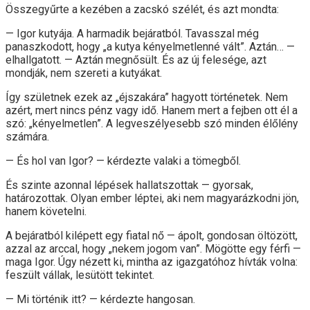
Összegyűrte a kezében a zacskó szélét, és azt mondta:
— Igor kutyája. A harmadik bejáratból. Tavasszal még
panaszkodott, hogy „a kutya kényelmetlenné vált”. Aztán… —
elhallgatott. — Aztán megnősült. És az új felesége, azt
mondják, nem szereti a kutyákat.
Így születnek ezek az „éjszakára” hagyott történetek. Nem
azért, mert nincs pénz vagy idő. Hanem mert a fejben ott él a
szó: „kényelmetlen”. A legveszélyesebb szó minden élőlény
számára.
— És hol van Igor? — kérdezte valaki a tömegből.
És szinte azonnal lépések hallatszottak — gyorsak,
határozottak. Olyan ember léptei, aki nem magyarázkodni jön,
hanem követelni.
A bejáratból kilépett egy fiatal nő — ápolt, gondosan öltözött,
azzal az arccal, hogy „nekem jogom van”. Mögötte egy férfi —
maga Igor. Úgy nézett ki, mintha az igazgatóhoz hívták volna:
feszült vállak, lesütött tekintet.
— Mi történik itt? — kérdezte hangosan.