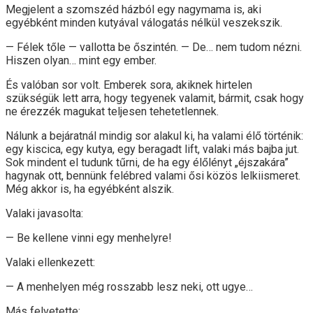
Megjelent a szomszéd házból egy nagymama is, aki
egyébként minden kutyával válogatás nélkül veszekszik.
— Félek tőle — vallotta be őszintén. — De… nem tudom nézni.
Hiszen olyan… mint egy ember.
És valóban sor volt. Emberek sora, akiknek hirtelen
szükségük lett arra, hogy tegyenek valamit, bármit, csak hogy
ne érezzék magukat teljesen tehetetlennek.
Nálunk a bejáratnál mindig sor alakul ki, ha valami élő történik:
egy kiscica, egy kutya, egy beragadt lift, valaki más bajba jut.
Sok mindent el tudunk tűrni, de ha egy élőlényt „éjszakára”
hagynak ott, bennünk felébred valami ősi közös lelkiismeret.
Még akkor is, ha egyébként alszik.
Valaki javasolta:
— Be kellene vinni egy menhelyre!
Valaki ellenkezett:
— A menhelyen még rosszabb lesz neki, ott ugye…
Más felvetette: