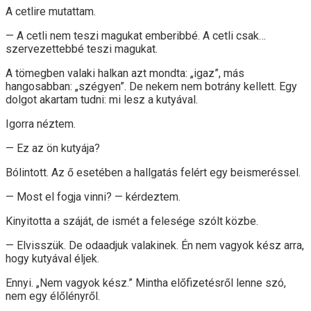
A cetlire mutattam.
— A cetli nem teszi magukat emberibbé. A cetli csak…
szervezettebbé teszi magukat.
A tömegben valaki halkan azt mondta: „igaz”, más
hangosabban: „szégyen”. De nekem nem botrány kellett. Egy
dolgot akartam tudni: mi lesz a kutyával.
Igorra néztem.
— Ez az ön kutyája?
Bólintott. Az ő esetében a hallgatás felért egy beismeréssel.
— Most el fogja vinni? — kérdeztem.
Kinyitotta a száját, de ismét a felesége szólt közbe.
— Elvisszük. De odaadjuk valakinek. Én nem vagyok kész arra,
hogy kutyával éljek.
Ennyi. „Nem vagyok kész.” Mintha előfizetésről lenne szó,
nem egy élőlényről.