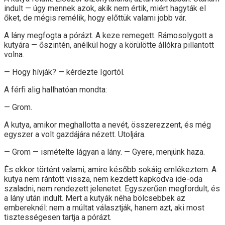
indult — úgy mennek azok, akik nem értik, miért hagyták el
őket, de mégis remélik, hogy előttük valami jobb vár.
A lány megfogta a pórázt. A keze remegett. Rámosolygott a
kutyára — őszintén, anélkül hogy a körülötte állókra pillantott
volna.
— Hogy hívják? — kérdezte Igortól.
A férfi alig hallhatóan mondta:
— Grom.
A kutya, amikor meghallotta a nevét, összerezzent, és még
egyszer a volt gazdájára nézett. Utoljára.
— Grom — ismételte lágyan a lány. — Gyere, menjünk haza.
És ekkor történt valami, amire később sokáig emlékeztem. A
kutya nem rántott vissza, nem kezdett kapkodva ide-oda
szaladni, nem rendezett jelenetet. Egyszerűen megfordult, és
a lány után indult. Mert a kutyák néha bölcsebbek az
embereknél: nem a múltat választják, hanem azt, aki most
tisztességesen tartja a pórázt.