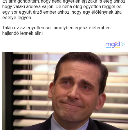
És arra gondoltam, hogy néha egyetlen éjszaka is elég ahhoz,
hogy valaki árulóvá váljon. De néha elég egyetlen reggel és
egy sor együtt érző ember ahhoz, hogy egy élőlénynek újra
esélye legyen.
Talán ez az egyetlen sor, amelyben egész életemben
hajlandó lennék állni.