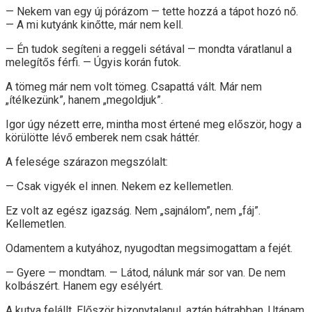
— Nekem van egy új pórázom — tette hozzá a tápot hozó nő.
— A mi kutyánk kinőtte, már nem kell.
— Én tudok segíteni a reggeli sétával — mondta váratlanul a
melegítős férfi. — Úgyis korán futok.
A tömeg már nem volt tömeg. Csapattá vált. Már nem
„ítélkezünk”, hanem „megoldjuk”.
Igor úgy nézett erre, mintha most értené meg először, hogy a
körülötte lévő emberek nem csak háttér.
A felesége szárazon megszólalt:
— Csak vigyék el innen. Nekem ez kellemetlen.
Ez volt az egész igazság. Nem „sajnálom”, nem „fáj”.
Kellemetlen.
Odamentem a kutyához, nyugodtan megsimogattam a fejét.
— Gyere — mondtam. — Látod, nálunk már sor van. De nem
kolbászért. Hanem egy esélyért.
A kutya felállt. Először bizonytalanul, aztán bátrabban. Utánam