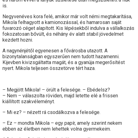
is.
Negyvenéves kora felé, amikor már volt némi megtakarítása,
Mikola felhagyott a kamionozással, és hamarosan saját
fuvarozó céget alapított. Kis lépésekből indulva a vállalkozás
fokozatosan bővült, és néhány év alatt stabil jövedelmet
kezdett hozni.
A nagynénjétől egyenesen a fővárosba utazott. A
bizonytalanságban egyszerűen nem tudott hazamenni.
Kijevben kivizsgáltatta magát, és a gyanúja megerősítést
nyert. Mikola teljesen összetörve tért haza.
– Megjött Mikola! – örült a felesége. – Ebédelsz?
– Nem – válaszolta röviden, majd letette elé a frissen
kiállított szakvéleményt.
– Mi ez? – nézett rá csodálkozva a felesége.
– Ez – mondta Mikola – egy papír, amely szerint nekem
ebben az életben nem lehettek volna gyermekeim.