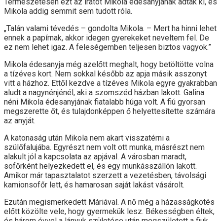
Természetesen ezt az iratot Mikola édesanyjának adták ki, és
Mikola addig semmit sem tudott róla.
„Talán valami tévedés – gondolta Mikola. – Mert ha hinni lehet
ennek a papírnak, akkor idegen gyerekeket neveltem fel. De
ez nem lehet igaz. A feleségemben teljesen biztos vagyok.”
Mikola édesanyja még azelőtt meghalt, hogy betöltötte volna
a tízéves kort. Nem sokkal később az apja másik asszonyt
vitt a házhoz. Ettől kezdve a tízéves Mikola egyre gyakrabban
aludt a nagynénjénél, aki a szomszéd házban lakott. Galina
néni Mikola édesanyjának fiatalabb húga volt. A fiú gyorsan
megszerette őt, és tulajdonképpen ő helyettesítette számára
az anyját.
A katonaság után Mikola nem akart visszatérni a
szülőfalujába. Egyrészt nem volt ott munka, másrészt nem
alakult jól a kapcsolata az apjával. A városban maradt,
sofőrként helyezkedett el, és egy munkásszállón lakott.
Amikor már tapasztalatot szerzett a vezetésben, távolsági
kamionsofőr lett, és hamarosan saját lakást vásárolt.
Ezután megismerkedett Máriával. A nő még a házasságkötés
előtt közölte vele, hogy gyermekük lesz. Békességben éltek,
és három évvel a lányuk születése után megszületett a fiuk