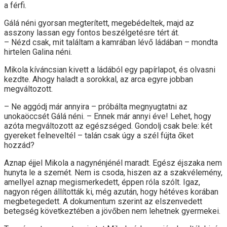
a férfi.
Gálá néni gyorsan megterített, megebédeltek, majd az
asszony lassan egy fontos beszélgetésre tért át.
– Nézd csak, mit találtam a kamrában lévő ládában – mondta
hirtelen Galina néni.
Mikola kíváncsian kivett a ládából egy papírlapot, és olvasni
kezdte. Ahogy haladt a sorokkal, az arca egyre jobban
megváltozott.
– Ne aggódj már annyira – próbálta megnyugtatni az
unokaöccsét Gálá néni. – Ennek már annyi éve! Lehet, hogy
azóta megváltozott az egészséged. Gondolj csak bele: két
gyereket felneveltél – talán csak úgy a szél fújta őket
hozzád?
Aznap éjjel Mikola a nagynénjénél maradt. Egész éjszaka nem
hunyta le a szemét. Nem is csoda, hiszen az a szakvélemény,
amellyel aznap megismerkedett, éppen róla szólt. Igaz,
nagyon régen állították ki, még azután, hogy hétéves korában
megbetegedett. A dokumentum szerint az elszenvedett
betegség következtében a jövőben nem lehetnek gyermekei.