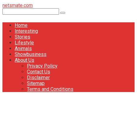
Перейти
netsmate.com
к
Поиск:
контенту
Home
Interesting
Stories
Lifestyle
Animals
Showbusiness
About Us
Privacy Policy
Contact Us
Disclaimer
Sitemap
Terms and Conditions