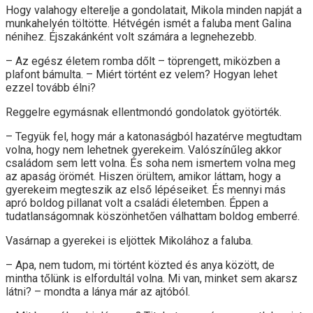
Hogy valahogy elterelje a gondolatait, Mikola minden napját a
munkahelyén töltötte. Hétvégén ismét a faluba ment Galina
nénihez. Éjszakánként volt számára a legnehezebb.
– Az egész életem romba dőlt – töprengett, miközben a
plafont bámulta. – Miért történt ez velem? Hogyan lehet
ezzel tovább élni?
Reggelre egymásnak ellentmondó gondolatok gyötörték.
– Tegyük fel, hogy már a katonaságból hazatérve megtudtam
volna, hogy nem lehetnek gyerekeim. Valószínűleg akkor
családom sem lett volna. És soha nem ismertem volna meg
az apaság örömét. Hiszen örültem, amikor láttam, hogy a
gyerekeim megteszik az első lépéseiket. És mennyi más
apró boldog pillanat volt a családi életemben. Éppen a
tudatlanságomnak köszönhetően válhattam boldog emberré.
Vasárnap a gyerekei is eljöttek Mikolához a faluba.
– Apa, nem tudom, mi történt közted és anya között, de
mintha tőlünk is elfordultál volna. Mi van, minket sem akarsz
látni? – mondta a lánya már az ajtóból.