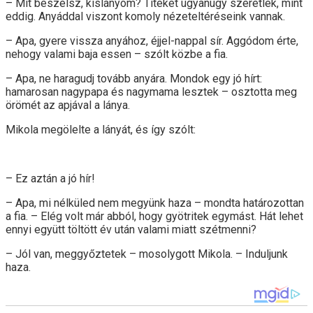
– Mit beszélsz, kislányom? Titeket ugyanúgy szeretlek, mint
eddig. Anyáddal viszont komoly nézeteltéréseink vannak.
– Apa, gyere vissza anyához, éjjel-nappal sír. Aggódom érte,
nehogy valami baja essen – szólt közbe a fia.
– Apa, ne haragudj tovább anyára. Mondok egy jó hírt:
hamarosan nagypapa és nagymama lesztek – osztotta meg
örömét az apjával a lánya.
Mikola megölelte a lányát, és így szólt:
– Ez aztán a jó hír!
– Apa, mi nélküled nem megyünk haza – mondta határozottan
a fia. – Elég volt már abból, hogy gyötritek egymást. Hát lehet
ennyi együtt töltött év után valami miatt szétmenni?
– Jól van, meggyőztetek – mosolygott Mikola. – Induljunk
haza.