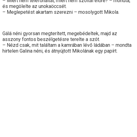
– Miért nem telefonáltál, miért nem szóltál előre? – mondta,
és megölelte az unokaöccsét.
– Meglepetést akartam szerezni – mosolygott Mikola.
Gálá néni gyorsan megterített, megebédeltek, majd az
asszony fontos beszélgetésre terelte a szót.
– Nézd csak, mit találtam a kamrában lévő ládában – mondta
hirtelen Galina néni, és átnyújtott Mikolának egy papírt.