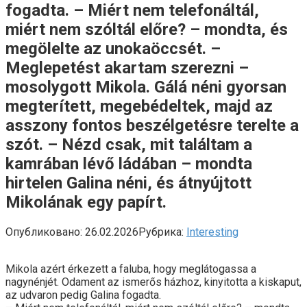
fogadta. – Miért nem telefonáltál,
miért nem szóltál előre? – mondta, és
megölelte az unokaöccsét. –
Meglepetést akartam szerezni –
mosolygott Mikola. Gálá néni gyorsan
megterített, megebédeltek, majd az
asszony fontos beszélgetésre terelte a
szót. – Nézd csak, mit találtam a
kamrában lévő ládában – mondta
hirtelen Galina néni, és átnyújtott
Mikolának egy papírt.
Опубликовано:
26.02.2026
Рубрика:
Interesting
Mikola azért érkezett a faluba, hogy meglátogassa a
nagynénjét. Odament az ismerős házhoz, kinyitotta a kiskaput,
az udvaron pedig Galina fogadta.