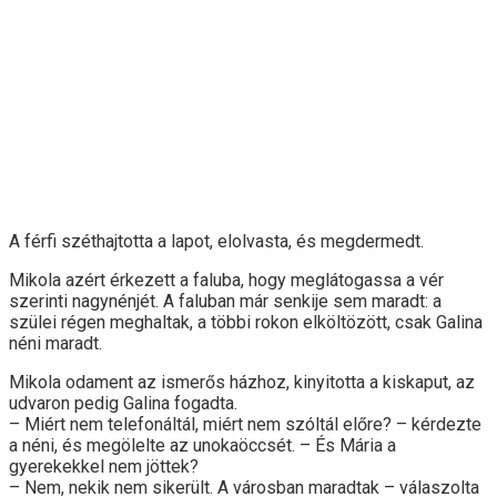
A férfi széthajtotta a lapot, elolvasta, és megdermedt.
Mikola azért érkezett a faluba, hogy meglátogassa a vér
szerinti nagynénjét. A faluban már senkije sem maradt: a
szülei régen meghaltak, a többi rokon elköltözött, csak Galina
néni maradt.
Mikola odament az ismerős házhoz, kinyitotta a kiskaput, az
udvaron pedig Galina fogadta.
– Miért nem telefonáltál, miért nem szóltál előre? – kérdezte
a néni, és megölelte az unokaöccsét. – És Mária a
gyerekekkel nem jöttek?
– Nem, nekik nem sikerült. A városban maradtak – válaszolta