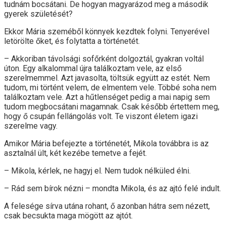
tudnám bocsátani. De hogyan magyarázod meg a második
gyerek születését?
Ekkor Mária szeméből könnyek kezdtek folyni. Tenyerével
letörölte őket, és folytatta a történetét.
– Akkoriban távolsági sofőrként dolgoztál, gyakran voltál
úton. Egy alkalommal újra találkoztam vele, az első
szerelmemmel. Azt javasolta, töltsük együtt az estét. Nem
tudom, mi történt velem, de elmentem vele. Többé soha nem
találkoztam vele. Azt a hűtlenséget pedig a mai napig sem
tudom megbocsátani magamnak. Csak később értettem meg,
hogy ő csupán fellángolás volt. Te viszont életem igazi
szerelme vagy.
Amikor Mária befejezte a történetét, Mikola továbbra is az
asztalnál ült, két kezébe temetve a fejét.
– Mikola, kérlek, ne hagyj el. Nem tudok nélküled élni.
– Rád sem bírok nézni – mondta Mikola, és az ajtó felé indult.
A felesége sírva utána rohant, ő azonban hátra sem nézett,
csak becsukta maga mögött az ajtót.