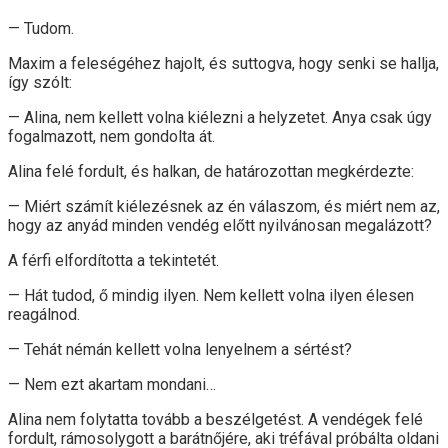
— Tudom.
Maxim a feleségéhez hajolt, és suttogva, hogy senki se hallja,
így szólt:
— Alina, nem kellett volna kiélezni a helyzetet. Anya csak úgy
fogalmazott, nem gondolta át.
Alina felé fordult, és halkan, de határozottan megkérdezte:
— Miért számít kiélezésnek az én válaszom, és miért nem az,
hogy az anyád minden vendég előtt nyilvánosan megalázott?
A férfi elfordította a tekintetét.
— Hát tudod, ő mindig ilyen. Nem kellett volna ilyen élesen
reagálnod.
— Tehát némán kellett volna lenyelnem a sértést?
— Nem ezt akartam mondani…
Alina nem folytatta tovább a beszélgetést. A vendégek felé
fordult, rámosolygott a barátnőjére, aki tréfával próbálta oldani