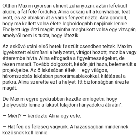
Otthon Maxim gyorsan elment zuhanyozni, aztán lefeküdt
aludni, a fal felé fordulva. Alina sokáig ült a konyhában, teát
ivott, és az ablakon át a város fényeit nézte. Arra gondolt,
hogy ma kellett volna élete legboldogabb napjának lennie.
Ehelyett úgy érzi magát, mintha megbukott volna egy vizsgán,
amelyről nem is tudta, hogy létezik.
Az esküvő utáni első hetek feszült csendben teltek. Maxim
igyekezett elsimítani a helyzetet, virágot hozott, moziba vagy
étterembe hívta. Alina elfogadta a figyelmességeket, de
résen maradt. Tovább dolgozott, későn járt haza, belemerült a
projektjeibe. Az ő lakásában éltek — egy világos,
háromszobás lakásban panorámaablakokkal, kilátással a
parkra. Alina szerette ezt a helyet. Itt biztonságban érezte
magát.
De Maxim egyre gyakrabban kezdte emlegetni, hogy
„helyesebb lenne a lakást tulajdoni hányadokra átíratni”.
— Miért? — kérdezte Alina egy este.
— Hát férj és feleség vagyunk. A házasságban mindennek
közösnek kell lennie.