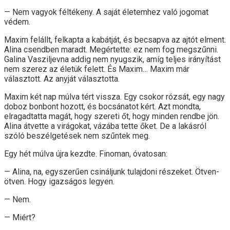
— Nem vagyok féltékeny. A saját életemhez való jogomat
védem.
Maxim felállt, felkapta a kabátját, és becsapva az ajtót elment.
Alina csendben maradt. Megértette: ez nem fog megszűnni.
Galina Vasziljevna addig nem nyugszik, amíg teljes irányítást
nem szerez az életük felett. És Maxim… Maxim már
választott. Az anyját választotta.
Maxim két nap múlva tért vissza. Egy csokor rózsát, egy nagy
doboz bonbont hozott, és bocsánatot kért. Azt mondta,
elragadtatta magát, hogy szereti őt, hogy minden rendbe jön.
Alina átvette a virágokat, vázába tette őket. De a lakásról
szóló beszélgetések nem szűntek meg.
Egy hét múlva újra kezdte. Finoman, óvatosan:
— Alina, na, egyszerűen csináljunk tulajdoni részeket. Ötven-
ötven. Hogy igazságos legyen.
— Nem.
— Miért?