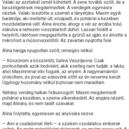
Valaki az asztalnál ismét köhintett. A zene tovább szólt, de a
beszélgetések megdermedtek. A vendégek egymásra
néztek. Valaki lesütötte a szemét a tányérjára. Maxim egyik
barátnője, aki mellette ült, elsápadt, és pohárral a kezében
mozdulatlanná vált. Alina érezte, ahogy a vér az arcába tolul,
elárulva a nehezen visszatartott dühöt. Lassan felállt a
helyéről, ráérősen megigazította a gyűrűt az ujján, és átvette a
mikrofont a műsorvezetőtől. Az zavartan nyújtotta felé.
Alina hangja nyugodtan szólt, remegés nélkül:
— Köszönöm a köszöntőt, Galina Vasziljevna. Csak
pontosítanék azok kedvéért, akik esetleg nem tudják: a lakás,
ahol Maximmmal élni fogunk, az enyém. A nagymamámtól
örököltem, és jóval az esküvőnk előtt az én nevemre került.
Úgyhogy hozomány nélkül biztosan nem maradtam.
Néhány vendég halkan felkuncogott. Maxim megdermedt
pohárral a kezében, a szeme elkerekedett. Az anyjára nézett,
majd Alinára, és nem talált szavakat.
Alina folytatta, egyenesen az anyósára nézve:
— Ami a családomat illeti — a szüleim csodálatos emberek