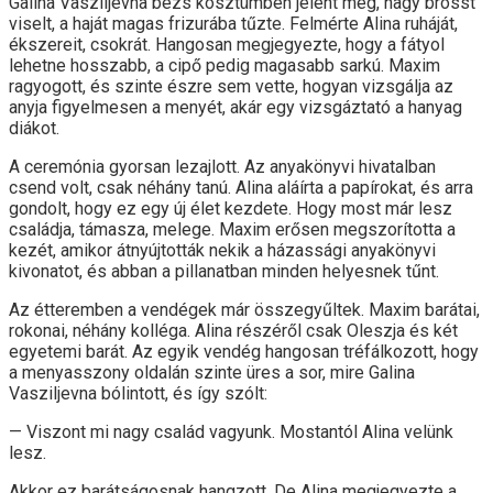
Galina Vasziljevna bézs kosztümben jelent meg, nagy brosst
viselt, a haját magas frizurába tűzte. Felmérte Alina ruháját,
ékszereit, csokrát. Hangosan megjegyezte, hogy a fátyol
lehetne hosszabb, a cipő pedig magasabb sarkú. Maxim
ragyogott, és szinte észre sem vette, hogyan vizsgálja az
anyja figyelmesen a menyét, akár egy vizsgáztató a hanyag
diákot.
A ceremónia gyorsan lezajlott. Az anyakönyvi hivatalban
csend volt, csak néhány tanú. Alina aláírta a papírokat, és arra
gondolt, hogy ez egy új élet kezdete. Hogy most már lesz
családja, támasza, melege. Maxim erősen megszorította a
kezét, amikor átnyújtották nekik a házassági anyakönyvi
kivonatot, és abban a pillanatban minden helyesnek tűnt.
Az étteremben a vendégek már összegyűltek. Maxim barátai,
rokonai, néhány kolléga. Alina részéről csak Oleszja és két
egyetemi barát. Az egyik vendég hangosan tréfálkozott, hogy
a menyasszony oldalán szinte üres a sor, mire Galina
Vasziljevna bólintott, és így szólt:
— Viszont mi nagy család vagyunk. Mostantól Alina velünk
lesz.
Akkor ez barátságosnak hangzott. De Alina megjegyezte a