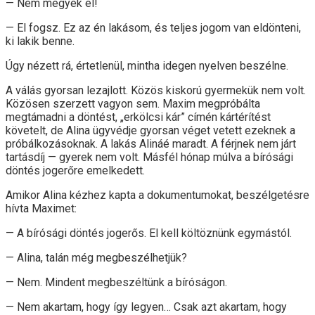
— Nem megyek el!
— El fogsz. Ez az én lakásom, és teljes jogom van eldönteni,
ki lakik benne.
Úgy nézett rá, értetlenül, mintha idegen nyelven beszélne.
A válás gyorsan lezajlott. Közös kiskorú gyermekük nem volt.
Közösen szerzett vagyon sem. Maxim megpróbálta
megtámadni a döntést, „erkölcsi kár” címén kártérítést
követelt, de Alina ügyvédje gyorsan véget vetett ezeknek a
próbálkozásoknak. A lakás Alináé maradt. A férjnek nem járt
tartásdíj — gyerek nem volt. Másfél hónap múlva a bírósági
döntés jogerőre emelkedett.
Amikor Alina kézhez kapta a dokumentumokat, beszélgetésre
hívta Maximet:
— A bírósági döntés jogerős. El kell költöznünk egymástól.
— Alina, talán még megbeszélhetjük?
— Nem. Mindent megbeszéltünk a bíróságon.
— Nem akartam, hogy így legyen… Csak azt akartam, hogy