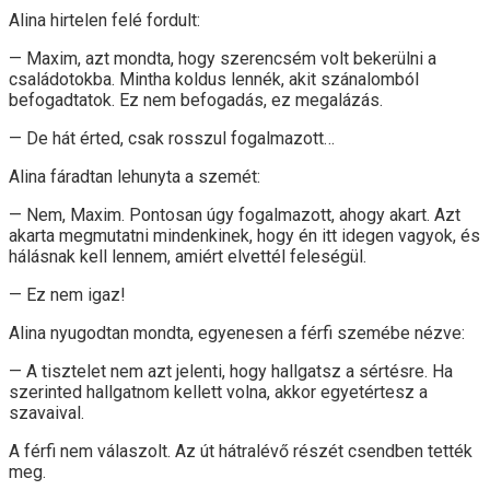
Alina hirtelen felé fordult:
— Maxim, azt mondta, hogy szerencsém volt bekerülni a
családotokba. Mintha koldus lennék, akit szánalomból
befogadtatok. Ez nem befogadás, ez megalázás.
— De hát érted, csak rosszul fogalmazott…
Alina fáradtan lehunyta a szemét:
— Nem, Maxim. Pontosan úgy fogalmazott, ahogy akart. Azt
akarta megmutatni mindenkinek, hogy én itt idegen vagyok, és
hálásnak kell lennem, amiért elvettél feleségül.
— Ez nem igaz!
Alina nyugodtan mondta, egyenesen a férfi szemébe nézve:
— A tisztelet nem azt jelenti, hogy hallgatsz a sértésre. Ha
szerinted hallgatnom kellett volna, akkor egyetértesz a
szavaival.
A férfi nem válaszolt. Az út hátralévő részét csendben tették
meg.