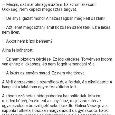
— Maxim, ezt már elmagyaráztam. Ez az én lakásom.
Örökség. Nem képezi megosztás tárgyát.
— De anya igazat mond! A házasságban meg kell osztani!
— Azt lehet megosztani, amit közösen szereztek. Ez a lakás
nem ilyen.
— Akkor nem bízol bennem?
Alina felsóhajtott:
— Ez nem bizalom kérdése. Ez jog kérdése. Törvényes jogom
van ehhez a lakáshoz, és nem fogok lemondani róla.
— A lakás az enyém marad. Ez nem vita tárgya.
A férfi összevonta a szemöldökét, elfordult, és elhallgatott. A
hangulat a lakásban egyre feszültebb lett.
A következő hetek hidegháborúra hasonlítottak. Maxim
minden hétvégén elment az anyjához, majd visszatérve
ugyanazokat a beszélgetéseket kezdte. Galina Vasziljevna
naponta felhívta, hosszan magyarázott és győzködte. Ezek