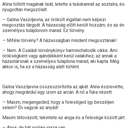
Alina töltött magának teát, letette a teáskannát az asztalra, és
nyugodtan megszólalt:
— Galina Vasziljevna, az örökölt ingatlan nem képezi
megosztás tárgyát. A házasság előtt került hozzám, és az én
személyes tulajdonom marad. Ez törvény.
— Miféle törvény? A házasságban mindent megosztanak!
— Nem. A Családi törvénykönyv harminchatodik cikke. Ami
örökségként vagy ajándékként kerül valakihez, az annak a
házastársnak a személyes tulajdona marad, aki kapta. Még
akkor is, ha ez a házasság alatt történt.
Galina Vasziljevna összeszorította az ajkát. Alina észrevette,
ahogy megrándul egy izom az arcán. A nő a fiára nézett:
— Maxim, megengeded, hogy a feleséged így beszéljen
velem? Én vagyok az anyád!
Maxim tétovázott, tekintete az anyja és a felesége között járt:
— Anya, de hát jogilag igaza van…