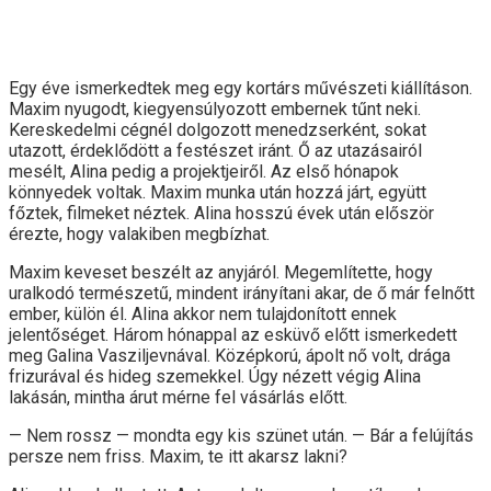
Egy éve ismerkedtek meg egy kortárs művészeti kiállításon.
Maxim nyugodt, kiegyensúlyozott embernek tűnt neki.
Kereskedelmi cégnél dolgozott menedzserként, sokat
utazott, érdeklődött a festészet iránt. Ő az utazásairól
mesélt, Alina pedig a projektjeiről. Az első hónapok
könnyedek voltak. Maxim munka után hozzá járt, együtt
főztek, filmeket néztek. Alina hosszú évek után először
érezte, hogy valakiben megbízhat.
Maxim keveset beszélt az anyjáról. Megemlítette, hogy
uralkodó természetű, mindent irányítani akar, de ő már felnőtt
ember, külön él. Alina akkor nem tulajdonított ennek
jelentőséget. Három hónappal az esküvő előtt ismerkedett
meg Galina Vasziljevnával. Középkorú, ápolt nő volt, drága
frizurával és hideg szemekkel. Úgy nézett végig Alina
lakásán, mintha árut mérne fel vásárlás előtt.
— Nem rossz — mondta egy kis szünet után. — Bár a felújítás
persze nem friss. Maxim, te itt akarsz lakni?