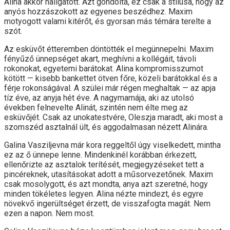
Alina akkor hallgatott. Azt gondolta, ez csak a stílusa, hogy az
anyós hozzászokott az egyenes beszédhez. Maxim
motyogott valami kitérőt, és gyorsan más témára terelte a
szót.
Az esküvőt étteremben döntötték el megünnepelni. Maxim
fényűző ünnepséget akart, meghívni a kollégáit, távoli
rokonokat, egyetemi barátokat. Alina kompromisszumot
kötött — kisebb bankettet ötven főre, közeli barátokkal és a
férje rokonságával. A szülei már régen meghaltak — az apja
tíz éve, az anyja hét éve. A nagymamája, aki az utolsó
években felnevelte Alinát, szintén nem élte meg az
esküvőjét. Csak az unokatestvére, Oleszja maradt, aki most a
szomszéd asztalnál ült, és aggodalmasan nézett Alinára.
Galina Vasziljevna már kora reggeltől úgy viselkedett, mintha
ez az ő ünnepe lenne. Mindenkinél korábban érkezett,
ellenőrizte az asztalok terítését, megjegyzéseket tett a
pincéreknek, utasításokat adott a műsorvezetőnek. Maxim
csak mosolygott, és azt mondta, anya azt szeretné, hogy
minden tökéletes legyen. Alina nézte mindezt, és egyre
növekvő ingerültséget érzett, de visszafogta magát. Nem
ezen a napon. Nem most.