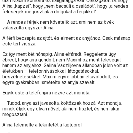
után Maxim komorrá és hallgataggá vált. Célozgatott rá, hogy
Alina „kapzsi”, hogy „nem becsüli a családot”, hogy „a rendes
feleségek megosztják a dolgokat a férjükkel”.
— A rendes férjek nem követelik azt, ami nem az övék —
válaszolta egyszer Alina.
A férfi becsapta az ajtót, és elment az anyjához. Csak másnap
este tért vissza.
Ez így ment két hónapig. Alina elfáradt. Reggelente úgy
ébredt, hogy arra gondolt: nem Maximhoz ment feleségül,
hanem az anyjához. Galina Vasziljevna állandóan jelen volt az
életükben — telefonhívásokkal, látogatásokkal,
beszélgetésekkel. Maxim egyre jobban eltávolodott, és
egyre gyakrabban ismételte az anyja szavait.
Egyik este a telefonjára nézve azt mondta:
— Tudod, anya azt javasolta, költözzek hozzá. Azt mondja,
minek éljek egy olyan nővel, aki nem tisztel, és nem akar
megosztani.
Alina felemelte a tekintetét a laptopról: