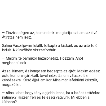
— Tisztességes az, ha mindenki megtartja azt, ami az övé.
Átíratás nem lesz.
Galina Vasziljevna felállt, felkapta a táskáit, és az ajtó felé
indult. A küszöbön visszafordult:
— Maxim, te bármikor hazajöhetsz. Hozzám. Ahol
megbecsülnek.
Azzal kiment, és hangosan becsapta az ajtót. Maxim egész
este komoran járt-kelt, tévét nézett, nem válaszolt a
kérdésekre. Késő éjjel, amikor Alina már lefeküdni készült,
megszólalt:
— Alina, lehet, hogy tényleg jobb lenne, ha a lakást kettőnkre
íratnánk? Hiszen férj és feleség vagyunk. Mi ebben a
különös?