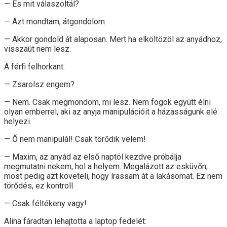
— És mit válaszoltál?
— Azt mondtam, átgondolom.
— Akkor gondold át alaposan. Mert ha elköltözöl az anyádhoz,
visszaút nem lesz.
A férfi felhorkant:
— Zsarolsz engem?
— Nem. Csak megmondom, mi lesz. Nem fogok együtt élni
olyan emberrel, aki az anyja manipulációit a házasságunk elé
helyezi.
— Ő nem manipulál! Csak törődik velem!
— Maxim, az anyád az első naptól kezdve próbálja
megmutatni nekem, hol a helyem. Megalázott az esküvőn,
most pedig azt követeli, hogy írassam át a lakásomat. Ez nem
törődés, ez kontroll.
— Csak féltékeny vagy!
Alina fáradtan lehajtotta a laptop fedelét: