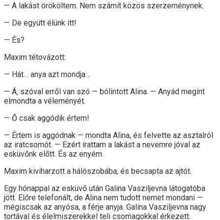
— A lakást örököltem. Nem számít közös szerzeménynek.
— De együtt élünk itt!
— És?
Maxim tétovázott:
— Hát… anya azt mondja…
— Á, szóval erről van szó — bólintott Alina. — Anyád megint
elmondta a véleményét.
— Ő csak aggódik értem!
— Értem is aggódnak — mondta Alina, és felvette az asztalról
az iratcsomót. — Ezért írat­tam a lakást a nevemre jóval az
esküvőnk előtt. És az enyém.
Maxim kiviharzott a hálószobába, és becsapta az ajtót.
Egy hónappal az esküvő után Galina Vasziljevna látogatóba
jött. Előre telefonált, de Alina nem tudott nemet mondani —
mégiscsak az anyósa, a férje anyja. Galina Vasziljevna nagy
tortával és élelmiszerekkel teli csomagokkal érkezett.