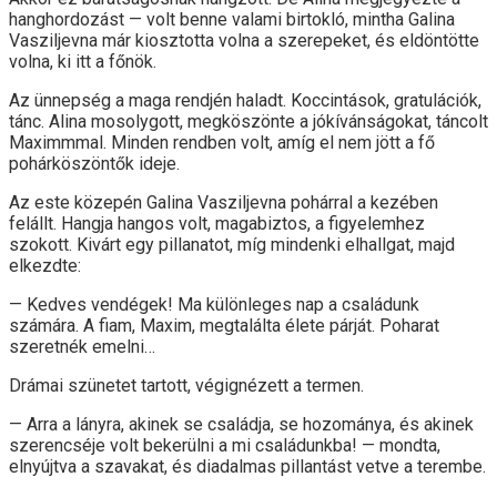
hanghordozást — volt benne valami birtokló, mintha Galina
Vasziljevna már kiosztotta volna a szerepeket, és eldöntötte
volna, ki itt a főnök.
Az ünnepség a maga rendjén haladt. Koccintások, gratulációk,
tánc. Alina mosolygott, megköszönte a jókívánságokat, táncolt
Maximmmal. Minden rendben volt, amíg el nem jött a fő
pohárköszöntők ideje.
Az este közepén Galina Vasziljevna pohárral a kezében
felállt. Hangja hangos volt, magabiztos, a figyelemhez
szokott. Kivárt egy pillanatot, míg mindenki elhallgat, majd
elkezdte:
— Kedves vendégek! Ma különleges nap a családunk
számára. A fiam, Maxim, megtalálta élete párját. Poharat
szeretnék emelni…
Drámai szünetet tartott, végignézett a termen.
— Arra a lányra, akinek se családja, se hozománya, és akinek
szerencséje volt bekerülni a mi családunkba! — mondta,
elnyújtva a szavakat, és diadalmas pillantást vetve a terembe.