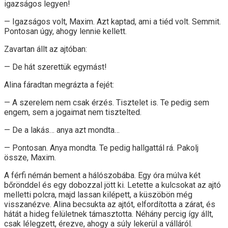
igazságos legyen!
— Igazságos volt, Maxim. Azt kaptad, ami a tiéd volt. Semmit.
Pontosan úgy, ahogy lennie kellett.
Zavartan állt az ajtóban:
— De hát szerettük egymást!
Alina fáradtan megrázta a fejét:
— A szerelem nem csak érzés. Tisztelet is. Te pedig sem
engem, sem a jogaimat nem tisztelted.
— De a lakás… anya azt mondta…
— Pontosan. Anya mondta. Te pedig hallgattál rá. Pakolj
össze, Maxim.
A férfi némán bement a hálószobába. Egy óra múlva két
bőrönddel és egy dobozzal jött ki. Letette a kulcsokat az ajtó
melletti polcra, majd lassan kilépett, a küszöbön még
visszanézve. Alina becsukta az ajtót, elfordította a zárat, és
hátát a hideg felületnek támasztotta. Néhány percig így állt,
csak lélegzett, érezve, ahogy a súly lekerül a válláról.