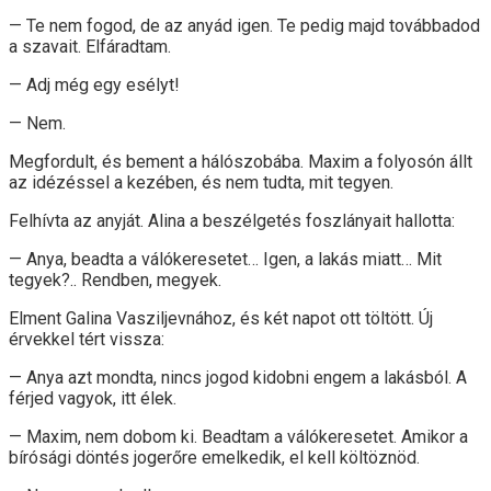
— Te nem fogod, de az anyád igen. Te pedig majd továbbadod
a szavait. Elfáradtam.
— Adj még egy esélyt!
— Nem.
Megfordult, és bement a hálószobába. Maxim a folyosón állt
az idézéssel a kezében, és nem tudta, mit tegyen.
Felhívta az anyját. Alina a beszélgetés foszlányait hallotta:
— Anya, beadta a válókeresetet… Igen, a lakás miatt… Mit
tegyek?.. Rendben, megyek.
Elment Galina Vasziljevnához, és két napot ott töltött. Új
érvekkel tért vissza:
— Anya azt mondta, nincs jogod kidobni engem a lakásból. A
férjed vagyok, itt élek.
— Maxim, nem dobom ki. Beadtam a válókeresetet. Amikor a
bírósági döntés jogerőre emelkedik, el kell költöznöd.