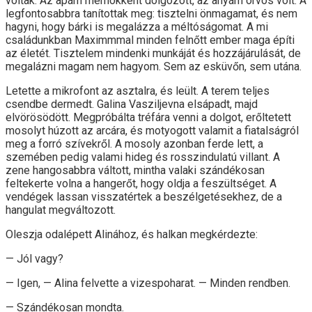
voltak. Az apám mérnökként dolgozott, az anyám orvos volt. A
legfontosabbra tanítottak meg: tisztelni önmagamat, és nem
hagyni, hogy bárki is megalázza a méltóságomat. A mi
családunkban Maximmmal minden felnőtt ember maga építi
az életét. Tisztelem mindenki munkáját és hozzájárulását, de
megalázni magam nem hagyom. Sem az esküvőn, sem utána.
Letette a mikrofont az asztalra, és leült. A terem teljes
csendbe dermedt. Galina Vasziljevna elsápadt, majd
elvörösödött. Megpróbálta tréfára venni a dolgot, erőltetett
mosolyt húzott az arcára, és motyogott valamit a fiatalságról
meg a forró szívekről. A mosoly azonban ferde lett, a
szemében pedig valami hideg és rosszindulatú villant. A
zene hangosabbra váltott, mintha valaki szándékosan
feltekerte volna a hangerőt, hogy oldja a feszültséget. A
vendégek lassan visszatértek a beszélgetésekhez, de a
hangulat megváltozott.
Oleszja odalépett Alinához, és halkan megkérdezte:
— Jól vagy?
— Igen, — Alina felvette a vizespoharat. — Minden rendben.
— Szándékosan mondta.