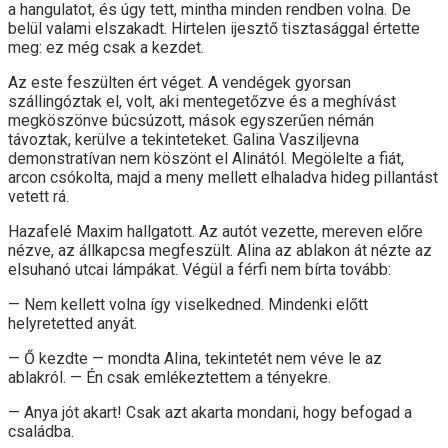
a hangulatot, és úgy tett, mintha minden rendben volna. De
belül valami elszakadt. Hirtelen ijesztő tisztasággal értette
meg: ez még csak a kezdet.
Az este feszülten ért véget. A vendégek gyorsan
szállingóztak el, volt, aki mentegetőzve és a meghívást
megköszönve búcsúzott, mások egyszerűen némán
távoztak, kerülve a tekinteteket. Galina Vasziljevna
demonstratívan nem köszönt el Alinától. Megölelte a fiát,
arcon csókolta, majd a meny mellett elhaladva hideg pillantást
vetett rá.
Hazafelé Maxim hallgatott. Az autót vezette, mereven előre
nézve, az állkapcsa megfeszült. Alina az ablakon át nézte az
elsuhanó utcai lámpákat. Végül a férfi nem bírta tovább:
— Nem kellett volna így viselkedned. Mindenki előtt
helyretetted anyát.
— Ő kezdte — mondta Alina, tekintetét nem véve le az
ablakról. — Én csak emlékeztettem a tényekre.
— Anya jót akart! Csak azt akarta mondani, hogy befogad a
családba.