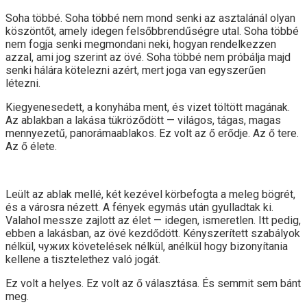
Soha többé. Soha többé nem mond senki az asztalánál olyan
köszöntőt, amely idegen felsőbbrendűségre utal. Soha többé
nem fogja senki megmondani neki, hogyan rendelkezzen
azzal, ami jog szerint az övé. Soha többé nem próbálja majd
senki hálára kötelezni azért, mert joga van egyszerűen
létezni.
Kiegyenesedett, a konyhába ment, és vizet töltött magának.
Az ablakban a lakása tükröződött — világos, tágas, magas
mennyezetű, panorámaablakos. Ez volt az ő erődje. Az ő tere.
Az ő élete.
Leült az ablak mellé, két kezével körbefogta a meleg bögrét,
és a városra nézett. A fények egymás után gyulladtak ki.
Valahol messze zajlott az élet — idegen, ismeretlen. Itt pedig,
ebben a lakásban, az övé kezdődött. Kényszerített szabályok
nélkül, чужих követelések nélkül, anélkül hogy bizonyítania
kellene a tisztelethez való jogát.
Ez volt a helyes. Ez volt az ő választása. És semmit sem bánt
meg.