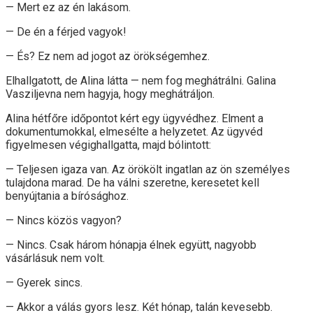
— Mert ez az én lakásom.
— De én a férjed vagyok!
— És? Ez nem ad jogot az örökségemhez.
Elhallgatott, de Alina látta — nem fog meghátrálni. Galina
Vasziljevna nem hagyja, hogy meghátráljon.
Alina hétfőre időpontot kért egy ügyvédhez. Elment a
dokumentumokkal, elmesélte a helyzetet. Az ügyvéd
figyelmesen végighallgatta, majd bólintott:
— Teljesen igaza van. Az örökölt ingatlan az ön személyes
tulajdona marad. De ha válni szeretne, keresetet kell
benyújtania a bírósághoz.
— Nincs közös vagyon?
— Nincs. Csak három hónapja élnek együtt, nagyobb
vásárlásuk nem volt.
— Gyerek sincs.
— Akkor a válás gyors lesz. Két hónap, talán kevesebb.