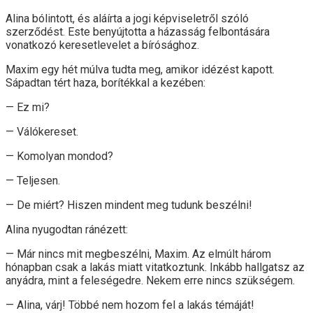
Alina bólintott, és aláírta a jogi képviseletről szóló
szerződést. Este benyújtotta a házasság felbontására
vonatkozó keresetlevelet a bírósághoz.
Maxim egy hét múlva tudta meg, amikor idézést kapott.
Sápadtan tért haza, borítékkal a kezében:
— Ez mi?
— Válókereset.
— Komolyan mondod?
— Teljesen.
— De miért? Hiszen mindent meg tudunk beszélni!
Alina nyugodtan ránézett:
— Már nincs mit megbeszélni, Maxim. Az elmúlt három
hónapban csak a lakás miatt vitatkoztunk. Inkább hallgatsz az
anyádra, mint a feleségedre. Nekem erre nincs szükségem.
— Alina, várj! Többé nem hozom fel a lakás témáját!