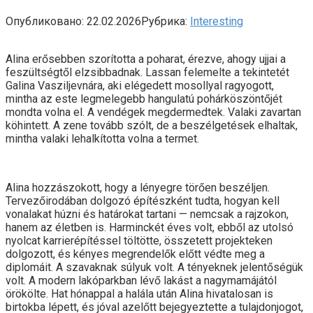
Опубликовано:
22.02.2026
Рубрика:
Interesting
Alina erősebben szorította a poharat, érezve, ahogy ujjai a
feszültségtől elzsibbadnak. Lassan felemelte a tekintetét
Galina Vasziljevnára, aki elégedett mosollyal ragyogott,
mintha az este legmelegebb hangulatú pohárköszöntőjét
mondta volna el. A vendégek megdermedtek. Valaki zavartan
köhintett. A zene tovább szólt, de a beszélgetések elhaltak,
mintha valaki lehalkította volna a termet.
Alina hozzászokott, hogy a lényegre törően beszéljen.
Tervezőirodában dolgozó építészként tudta, hogyan kell
vonalakat húzni és határokat tartani — nemcsak a rajzokon,
hanem az életben is. Harminckét éves volt, ebből az utolsó
nyolcat karrierépítéssel töltötte, összetett projekteken
dolgozott, és kényes megrendelők előtt védte meg a
diplomáit. A szavaknak súlyuk volt. A tényeknek jelentőségük
volt. A modern lakóparkban lévő lakást a nagymamájától
örökölte. Hat hónappal a halála után Alina hivatalosan is
birtokba lépett, és jóval azelőtt bejegyeztette a tulajdonjogot,