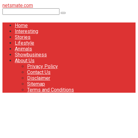
Перейти
netsmate.com
к
Поиск:
контенту
Home
Interesting
Stories
Lifestyle
Animals
Showbusiness
About Us
Privacy Policy
Contact Us
Disclaimer
Sitemap
Terms and Conditions