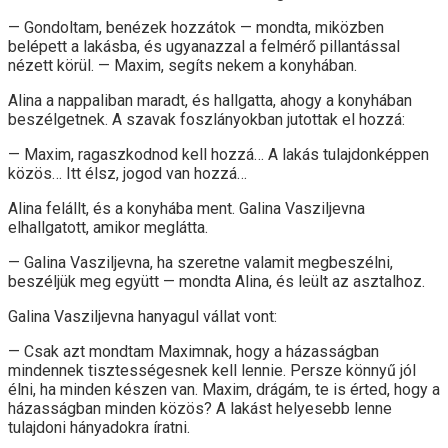
— Gondoltam, benézek hozzátok — mondta, miközben
belépett a lakásba, és ugyanazzal a felmérő pillantással
nézett körül. — Maxim, segíts nekem a konyhában.
Alina a nappaliban maradt, és hallgatta, ahogy a konyhában
beszélgetnek. A szavak foszlányokban jutottak el hozzá:
— Maxim, ragaszkodnod kell hozzá… A lakás tulajdonképpen
közös… Itt élsz, jogod van hozzá…
Alina felállt, és a konyhába ment. Galina Vasziljevna
elhallgatott, amikor meglátta.
— Galina Vasziljevna, ha szeretne valamit megbeszélni,
beszéljük meg együtt — mondta Alina, és leült az asztalhoz.
Galina Vasziljevna hanyagul vállat vont:
— Csak azt mondtam Maximnak, hogy a házasságban
mindennek tisztességesnek kell lennie. Persze könnyű jól
élni, ha minden készen van. Maxim, drágám, te is érted, hogy a
házasságban minden közös? A lakást helyesebb lenne
tulajdoni hányadokra íratni.