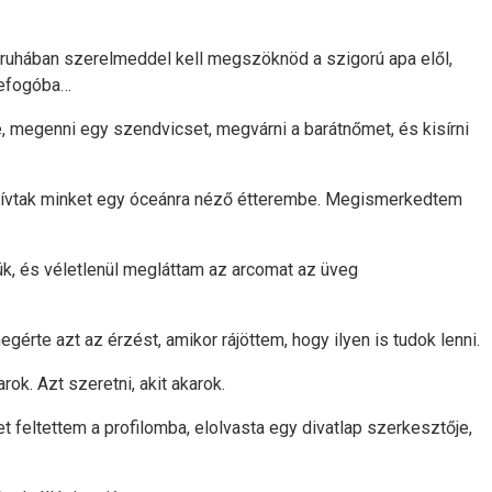
 ruhában szerelmeddel kell megszöknöd a szigorú apa elől,
rkefogóba…
e, megenni egy szendvicset, megvárni a barátnőmet, és kisírni
meghívtak minket egy óceánra néző étterembe. Megismerkedtem
tük, és véletlenül megláttam az arcomat az üveg
rte azt az érzést, amikor rájöttem, hogy ilyen is tudok lenni.
k. Azt szeretni, akit akarok.
t feltettem a profilomba, elolvasta egy divatlap szerkesztője,