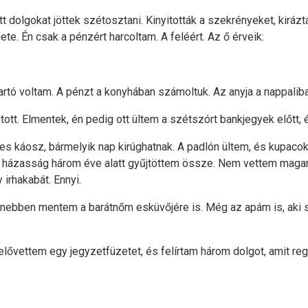
 dolgokat jöttek szétosztani. Kinyitották a szekrényeket, kirázt
ete. Én csak a pénzért harcoltam. A feléért. Az ő érveik:
rtó voltam. A pénzt a konyhában számoltuk. Az anyja a nappali
ntott. Elmentek, én pedig ott ültem a szétszórt bankjegyek előtt
ljes káosz, bármelyik nap kirúghatnak. A padlón ültem, és kupaco
t a házasság három éve alatt gyűjtöttem össze. Nem vettem maga
irhakabát. Ennyi.
anebben mentem a barátnőm esküvőjére is. Még az apám is, aki 
 elővettem egy jegyzetfüzetet, és felírtam három dolgot, amit re