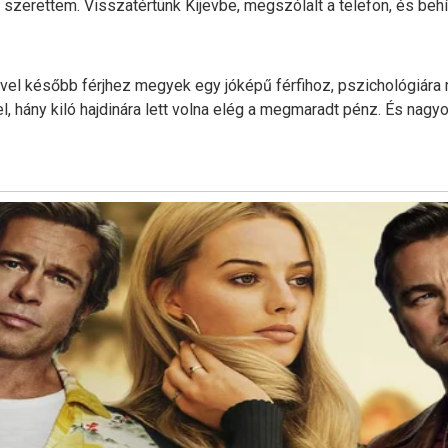
zerettem. Visszatértünk Kijevbe, megszólalt a telefon, és behívt
el később férjhez megyek egy jóképű férfihoz, pszichológiára 
, hány kiló hajdinára lett volna elég a megmaradt pénz. És nagyon