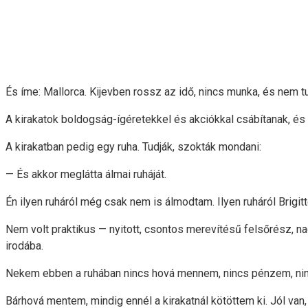
És íme: Mallorca. Kijevben rossz az idő, nincs munka, és nem t
A kirakatok boldogság-ígéretekkel és akciókkal csábítanak, és a
A kirakatban pedig egy ruha. Tudják, szokták mondani:
— És akkor meglátta álmai ruháját.
Én ilyen ruháról még csak nem is álmodtam. Ilyen ruháról Brigit
Nem volt praktikus — nyitott, csontos merevítésű felsőrész, n
irodába.
Nekem ebben a ruhában nincs hová mennem, nincs pénzem, nincs
Bárhová mentem, mindig ennél a kirakatnál kötöttem ki. Jól va