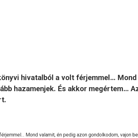
könyvi hivatalból a volt férjemmel… Mon
ább hazamenjek. És akkor megértem… Azt 
t.
olt férjemmel… Mond valamit, én pedig azon gondolkodom, vajon 