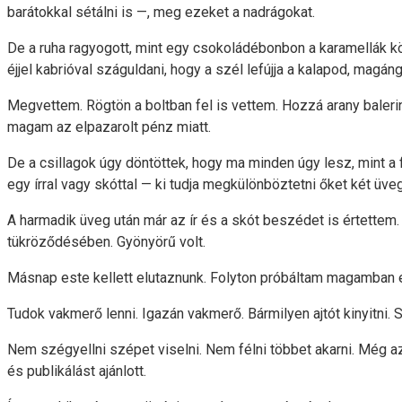
barátokkal sétálni is —, meg ezeket a nadrágokat.
De a ruha ragyogott, mint egy csokoládébonbon a karamellák k
éjjel kabrióval száguldani, hogy a szél lefújja a kalapod, mag
Megvettem. Rögtön a boltban fel is vettem. Hozzá arany baleri
magam az elpazarolt pénz miatt.
De a csillagok úgy döntöttek, hogy ma minden úgy lesz, mint 
egy írral vagy skóttal — ki tudja megkülönböztetni őket két üve
A harmadik üveg után már az ír és a skót beszédet is értettem. 
tükröződésében. Gyönyörű volt.
Másnap este kellett elutaznunk. Folyton próbáltam magamban el
Tudok vakmerő lenni. Igazán vakmerő. Bármilyen ajtót kinyitni
Nem szégyellni szépet viselni. Nem félni többet akarni. Még azn
és publikálást ajánlott.