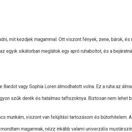
udni, mit kezdjek magammal. Ott viszont fények, zene, bárok, és 
z egyik sikátorban meglátok egy apró ruhaboltot, és a bejáratnál
te Bardot vagy Sophia Loren álmodhatott volna. Ez a ruha az álmai
agyon szűk derék és hatalmas taftszoknya. Biztosan nem lehet b
 munkám, viszont van felújítási tartozásom és bútorhitelem. A
n, mondtam magamnak, nézz inkább valami univerzális mustárszín