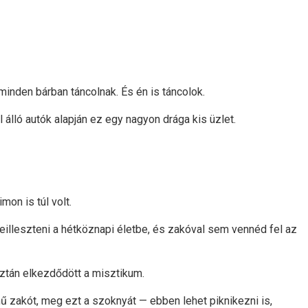
minden bárban táncolnak. És én is táncolok.
 álló autók alapján ez egy nagyon drága kis üzlet.
mon is túl volt.
eilleszteni a hétköznapi életbe, és zakóval sem vennéd fel az
ztán elkezdődött a misztikum.
ű zakót, meg ezt a szoknyát — ebben lehet piknikezni is,