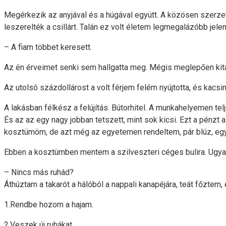
Megérkezik az anyjával és a húgával együtt. A közösen szerzett
leszerelték a csillárt. Talán ez volt életem legmegalázóbb jelen
– A fiam többet keresett.
Az én érveimet senki sem hallgatta meg. Mégis meglepően kita
Az utolsó százdollárost a volt férjem felém nyújtotta, és kacsi
A lakásban félkész a felújítás. Bútorhitel. A munkahelyemen te
És az az egy nagy jobban tetszett, mint sok kicsi. Ezt a pénz
kosztümöm, de azt még az egyetemen rendeltem, pár blúz, egy 
Ebben a kosztümben mentem a szilveszteri céges bulira. Ugy
– Nincs más ruhád?
Áthúztam a takarót a hálóból a nappali kanapéjára, teát főztem,
1.Rendbe hozom a hajam.
2.Veszek új ruhákat.