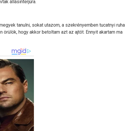
ak állásinterjúra.
megyek tanulni, sokat utazom, a szekrényemben tucatnyi ruha
 örülök, hogy akkor betoltam azt az ajtót. Ennyit akartam ma