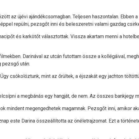
özött az újévi ajándékcsomagban. Teljesen haszontalan. Ebben a
ángéppel repülni, pezsgőt inni és beleszeretni valami gazdag csi
nacipőt és karkötőt választottak. Vissza akartam menni a hotelb
a filmekben. Darinával az utcán futottam össze a kollégáival, 
g pezsgő után.
Úgy csókolóztunk, mint az őrültek, a éjszakát egy jachton töltöt
csípni a megbánás egy hangját, de nem. Az összes bankjegy megé
. Sok mindent megengedhetek magamnak. Pezsgőt inni, amikor akaro
ap este Darina összeállította az önéletrajzomat. Ezt a története