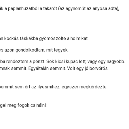
ák a paplanhuzatból a takarót (az ágyneműt az anyósa adta),
ban kockás táskákba gyömöszölte a holmikat.
, és azon gondolkodtam, mit tegyek.
kba rendeztem a pénzt. Sok kicsi kupac lett, vagy egy nagyobb.
mnak semmit. Egyáltalán semmit. Volt egy jó borvörös
semmit sem ért az ilyesmihez, egyszer megkérdezte:
ggel meg fogok csinálni: