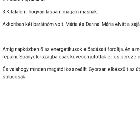
3.Kitalálom, hogyan lássam magam másnak.
Akkoriban két barátnőm volt. Mária és Darina. Mária elvitt a s
Amíg napközben ő az energetikusok előadásait fordítja, én a 
repülni. Spanyolországba csak kevesen jutottak el, és persze ir
És valahogy minden magától összeállt. Gyorsan elkészült az útl
stílusosak.