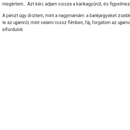
megértem… Azt kéri, adjam vissza a karikagyűrűt, és figyelmezt
A pénzt úgy őriztem, mint a nagymamám: a bankjegyeket zsebke
le az ujjamról, mint valami rossz filmben, fáj, forgatom az ujja
elfordulok.