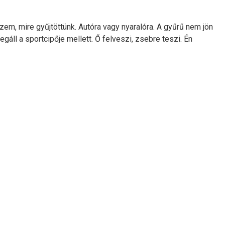
m, mire gyűjtöttünk. Autóra vagy nyaralóra. A gyűrű nem jön
egáll a sportcipője mellett. Ő felveszi, zsebre teszi. Én