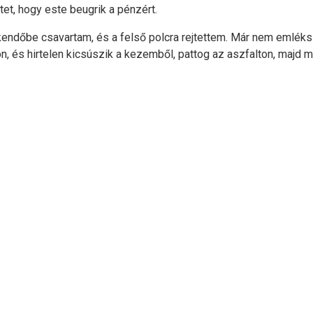
et, hogy este beugrik a pénzért.
ndőbe csavartam, és a felső polcra rejtettem. Már nem emléksze
mon, és hirtelen kicsúszik a kezemből, pattog az aszfalton, majd m