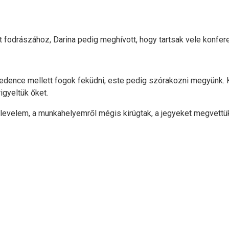
aját fodrászához, Darina pedig meghívott, hogy tartsak vele konfe
medence mellett fogok feküdni, este pedig szórakozni megyünk.
igyeltük őket.
evelem, a munkahelyemről mégis kirúgtak, a jegyeket megvettük, 