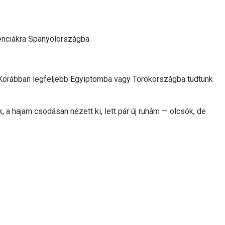
renciákra Spanyolországba.
 Korábban legfeljebb Egyiptomba vagy Törökországba tudtunk
a hajam csodásan nézett ki, lett pár új ruhám — olcsók, de