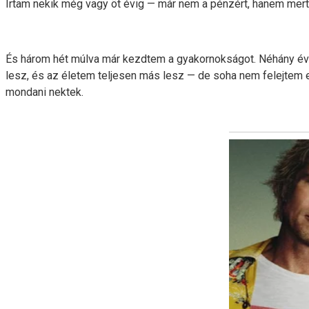
Írtam nekik még vagy öt évig — már nem a pénzért, hanem mert s
És három hét múlva már kezdtem a gyakornokságot. Néhány évv
lesz, és az életem teljesen más lesz — de soha nem felejtem el
mondani nektek.